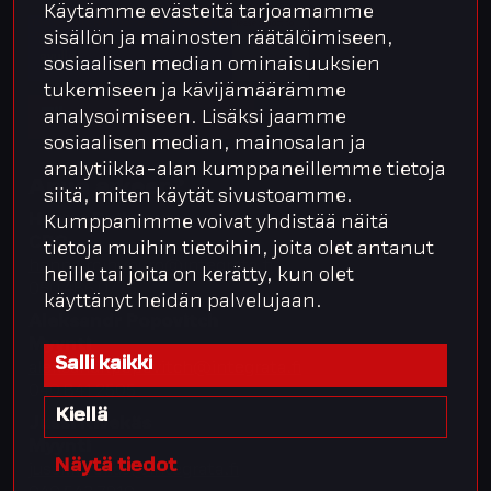
Käytämme evästeitä tarjoamamme
sisällön ja mainosten räätälöimiseen,
sosiaalisen median ominaisuuksien
tukemiseen ja kävijämäärämme
analysoimiseen. Lisäksi jaamme
sosiaalisen median, mainosalan ja
analytiikka-alan kumppaneillemme tietoja
Apua arkeen?
siitä, miten käytät sivustoamme.
Henna Roihupuro
Kumppanimme voivat yhdistää näitä
CRO
tietoja muihin tietoihin, joita olet antanut
henna.roihupuro@integrata.fi
heille tai joita on kerätty, kun olet
050 486 0775
käyttänyt heidän palvelujaan.
Aleksandr Popovitch
Myynti
Salli kaikki
aleksandr.popovitch@integrata.fi
040 841 2505
Kiellä
Jussi Kivekäs
Myynti
Näytä tiedot
jussi.kivekas@integrata.fi