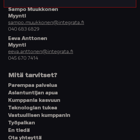
040 543 7910
Sampo Muukkonen
Myynti
sampo.muukkonen@integrata.fi
040 683 6829
Eeva Anttonen
Myynti
eeva.anttonen@integrata.fi
045 670 7414
Mitä tarvitset?
Parempaa palvelua
Asiantuntijan apua
Kumppania kasvuun
Teknologian tukea
Vastuullisen kumppanin
Työpaikan
En tiedä
Ota yhteyttä