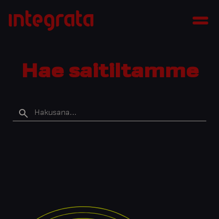
Siirry
Integrata
sisältöön
Men
Hae saitiltamme
Hakusana