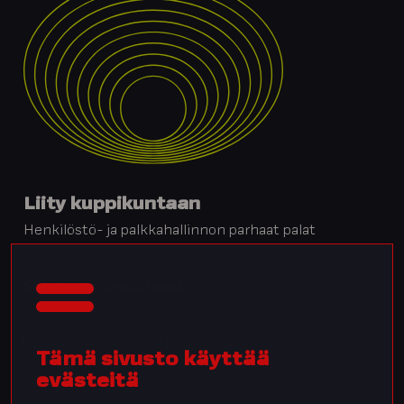
Liity kuppikuntaan
Henkilöstö- ja palkkahallinnon parhaat palat
sisäpiirille suoraan sähköpostiin.
Sähköpostiosoitteesi:
*
Kyllä kiitos, haluan tilata kirjeen.
*
Tämä sivusto käyttää
Tilaamalla hyväksyt, että talletamme tietosi.
evästeitä
Turvaamme tietojasi
.