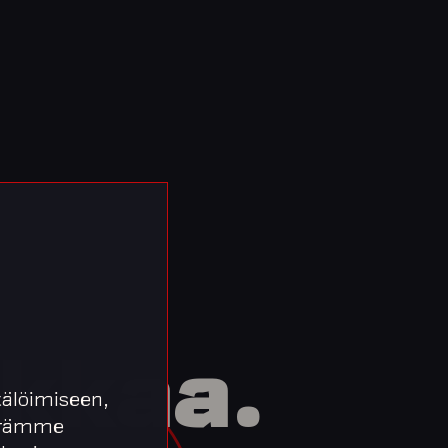
kkaa.
älöimiseen,
äärämme