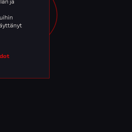
lan ja
uihin
 käyttänyt
edot