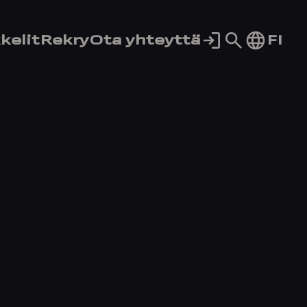
Siirry
FI
kelit
Rekry
Ota yhteyttä
hakusivul