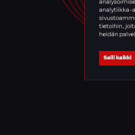
analysoimise
analytiikka-
sivustoamme
tietoihin, joi
heidän palve
Salli kaikki