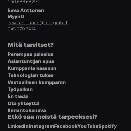
040 683 6829
Eeva Anttonen
Myynti
eeva.anttonen@integrata.fi
045 670 7414
Mitä tarvitset?
Parempaa palvelua
Asiantuntijan apua
Kumppania kasvuun
Teknologian tukea
Vastuullisen kumppanin
Työpaikan
En tiedä
Ota yhteyttä
Ilmiantokanava
Etkö saa meistä tarpeeksesi?
LinkedIn
Instagram
Facebook
YouTube
Spotify