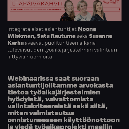
Integratalaiset asiantuntijat
Noona
Wilskman
,
Satu Rautuma
sekä
Susanna
Karhu
avaavat puolituntisen aikana
tulevaisuuden työaikajärjestelmän valintaan
liittyviä huomioita.
Webinaarissa saat suoraan
asiantuntijoiltamme arvokasta
tietoa työaikajärjestelmien
hyödyistä, vaivattomista
valintakriteereistä sekä siitä,
miten valmistautua
onnistuneeseen käyttöönottoon
ja viedä työaikaprojekti maaliin