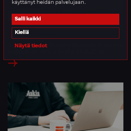
käyttänyt heidän palvelujaan.
Salli kaikki
Kiellä
8.5.2024
Webinaari
☕️ Integratan iltapäiväkahvit: Puhetta
Näytä tiedot
palkka-avoimuudesta 28.5.2024