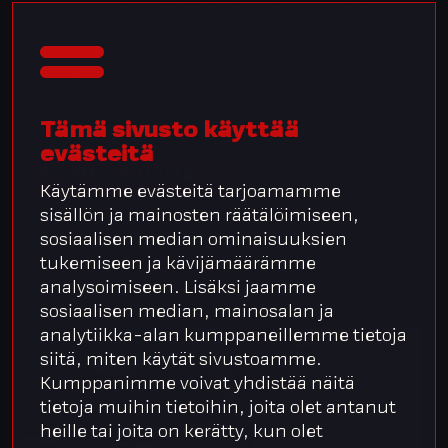
Integratan iltapäiväkahvit on integratalaisten
asiantuntijoiden webinaarisarja, jossa
käsitellään kevään 2024 aikana vuoropuheluna
henkilöstö- ja palkkahallinnon pulmapaikkoja –
ja ratkaistaan niitä tunneälyllä ja teknologialla.
Tämä sivusto käyttää
evästeitä
Ilmoittaudu tästä
Käytämme evästeitä tarjoamamme
sisällön ja mainosten räätälöimiseen,
sosiaalisen median ominaisuuksien
tukemiseen ja kävijämäärämme
analysoimiseen. Lisäksi jaamme
sosiaalisen median, mainosalan ja
analytiikka-alan kumppaneillemme tietoja
siitä, miten käytät sivustoamme.
Kumppanimme voivat yhdistää näitä
tietoja muihin tietoihin, joita olet antanut
heille tai joita on kerätty, kun olet