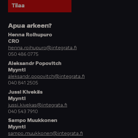
Apua arkeen?
Henna Roihupuro
CRO
henna.roihupuro@integrata.fi
050 486 0775
Aleksandr Popovitch
Myynti
aleksandr.popovitch@integrata.fi
040 841 2505
Jussi Kivekäs
Myynti
jussi.kivekas@integrata.fi
040 543 7910
Sampo Muukkonen
Myynti
sampo.muukkonen@integrata.fi