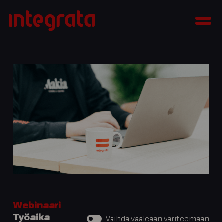
Siirry
Integrata
sisältöön
Men
Webinaari
Työaika
Vaihda vaaleaan väriteemaan