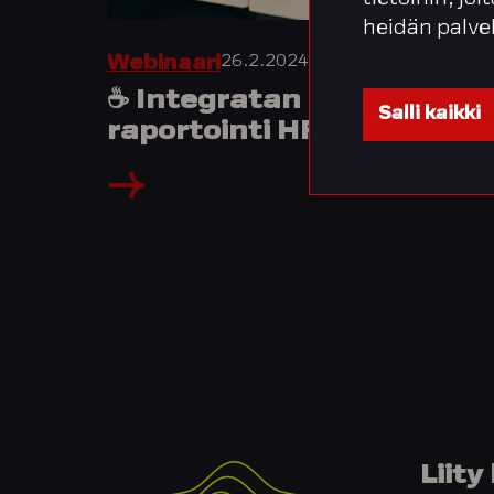
heidän palve
26.2.2024
Webinaari
☕️ Integratan iltapäiväkah
Salli kaikki
raportointi HR:n näkökul
Liit