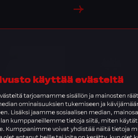
ivusto käyttää evästeitä
ästeitä tarjoamamme sisällön ja mainosten räät
 median ominaisuuksien tukemiseen ja kävijäm
en. Lisäksi jaamme sosiaalisen median, mainosa
alan kumppaneillemme tietoja siitä, miten käytät
. Kumppanimme voivat yhdistää näitä tietoja m
ta olet antanut heille tai joita on kerätty, kun olet