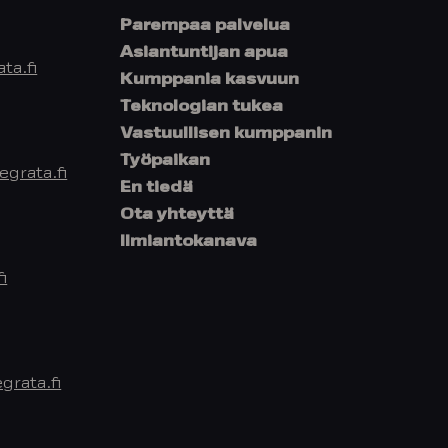
Parempaa palvelua
Asiantuntijan apua
ta.fi
Kumppania kasvuun
Teknologian tukea
Vastuullisen kumppanin
Työpaikan
grata.fi
En tiedä
Ota yhteyttä
Ilmiantokanava
i
rata.fi