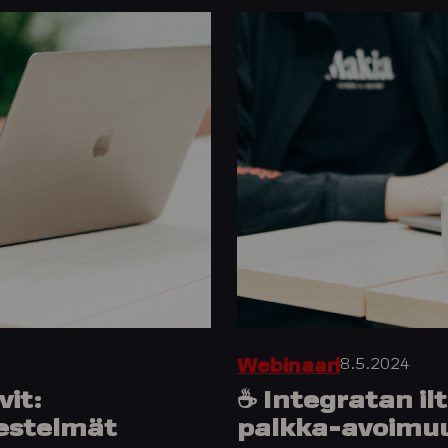
8.5.2024
Webinaari
vit:
☕️ Integratan i
jestelmät
palkka-avoimuu