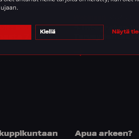
lujaan.
19.12.2023
Webinaari
vit: ESG-
☕️ Integratan il
Kiellä
Näytä ti
masta 7.3.2024
Terveydentilatie
y kuppikuntaan
Apua arkeen?