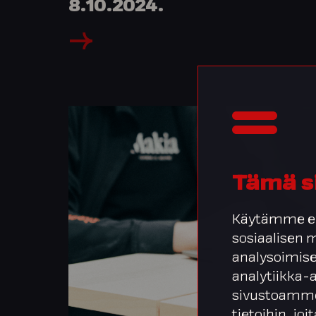
8.10.2024.
Tämä s
Käytämme ev
sosiaalisen
analysoimise
analytiikka-
sivustoamme
tietoihin, joi