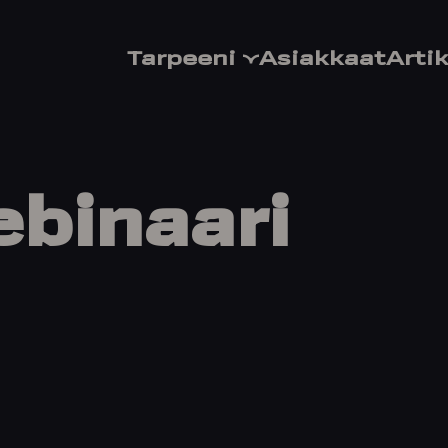
Tarpeeni
Asiakkaat
Artik
binaari