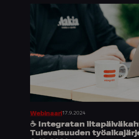
17.9.2024
Webinaari
☕️ Integratan iltapäiväkah
Tulevaisuuden työaikajär