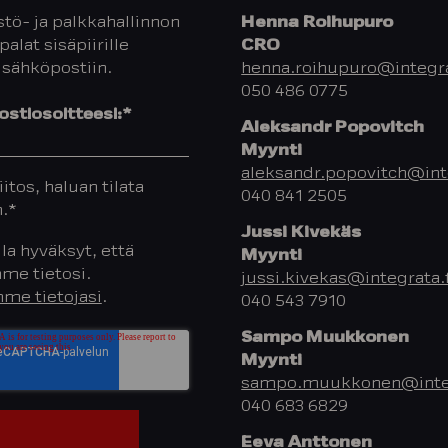
tö- ja palkkahallinnon
Henna Roihupuro
palat sisäpiirille
CRO
 sähköpostiin.
henna.roihupuro@integra
050 486 0775
stiosoitteesi:
*
Aleksandr Popovitch
Myynti
aleksandr.popovitch@inte
iitos, haluan tilata
040 841 2505
n.
*
Jussi Kivekäs
la hyväksyt, että
Myynti
me tietosi.
jussi.kivekas@integrata.f
me tietojasi
.
040 543 7910
Sampo Muukkonen
Myynti
sampo.muukkonen@integ
040 683 6829
Eeva Anttonen