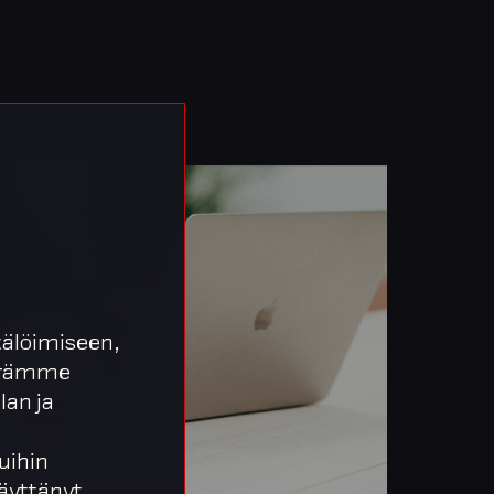
älöimiseen,
äärämme
lan ja
uihin
 käyttänyt