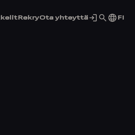
Siirry
FI
kelit
Rekry
Ota yhteyttä
hakusivul