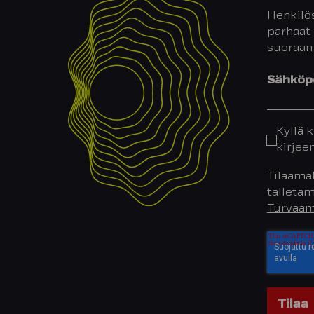
Henkilös
parhaat 
suoraan
Sähköpo
Kyllä k
kirjee
Tilaamal
talletam
Turvaam