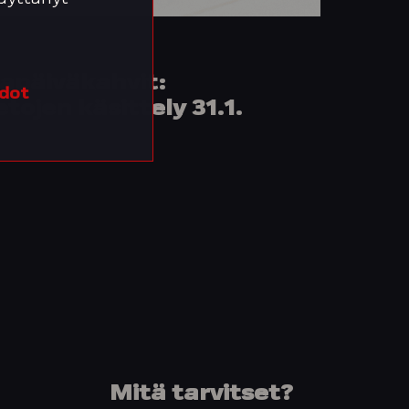
tapäiväkahvit:
edot
tojen käsittely 31.1.
Mitä tarvitset?