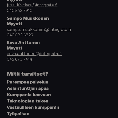
jussi.kivekas@integrata.fi
040 543 7910
Sampo Muukkonen
Myynti
sampo.muukkonen@integrata.fi
040 683 6829
Eeva Anttonen
Myynti
eeva.anttonen@integrata.fi
045 670 7414
Mitä tarvitset?
Parempaa palvelua
Asiantuntijan apua
Kumppania kasvuun
Teknologian tukea
Vastuullisen kumppanin
Työpaikan