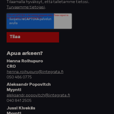
Tilaamalla hyväksyt, että talletamme tietosi.
Turvaamme tietojasi
.
Apua arkeen?
Henna Roihupuro
CRO
henna.roihupuro@integrata.fi
050 486 0775
Aleksandr Popovitch
Myynti
aleksandr.popovitch@integrata.fi
040 841 2505
Jussi Kivekäs
Myynti