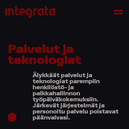
Siirry
Integrata
sisältöön
Men
Palvelut ja
teknologiat
Älykkäät palvelut ja
teknologiat parempiin
henkilöstö- ja
palkkahallinnon
työpäiväkokemuksiin.
Järkevät järjestelmät ja
personoitu palvelu poistavat
päänvaivasi.