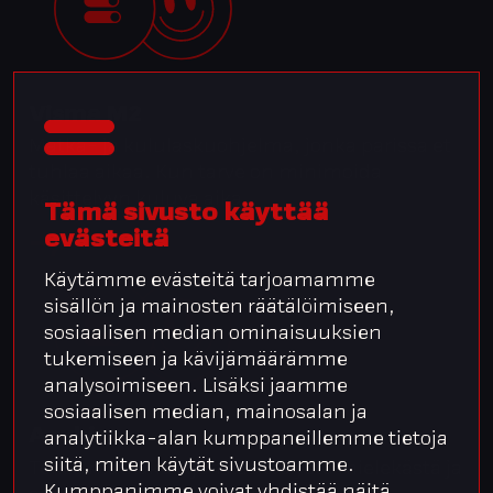
Visma M2
Matka- ja kululasku­ohjelma, jonka parissa et
tuhlaa aikaa. Kun tarve on minimoida
käsittelyyn kuluva aika.
Tämä sivusto käyttää
evästeitä
Käytämme evästeitä tarjoamamme
sisällön ja mainosten räätälöimiseen,
sosiaalisen median ominaisuuksien
tukemiseen ja kävijämäärämme
analysoimiseen. Lisäksi jaamme
sosiaalisen median, mainosalan ja
Acubiz
analytiikka-alan kumppaneillemme tietoja
siitä, miten käytät sivustoamme.
Tekee matkakulujen käsittelystä mielekästä ja
Kumppanimme voivat yhdistää näitä