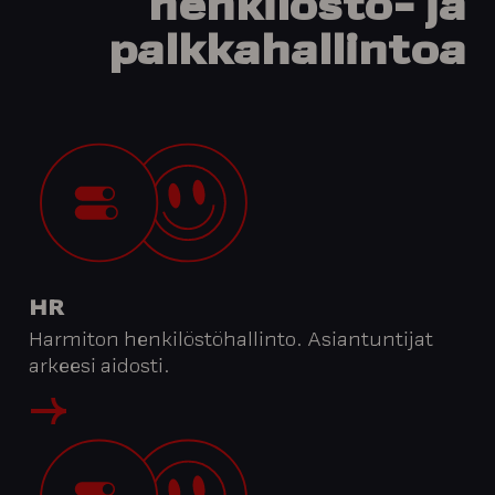
henkilöstö-
ja
palkka­hallintoa
HR
Harmiton henkilöstöhallinto. Asiantuntijat
arkeesi aidosti.