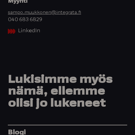
Myynti
sampo.muukkonen@integrata.fi
040 683 6829
LinkedIn
Lukisimme
myös
nämä,
ellemme
olisi
jo
lukeneet
Blogi