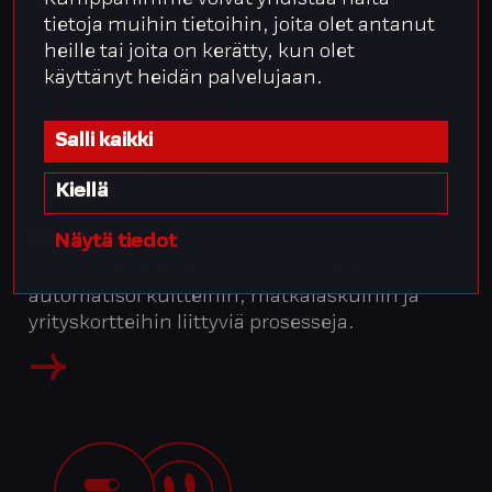
automatisoi kuluhallinta-arjen.
tietoja muihin tietoihin, joita olet antanut
heille tai joita on kerätty, kun olet
käyttänyt heidän palvelujaan.
Salli kaikki
Kiellä
Bezala
Näytä tiedot
Kansainvälisesti skaalautuva alusta, joka
automatisoi kuitteihin, matkalaskuihin ja
yrityskortteihin liittyviä prosesseja.