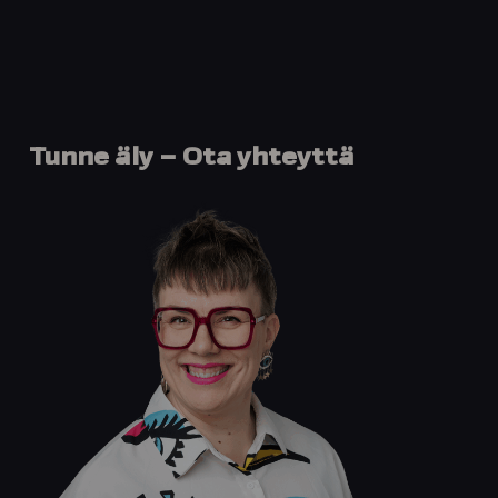
Tunne
äly
–
Ota
yhteyttä