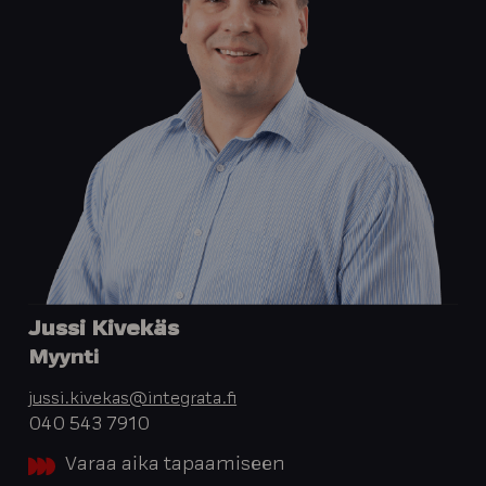
Jussi Kivekäs
Myynti
jussi.kivekas@integrata.fi
040 543 7910
Varaa aika tapaamiseen