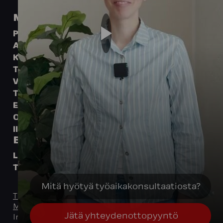
Mitä tarvitset?
Parempaa palvelua
Asiantuntijan apua
Kumppania kasvuun
Teknologian tukea
Vastuullisen kumppanin
Työpaikan
En tiedä
Ota yhteyttä
Ilmiantokanava
Etkö saa meistä tarpeeksesi?
LinkedIn
Instagram
Facebook
YouTube
Spotify
TikTok
Tietosuojaseloste
Muuta evästeasetuksia
Integrata Oy © 2026