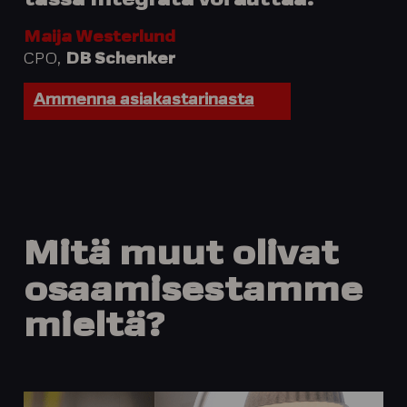
tässä Integrata voi auttaa.”
Maija Westerlund
CPO,
DB Schenker
Ammenna asiakastarinasta
Mitä
muut
olivat
osaamises­tamme
mieltä?