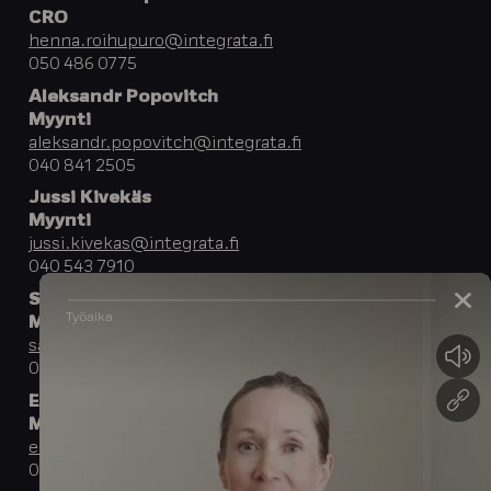
CRO
henna.roihupuro@integrata.fi
050 486 0775
Aleksandr Popovitch
Myynti
aleksandr.popovitch@integrata.fi
040 841 2505
Jussi Kivekäs
Myynti
jussi.kivekas@integrata.fi
040 543 7910
Sampo Muukkonen
Myynti
sampo.muukkonen@integrata.fi
040 683 6829
Eeva Anttonen
Myynti
eeva.anttonen@integrata.fi
045 670 7414