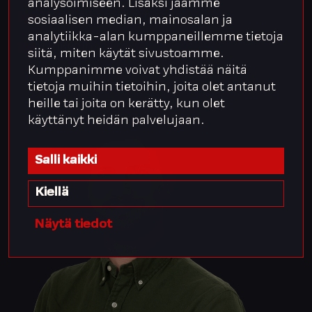
analysoimiseen. Lisäksi jaamme
Varaa aika tapaamiseen
sosiaalisen median, mainosalan ja
analytiikka-alan kumppaneillemme tietoja
LinkedIn
siitä, miten käytät sivustoamme.
Kumppanimme voivat yhdistää näitä
tietoja muihin tietoihin, joita olet antanut
heille tai joita on kerätty, kun olet
käyttänyt heidän palvelujaan.
Salli kaikki
Kiellä
Näytä tiedot