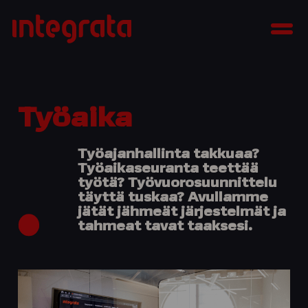
Siirry
Integrata
sisältöön
Men
Työaika
Työajanhallinta takkuaa?
Työaikaseuranta teettää
työtä? Työvuorosuunnittelu
täyttä tuskaa? Avullamme
jätät jähmeät järjestelmät ja
tahmeat tavat taaksesi.