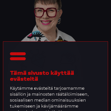
Tämä sivusto käyttää
evästeitä
Henna Roihupuro
Käytämme evästeitä tarjoamamme
CRO
sisällön ja mainosten räätälöimiseen,
sosiaalisen median ominaisuuksien
henna.roihupuro@integrata.fi
tukemiseen ja kävijämäärämme
050 486 0775