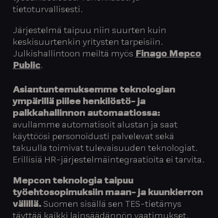
tietoturvallisesti.
Järjestelmä taipuu niin suurten kuin
keskisuurtenkin yritysten tarpeisiin.
Julkishallintoon meiltä myös
Finago Mepco
Public
.
Asiantuntemuksemme teknologian
ympärillä piilee henkilöstö- ja
palkkahallinnon automaatiossa:
avullamme automatisoit alustan ja saat
käyttöösi personoidusti palvelevat sekä
takuulla toimivat tulevaisuuden teknologiat.
Erillisiä HR-järjestelmäintegraatioita ei tarvita.
Mepcon teknologia taipuu
työehtosopimuksiin maan- ja kuunkierron
välillä.
Suomen sisällä sen TES-tietämys
täyttää kaikki lainsäädännön vaatimukset.