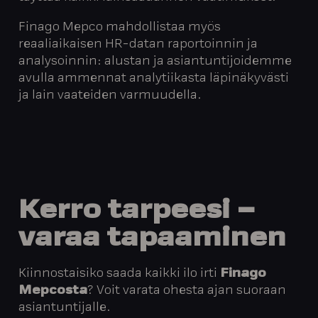
Finago Mepco mahdollistaa myös
reaaliaikaisen HR-datan raportoinnin ja
analysoinnin: alustan ja asiantuntijoidemme
avulla ammennat analytiikasta läpinäkyvästi
ja lain vaateiden varmuudella.
Kerro
tarpeesi
–
varaa
tapaaminen
Kiinnostaisiko saada kaikki ilo irti
Finago
Mepcosta
? Voit varata ohesta ajan suoraan
asiantuntijalle.