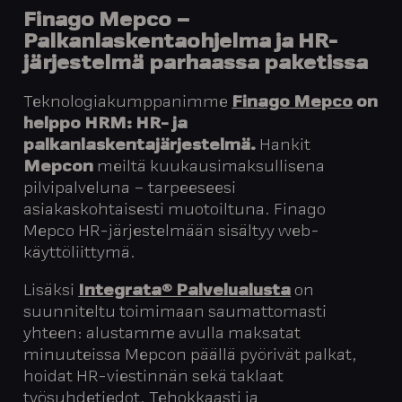
Finago Mepco –
Palkanlaskentaohjelma ja HR-
järjestelmä parhaassa paketissa
Teknologiakumppanimme
Finago
Mepco
on
helppo HRM: HR- ja
palkanlaskentajärjestelmä.
Hankit
Mepcon
meiltä kuukausimaksullisena
pilvipalveluna – tarpeeseesi
asiakaskohtaisesti muotoiltuna. Finago
Mepco HR-järjestelmään sisältyy web-
käyttöliittymä.
Lisäksi
Integrata® Palvelualusta
on
suunniteltu toimimaan saumattomasti
yhteen: alustamme avulla maksatat
minuuteissa Mepcon päällä pyörivät palkat,
hoidat HR-viestinnän sekä taklaat
työsuhdetiedot. Tehokkaasti ja