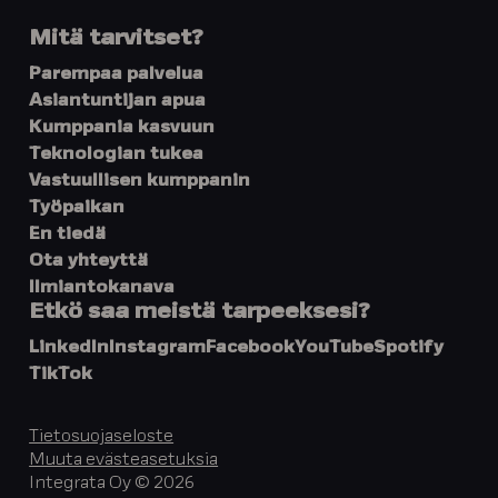
Mitä tarvitset?
Parempaa palvelua
Asiantuntijan apua
Kumppania kasvuun
Teknologian tukea
Vastuullisen kumppanin
Työpaikan
En tiedä
Ota yhteyttä
Ilmiantokanava
Etkö saa meistä tarpeeksesi?
LinkedIn
Instagram
Facebook
YouTube
Spotify
TikTok
Tietosuojaseloste
Muuta evästeasetuksia
Integrata Oy © 2026