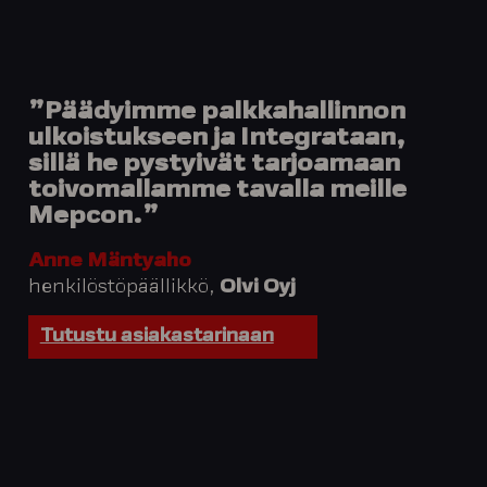
”Päädyimme palkkahallinnon
ulkoistukseen ja Integrataan,
sillä he pystyivät tarjoamaan
toivomallamme tavalla meille
Mepcon.”
Anne Mäntyaho
henkilöstöpäällikkö,
Olvi Oyj
Tutustu asiakastarinaan