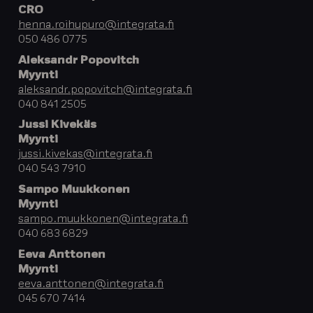
CRO
henna.roihupuro@integrata.fi
050 486 0775
Aleksandr Popovitch
Myynti
aleksandr.popovitch@integrata.fi
040 841 2505
Jussi Kivekäs
Myynti
jussi.kivekas@integrata.fi
040 543 7910
Sampo Muukkonen
Myynti
sampo.muukkonen@integrata.fi
040 683 6829
Eeva Anttonen
Myynti
eeva.anttonen@integrata.fi
045 670 7414