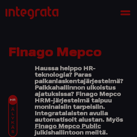
Siirry
Integrata
sisältöön
Men
Finago Mepco
Haussa
helppo HR-
teknologia?
Paras
palkanlaskentajärjestelmä?
Palkkahallinnon ulkoistus
ajatuksissa?
Finago Mepco
HRM
-järjestelmä
taipuu
moninaisiin tarpeisiin
.
Integratalaisten avulla
automatisoit alustan. Myös
Finago Mepco Public
julkishallintoon meiltä.