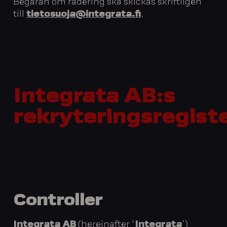
Begäran om radering ska skickas skriftligen
till
tietosuoja@integrata.fi
.
Integrata
AB:s
rekryteringsregist
Controller
Integrata AB
(hereinafter ‘
Integrata
’)