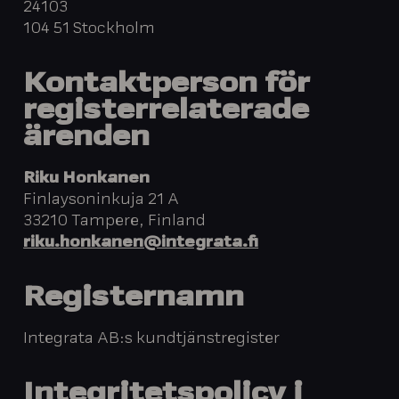
24103
104 51 Stockholm
Kontaktperson för
registerrelaterade
ärenden
Riku Honkanen
Finlaysoninkuja 21 A
33210 Tampere, Finland
riku.honkanen@integrata.fi
Registernam
n
Integrata AB:s kundtjänstregister
Integritetspolicy i