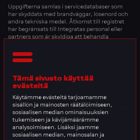
Uppgifterna samlas i servicedatabaser som
har skyddats med brandväggar, lösenord och
andra tekniska medel. Åtkomst till registret
har begränsats till Integratas personal eller
partners som är skyldiga att behandla
registrets uppgifter för att kunna fullgöra sina
arbetsuppgifter. Datorerna övervakas för att
säkerställa att obehöriga personer eller
operatörer inte kan komma åt registret och
dess data. Anställda är bundna av
Tämä sivusto käyttää
sekretessplikt. All personuppgift som sparas i
evästeitä
registret är konfidentiell.
Käytämme evästeitä tarjoamamme
sisällön ja mainosten räätälöimiseen,
Sociala medie-plugins
sosiaalisen median ominaisuuksien
tukemiseen ja kävijämäärämme
Integratas webbplats kan innehålla länkar
analysoimiseen. Lisäksi jaamme
och kopplingar till tredjepartswebbplatser,
sosiaalisen median, mainosalan ja
samt så kallade sociala medie-plugins (t.ex.