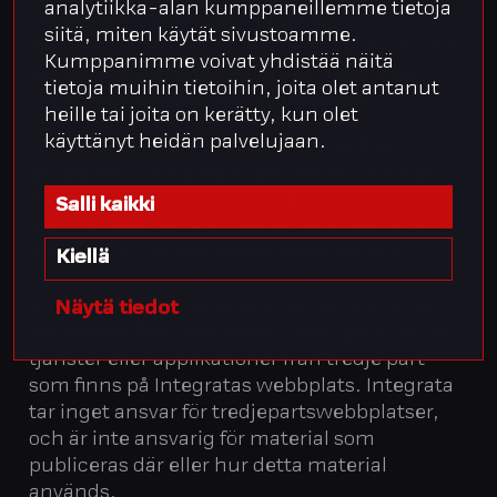
analytiikka-alan kumppaneillemme tietoja
Facebooks community-plugins).
siitä, miten käytät sivustoamme.
Användningen av sociala medie-plugins kan
Kumppanimme voivat yhdistää näitä
ge dessa sociala medietjänstleverantörer
tietoja muihin tietoihin, joita olet antanut
personligt identifierbar information.
heille tai joita on kerätty, kun olet
käyttänyt heidän palvelujaan.
När du öppnar en plugin kan du tillåta
tredjepartswebbplatser att sätta cookies på
din dator, vilket gör det möjligt för
Salli kaikki
administratörerna av dessa webbplatser att
övervaka hur du använder deras sociala
Kiellä
mediewebbplats om du är inloggad på den
tjänsten. Tredje partens integritetspolicyer,
Näytä tiedot
användarvillkor och andra villkor gäller för de
tjänster eller applikationer från tredje part
som finns på Integratas webbplats. Integrata
tar inget ansvar för tredjepartswebbplatser,
och är inte ansvarig för material som
publiceras där eller hur detta material
används.