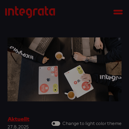
Skip
Integrata
to
Men
content
Aktuellt
Change to light color theme
27.8.2025