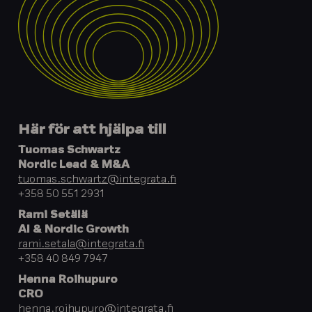
Här för att hjälpa till
Tuomas Schwartz
Nordic Lead & M&A
tuomas.schwartz@integrata.fi
+358 50 551 2931
Rami Setälä
AI & Nordic Growth
rami.setala@integrata.fi
+358 40 849 7947
Henna Roihupuro
CRO
henna.roihupuro@integrata.fi