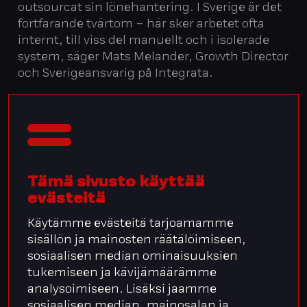
outsourcat sin lönehantering. I Sverige är det
fortfarande tvärtom – här sker arbetet ofta
internt, till viss del manuellt och i isolerade
system, säger Mats Melander, Growth Director
och Sverigeansvarig på Integrata.
Mats Melander var en av de första att erbjuda
löneoutsourcing i Sverige redan för 20 år
sedan. Nu ser han att tiden är mogen för
nästa steg. Integrata kombinerar
löneoutsourcing med hög systemkompetens,
Tämä sivusto käyttää
automatisering och smarta integrationer med
evästeitä
HR- och ekonomisystem. Bland annat har
man utvecklat en egen plattform som samlar
Käytämme evästeitä tarjoamamme
och bearbetar data från både HR- och
sisällön ja mainosten räätälöimiseen,
lönesystem och med en inbyggd AI-assistent
sosiaalisen median ominaisuuksien
som frigör tid åt plattformens användare.
tukemiseen ja kävijämäärämme
analysoimiseen. Lisäksi jaamme
– Det räcker inte längre med att vara modern,
sosiaalisen median, mainosalan ja