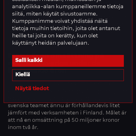
digital och kvalitativ – det är hygienfaktorer
analytiikka-alan kumppaneillemme tietoja
idag. Det som verkligen gör skillnad är att få
siitä, miten käytät sivustoamme.
hela HR- och löneekosystemet att hänga ihop
Kumppanimme voivat yhdistää näitä
och med hög grad av automatik och inbyggd
tietoja muihin tietoihin, joita olet antanut
AI-intelligens. Där ligger vi i framkant, säger
heille tai joita on kerätty, kun olet
Mats Melander.
käyttänyt heidän palvelujaan.
Målet är en omsättning på
Salli kaikki
miljoner i Sverige under de
kommande åren
Kiellä
Integrata planerar att växa organiskt men
Näytä tiedot
även genom förvärv i Sverige. Bolaget erbjuder
redan hela sitt tjänsteutbud, trots att det
svenska teamet ännu är förhållandevis litet
jämfört med verksamheten i Finland. Målet är
att nå en omsättning på 50 miljoner kronor
inom två år.