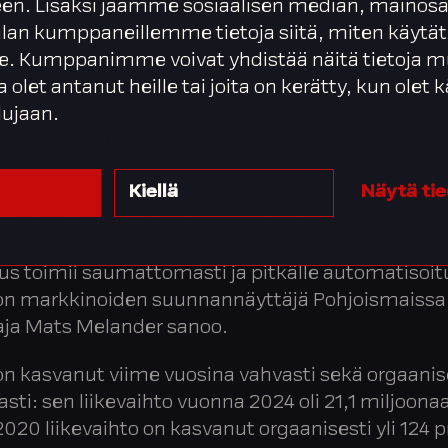
en. Lisäksi jaamme sosiaalisen median, mainosa
tapaa nähdä ja hoitaa palkkahallinto ja palkanma
alan kumppaneillemme tietoja siitä, miten käytät
imintojen vetäjänä toimii
Mats Melander
, jolla
. Kumppanimme voivat yhdistää näitä tietoja m
kemus palkanlaskennan ulkoistamispalveluista.
ta olet antanut heille tai joita on kerätty, kun olet
 iso osa yrityksistä on jo ulkoistanut palkanlas
lujaan.
sissa tilanne on päinvastainen. Integratan tavoi
arkkinaa muuttamalla ruotsalaisten yritysten t
palkkahallinto sekä auttaa pääsemään eroon köm
Kiellä
Näytä ti
sta ja eri järjestelmissä tapahtuvasta työstä. To
u syntyy siitä, että koko HR- ja palkkajärjestelmie
s toimii saumattomasti ja pitkälle automatisoit
 on markkinoiden suunnannäyttäjä Pohjoismaissa
aja Mats Melander sanoo.
on kasvanut viime vuosina vahvasti sekä orgaanis
sti: sen liikevaihto vuonna 2024 oli 21,1 miljoonaa
020 liikevaihto on kasvanut orgaanisesti yli 124 p