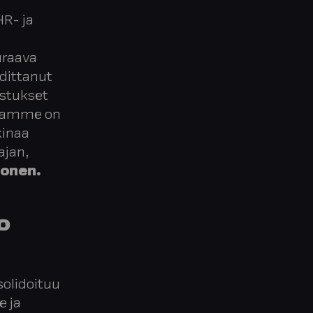
HR- ja
uraava
hdittanut
stukset
enamme on
kinaa
ajan,
nonen.
o
solidoituu
e ja