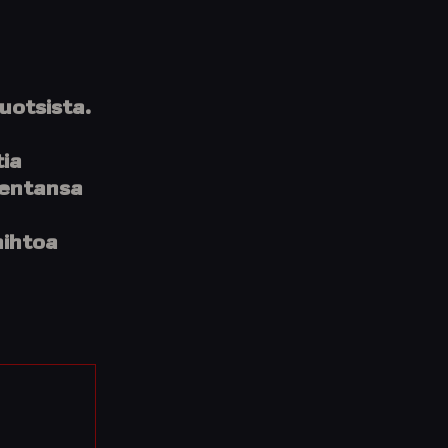
uotsista.
tia
kentansa
aihtoa