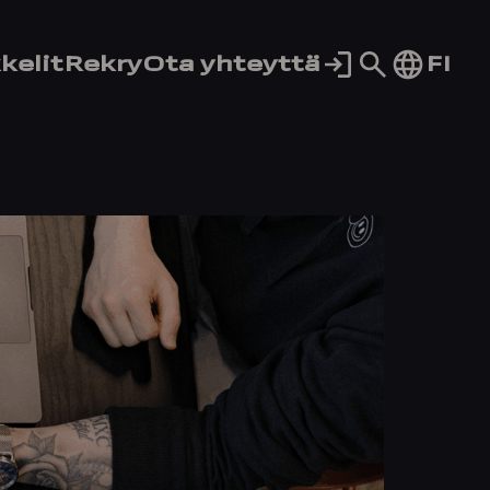
Siirry
FI
kelit
Rekry
Ota yhteyttä
hakusivul