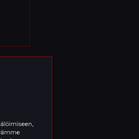
isen
ennan
n:
nnan
en
70
älöimiseen,
entansa
äärämme
isten