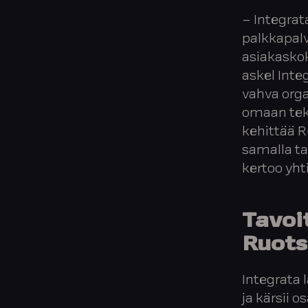
– Integrat
palkkapalv
asiakasko
askel Inte
vahva org
omaan tek
kehittää R
samalla t
kertoo yht
Tavoi
Ruots
Integrata 
ja kärsii o