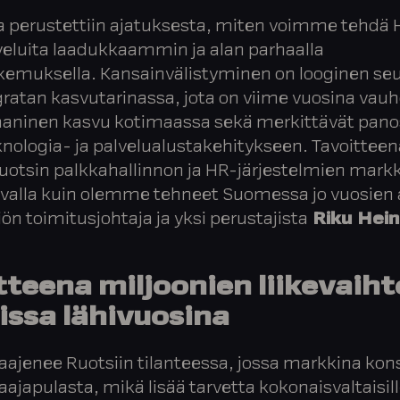
a perustettiin ajatuksesta, miten voimme tehdä 
eluita laadukkaammin ja alan parhaalla
kemuksella. Kansainvälistyminen on looginen se
gratan kasvutarinassa, jota on viime vuosina vau
aaninen kasvu kotimaassa sekä merkittävät pano
nologia- ja palvelualustakehitykseen. Tavoitte
uotsin palkkahallinnon ja HR-järjestelmien mark
avalla kuin olemme tehneet Suomessa jo vuosien 
iön toimitusjohtaja ja yksi perustajista
Riku Hei
tteena miljoonien liikevaiht
issa lähivuosina
laajenee Ruotsiin tilanteessa, jossa markkina kon
saajapulasta, mikä lisää tarvetta kokonaisvaltaisill