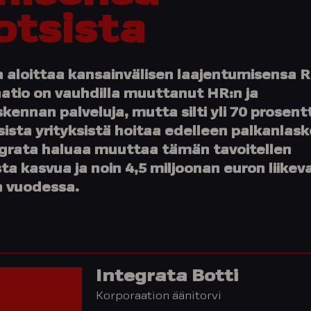
otsista
 aloittaa kansainvälisen laajentumisensa R
aatio on vauhdilla muuttanut HR:n ja
kennan palveluja, mutta silti yli 70 prosent
sista yrityksistä hoitaa edelleen palkanlas
tegrata haluaa muuttaa tämän tavoitellen
a kasvua ja noin 4,5 miljoonan euron liikev
 vuodessa.
Integrata Botti
Korporaation äänitorvi