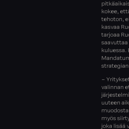
pitkäaika
kokee, ett
tehoton, e
kasvaa Ruo
tarjoaa Ru
saavuttaa 
kuluessa.
Mandatum 
strategian
– Yritykse
valinnan e
järjestelm
uuteen aik
muodostav
myös siir
joka lisää