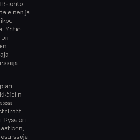
HR-johto
taleinen ja
aikoo
a. Yhtiö
a on
den
aja
rsseja
 pian
kkäisiin
mässä
estelmät
. Kyse on
aatioon,
resursseja