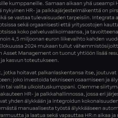
isille kumppaneille. Samaan aikaan yhä useampi 
ä nykyinen HR- ja palkkajärjestelmäkenttä on pirs
ikä se vastaa tulevaisuuden tarpeisiin. Integrata 
tsissa sekä orgaanisesti että yritysostojen kautt
otsissa koko palveluvalikoimaansa, ja tavoitteen
noin 4,5 miljoonan euron liikevaihto kahden vuo
 Elokuussa 2024 mukaan tullut vähemmistösijoitt
Asset Management on tuonut yhtiöön lisää resu
 ja kasvun toteutukseen.
t, jotka hoitavat palkanlaskentansa itse, joutuvat
teen: joko investoida tekniseen osaamiseen ja äly
iin tai valita ulkoistuskumppani. Olemme siirty
akauteen HR- ja palkkahallinnossa, jossa eri järj
at yhden älykkään ja integroidun kokonaisuuden
tymästä manuaalisesta työstä älykkääseen autom
 varmuutta ja laatua sekä vapauttaa HR:n aikaa ja 