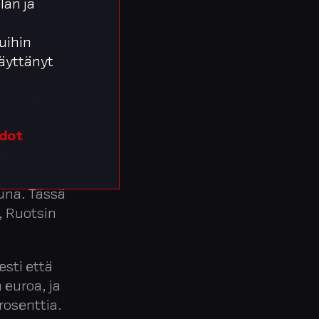
lan ja
ksu. Yhtiön
 on yli 20
uihin
 käyttänyt
kentansa,
tteena on
apaa nähdä
pelöstä,
edot
dellinen
n
una. Tässä
, Ruotsin
esti että
 euroa, ja
rosenttia.