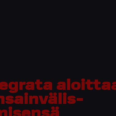
egrata aloitta
nsainvälis­
misensä