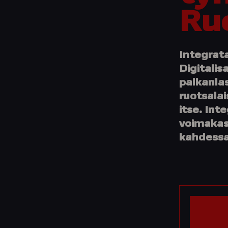
Ru
Integrata
Digitalis
palkanlas
ruotsalai
itse. In
voimakast
kahdessa