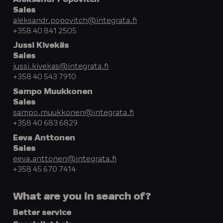
Aleksandr Popovitch
Sales
aleksandr.popovitch@integrata.fi
+358 40 841 2505
Jussi Kivekäs
Sales
jussi.kivekas@integrata.fi
+358 40 543 7910
Sampo Muukkonen
Sales
sampo.muukkonen@integrata.fi
+358 40 683 6829
Eeva Anttonen
Sales
eeva.anttonen@integrata.fi
+358 45 670 7414
What are you in search of?
Better service