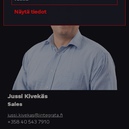
Näytä tiedot
Jussi Kivekäs
Sales
jussi.kivekas@integrata.fi
+358 40 543 7910