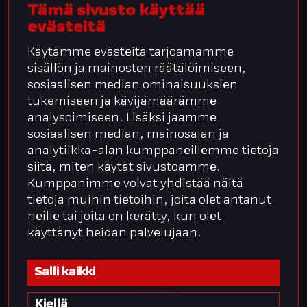
Tämä sivusto käyttää
evästeitä
Käytämme evästeitä tarjoamamme
sisällön ja mainosten räätälöimiseen,
sosiaalisen median ominaisuuksien
Aleksandr Popovitch
tukemiseen ja kävijämäärämme
Sales
analysoimiseen. Lisäksi jaamme
sosiaalisen median, mainosalan ja
aleksandr.popovitch@integrata.fi
analytiikka-alan kumppaneillemme tietoja
+358 40 841 2505
siitä, miten käytät sivustoamme.
Book a meeting
Kumppanimme voivat yhdistää näitä
tietoja muihin tietoihin, joita olet antanut
LinkedIn
heille tai joita on kerätty, kun olet
käyttänyt heidän palvelujaan.
Salli kaikki
Kiellä