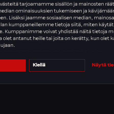
sampo.muukkonen@integr
ästeitä tarjoamamme sisällön ja mainosten räät
+358 40 683 6829
 median ominaisuuksien tukemiseen ja kävijäm
Eeva Anttonen
en. Lisäksi jaamme sosiaalisen median, mainosa
Sales
alan kumppaneillemme tietoja siitä, miten käytät
eeva.anttonen@integrata.
. Kumppanimme voivat yhdistää näitä tietoja m
+358 45 670 7414
ta olet antanut heille tai joita on kerätty, kun olet
’t get enough of us?
lujaan.
dIn
Instagram
Facebook
YouTube
Spotify
TikTok
Kiellä
Näytä ti