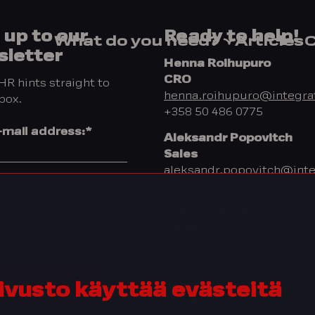
 up to our
Ready to help!
What do you need?
Articles
C
sletter
Henna Roihupuro
CRO
R hints straight to
henna.roihupuro@integrat
box.
+358 50 486 0775
-mail address:
*
Aleksandr Popovitch
Sales
aleksandr.popovitch@integ
I consent to the
+358 40 841 2505
.
*
Jussi Kivekäs
Sales
 wee keep your info
jussi.kivekas@integrata.fi
rivacy policy.
+358 40 543 7910
Sampo Muukkonen
ivusto käyttää evästeitä
Sales