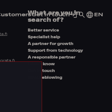
What are you in
Go
EN
ustomers
Get in touch
to
search of?
search
page
Better service
a.fi
Specialist help
A partner for growth
Support from technology
A responsible partner
rata.fi
I don’t know
Get in touch
Whistleblowing