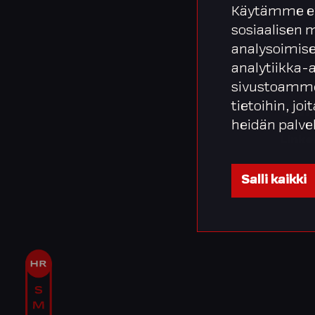
Käytämme ev
sosiaalisen
analysoimise
analytiikka-
sivustoamme
tietoihin, joi
Can
heidän palve
Linke
Salli kaikki