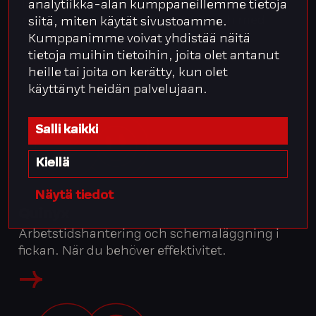
lla hanterar arbetstider, frånvaro och
analytiikka-alan kumppaneillemme tietoja
ledigheter utan ansträngning – och med
siitä, miten käytät sivustoamme.
hjälp av automation.
Kumppanimme voivat yhdistää näitä
tietoja muihin tietoihin, joita olet antanut
heille tai joita on kerätty, kun olet
käyttänyt heidän palvelujaan.
Salli kaikki
Kiellä
Näytä tiedot
Quinyx
Arbetstidshantering och schemaläggning i
fickan. När du behöver effektivitet.