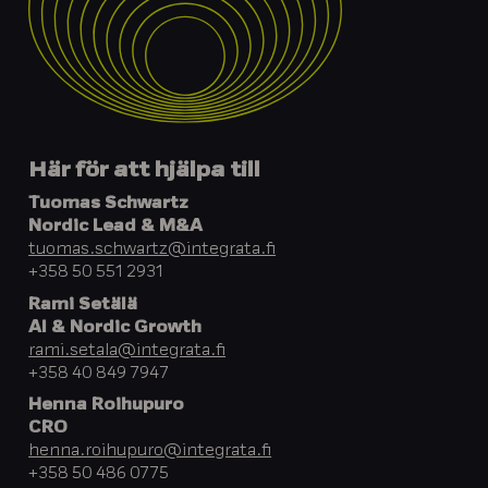
Här för att hjälpa till
Tuomas Schwartz
Nordic Lead & M&A
tuomas.schwartz@integrata.fi
+358 50 551 2931
Rami Setälä
AI & Nordic Growth
rami.setala@integrata.fi
+358 40 849 7947
Henna Roihupuro
CRO
henna.roihupuro@integrata.fi
+358 50 486 0775