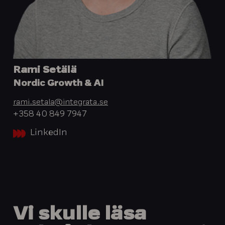
Rami Setälä
Nordic Growth & AI
rami.setala@integrata.se
+358 40 849 7947
LinkedIn
Vi
skulle
läsa