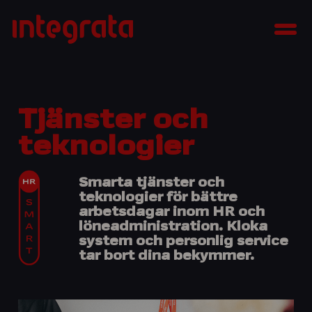
Skip
Integrata
to
Men
content
Tjänster och
teknologier
Smarta tjänster och
teknologier för bättre
arbetsdagar inom HR och
löneadministration. Kloka
system och personlig service
tar bort dina bekymmer.