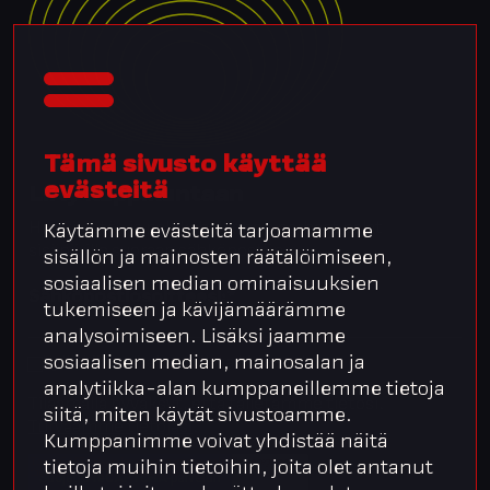
Tämä sivusto käyttää
evästeitä
Liity kuppikuntaan
Henkilöstö- ja palkkahallinnon parhaat palat
Käytämme evästeitä tarjoamamme
sisäpiirille suoraan sähköpostiin.
sisällön ja mainosten räätälöimiseen,
sosiaalisen median ominaisuuksien
Sähköpostiosoitteesi:
*
tukemiseen ja kävijämäärämme
analysoimiseen. Lisäksi jaamme
sosiaalisen median, mainosalan ja
Kyllä kiitos, haluan tilata kirjeen.
*
analytiikka-alan kumppaneillemme tietoja
Tilaamalla hyväksyt, että talletamme tietosi.
siitä, miten käytät sivustoamme.
Turvaamme tietojasi
.
Kumppanimme voivat yhdistää näitä
tietoja muihin tietoihin, joita olet antanut