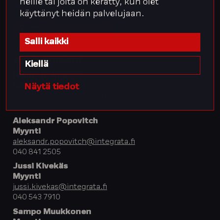
heille tai joita on kerätty, kun olet
käyttänyt heidän palvelujaan.
Salli kaikki
Apua arkeen?
Kiellä
Henna Roihupuro
CRO
Näytä tiedot
henna.roihupuro@integrata.fi
050 486 0775
Aleksandr Popovitch
Myynti
aleksandr.popovitch@integrata.fi
040 841 2505
Jussi Kivekäs
Myynti
jussi.kivekas@integrata.fi
040 543 7910
Sampo Muukkonen