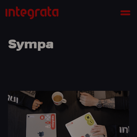
Siirry
Integrata
sisältöön
Men
Sympa