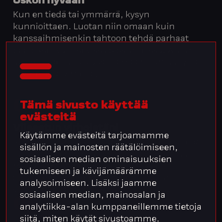
Uskon hyvään
Kun en tiedä tai ymmärrä, kysyn
kunnioittaen. Luotan niin omaan kuin
kanssaihmisenkin tahtoon tehdä parhaat
päätökset vallitsevissa olosuhteissa. Autan
avoimuudella toisia välttämään turhaa työtä
ja viheliäitä virheitä.
04
Tämä sivusto käyttää
evästeitä
Viisastun virheistäni
Käytämme evästeitä tarjoamamme
Rohkeutta on sekin, kun myöntää ettei tiedä
sisällön ja mainosten räätälöimiseen,
tai osaa. Olen omaksunut, että meillä saa
sosiaalisen median ominaisuuksien
mokata mutta otan toki ohjeista ja
tukemiseen ja kävijämäärämme
oivalluksista onkeeni. Erheeni liputan
analysoimiseen. Lisäksi jaamme
viipymättä ja otan vastuun.
sosiaalisen median, mainosalan ja
05
analytiikka-alan kumppaneillemme tietoja
siitä, miten käytät sivustoamme.