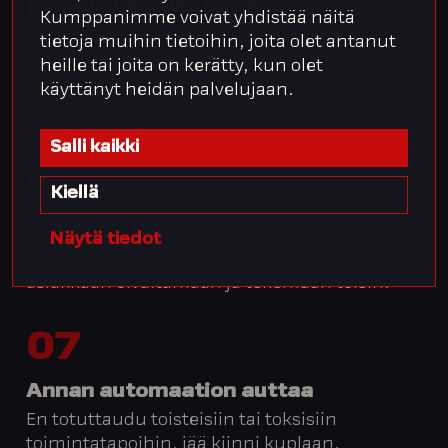
Kehitän kaikkien kasvua
Kumppanimme voivat yhdistää näitä
Kokeilen, jaan osaamista ja opettelen
tietoja muihin tietoihin, joita olet antanut
jatkuvasti myös itseni parempaa johtamista.
heille tai joita on kerätty, kun olet
Kun osaamiseni kasvaa, Integratan
käyttänyt heidän palvelujaan.
tulevaisuuskyvykkyys kasvaa.
06
Salli kaikki
Manifestoin muutosta
Kiellä
Teen paremmin ja menen sinne, minne muut
eivät ole vielä menneet. Integratalainen on
Näytä tiedot
ikuinen oppija, joka haastaa sekä itsensä että
asiakkaan oivaltamaan ja tekemään toisin.
07
Annan automaation auttaa
En totuttaudu toisteisiin tai toksisiin
toimintatapoihin, jää kiinni kuplaan,