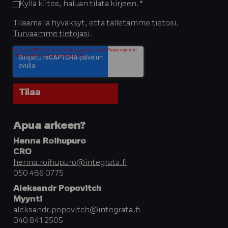
Kyllä kiitos, haluan tilata kirjeen.
*
Tilaamalla hyväksyt, että talletamme tietosi.
Turvaamme tietojasi
.
Apua arkeen?
Henna Roihupuro
CRO
henna.roihupuro@integrata.fi
050 486 0775
Aleksandr Popovitch
Myynti
aleksandr.popovitch@integrata.fi
040 841 2505