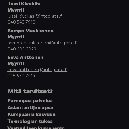
Jussi Kivekäs
Myynti
jussi.kivekas@integrata.fi
040 543 7910
Sampo Muukkonen
Myynti
sampo.muukkonen@integrata.fi
040 683 6829
Eeva Anttonen
Myynti
eeva.anttonen@integrata.fi
045 670 7414
Mitä tarvitset?
Parempaa palvelua
Asiantuntijan apua
Kumppania kasvuun
Teknologian tukea
Vastuullisen kumppanin