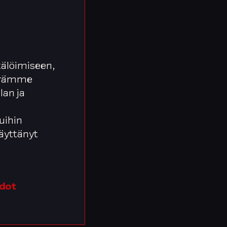
älöimiseen,
äärämme
lan ja
uihin
 käyttänyt
edot