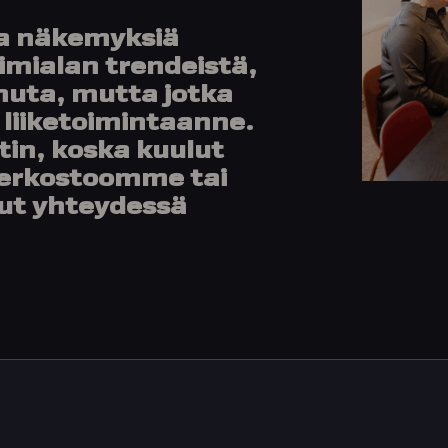
a näkemyksiä
imialan trendeistä,
puhuta, mutta jotka
 liiketoimintaanne.
tin, koska kuulut
verkostoomme tai
lut yhteydessä