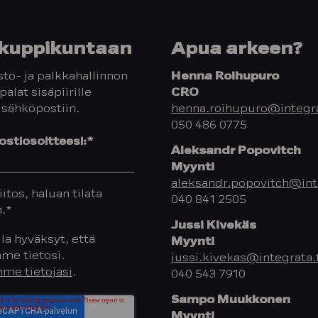
y kuppikuntaan
Apua arkeen?
tö- ja palkkahallinnon
Henna Roihupuro
palat sisäpiirille
CRO
 sähköpostiin.
henna.roihupuro@integra
050 486 0775
stiosoitteesi:
*
Aleksandr Popovitch
Myynti
aleksandr.popovitch@inte
iitos, haluan tilata
040 841 2505
n.
*
Jussi Kivekäs
la hyväksyt, että
Myynti
me tietosi.
jussi.kivekas@integrata.f
me tietojasi
.
040 543 7910
Sampo Muukkonen
Myynti