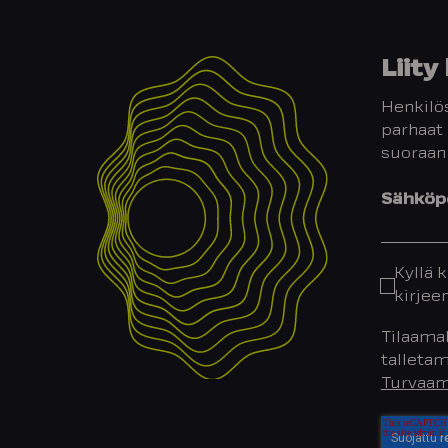
Liit
Henkilös
parhaat 
suoraan
Sähköpo
Kyllä k
kirjee
Tilaamal
talletam
Turvaam