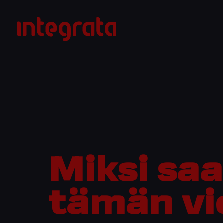
Siirry
sisältöön
Integrata
Miksi sa
tämän vi