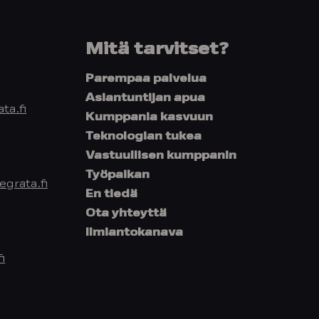
Mitä tarvitset?
Parempaa palvelua
Asiantuntijan apua
ta.fi
Kumppania kasvuun
Teknologian tukea
Vastuullisen kumppanin
Työpaikan
grata.fi
En tiedä
Ota yhteyttä
Ilmiantokanava
i