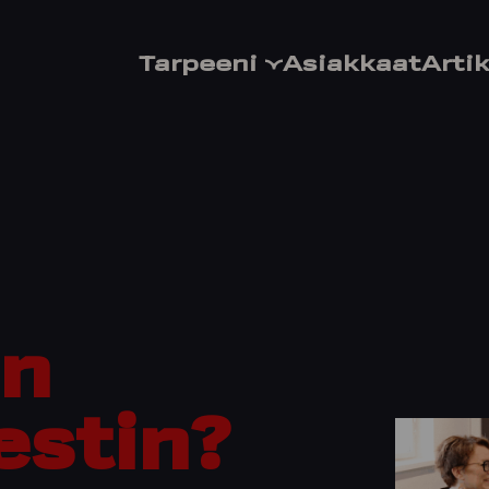
Tarpeeni
Asiakkaat
Artik
an
estin?