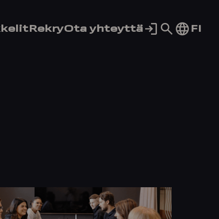
Siirry
FI
kelit
Rekry
Ota yhteyttä
hakusivul