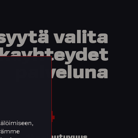
syytä
valita
kkayhteydet
palveluna
04
älöimiseen,
äärämme
Skaalautuvuus