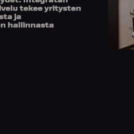
eydet. Integratan
velu tekee yritysten
ta ja
n hallinnasta