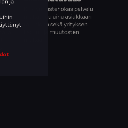
lan ja
Kustannustehokas palvelu
mukautuu aina asiakkaan
uihin
tarpeiden sekä yrityksen
ta ja
 käyttänyt
kasvun ja muutosten
ällä.
mukaan.
at
siä
edot