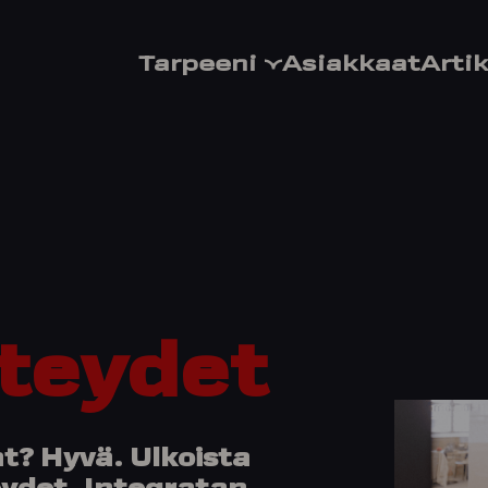
Tarpeeni
Asiakkaat
Artik
teydet
at? Hyvä. Ulkoista