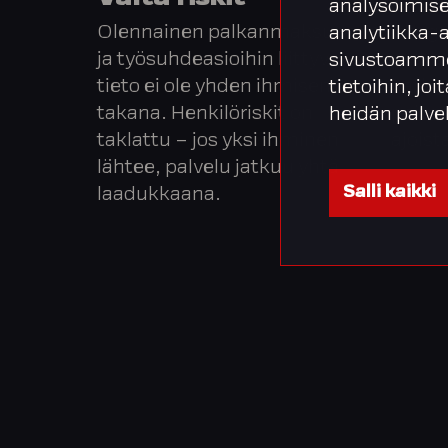
analysoimise
Olennainen palkanmaksuun
Integ
analytiikka-
ja työsuhdeasioihin liittyvä
palkk
sivustoamme
tieto ei ole yhden ihmisen
katke
tietoihin, joi
takana. Henkilöriskit on
poissa
heidän palve
taklattu – jos yksi ihminen
ajoist
lähtee, palvelu jatkuu yhtä
Salli kaikki
laadukkaana.​