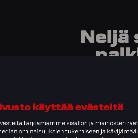
Neljä
pal
ivusto käyttää evästeitä
2
03
ästeitä tarjoamamme sisällön ja mainosten räät
 median ominaisuuksien tukemiseen ja kävijäm
elun jatkuvuus
Teknologia