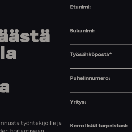
Etunimi:
Sukunimi:
äästä
la
Työsähköposti:
*
Puhelinnumero:
a
Yritys:
nnusta työntekijöille ja
Kerro lisää tarpeistasi:
iden hoitamiseen.