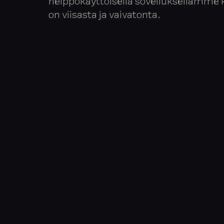
helppokäyttöisellä sovelluksellamme k
on viisasta ja vaivatonta.