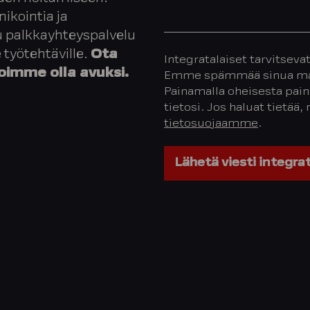
kointia ja
u palkkayhteyspalvelu
 työtehtäville.
Ota
Integratalaiset tarvitseva
oimme olla avuksi.
Emme spämmää sinua main
Painamalla oheisesta pain
tietosi. Jos haluat tietää
tietosuojaamme
.