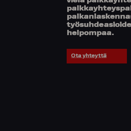
vielä palkkayht
palkkayhteyspal
palkanlaskennas
työsuhdeasioide
helpompaa.
Ota yhteyttä