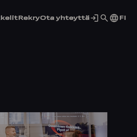
Siirry
FI
kelit
Rekry
Ota yhteyttä
hakusivul