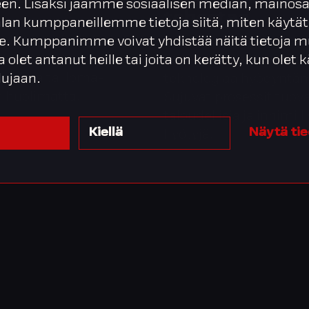
en. Lisäksi jaamme sosiaalisen median, mainosa
tehostaa
ratan
alan kumppaneillemme tietoja siitä, miten käytät
ayhteyspalvelu jatkuu
Kuormittavan käsityön
. Kumppanimme voivat yhdistää näitä tietoja m
amattomana,
karsiminen automaatio
ta olet antanut heille tai joita on kerätty, kun olet
oloista tai loma-
teknologiaa hyödyntäm
lujaan.
a huolimatta.
Sujuvat prosessit tuov
taloudellisia ja inhimilli
Kiellä
Näytä ti
hyötyjä.