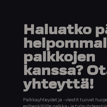
Haluatko
p
helpommal
palkkojen
kanssa?
Ot
yhteyttä!
Palkkayhteydet ja -viestit tuovat huoje
esihenkilöille palkka- ja työsuhdeasio