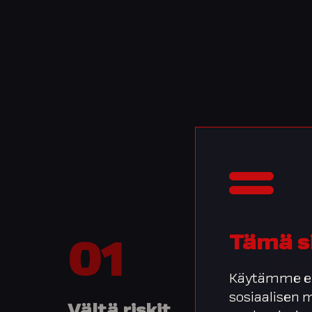
Tämä s
01
0
Käytämme ev
sosiaalisen
Vältä riskit
Palv