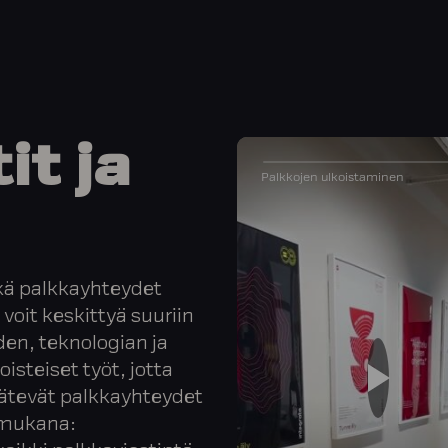
it
ja
ekä palkkayhteydet
voit keskittyä suuriin
iden, teknologian ja
steiset työt, jotta
pätevät palkkayhteydet
e mukana: