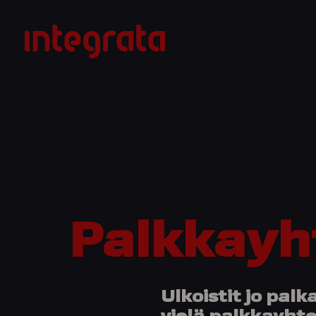
Siirry
sisältöön
Integrata
Palkkayh
Ulkoistit jo palk