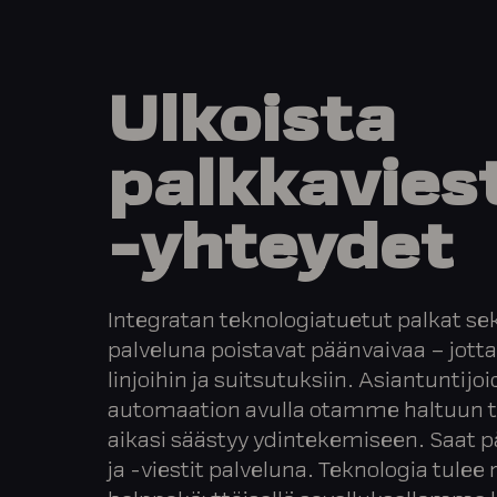
Ulkoista
palkkaviest
-yhteydet
Integratan teknologiatuetut palkat s
palveluna poistavat päänvaivaa – jotta 
linjoihin ja suitsutuksiin. Asiantuntijo
automaation avulla otamme haltuun toi
aikasi säästyy ydintekemiseen. Saat 
ja -viestit palveluna. Teknologia tule