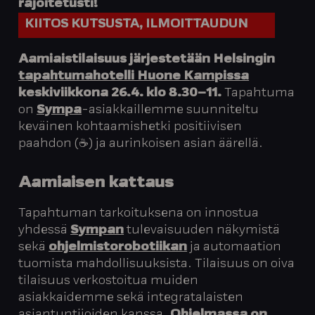
rajoitetusti!
KIITOS KUTSUSTA, ILMOITTAUDUN
Aamiaistilaisuus järjestetään Helsingin
tapahtumahotelli Huone Kampissa
keskiviikkona 26.4. klo 8.30–11.
Tapahtuma
on
Sympa
-asiakkaillemme suunniteltu
keväinen kohtaamishetki positiivisen
paahdon (☕️) ja aurinkoisen asian äärellä.
Aamiaisen kattaus
Tapahtuman tarkoituksena on innostua
yhdessä
Sympan
tulevaisuuden näkymistä
sekä
ohjelmistorobotiikan
ja automaation
tuomista mahdollisuuksista. Tilaisuus on oiva
tilaisuus verkostoitua muiden
asiakkaidemme sekä integratalaisten
asiantuntijoiden kanssa.
Ohjelmassa on