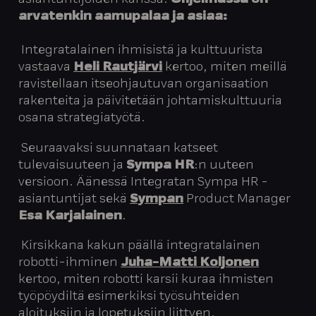
arvatenkin aamupalaa ja asiaa:
️ Integratalainen ihmisistä ja kulttuurista
vastaava
Heli Rautjärvi
kertoo, miten meillä
ravistellaan itseohjautuvan organisaation
rakenteita ja päivitetään johtamiskulttuuria
osana strategiatyötä.
️ Seuraavaksi suunnataan katseet
tulevaisuuteen ja
Sympa
HR
:n uuteen
versioon. Äänessä Integratan Sympa HR -
asiantuntijat sekä
Sympan
Product Manager
Esa Karjalainen
.
️ Kirsikkana kakun päällä integratalainen
robotti-ihminen
Juha-Matti Koljonen
kertoo, miten robotti karsii kuraa ihmisten
työpöydiltä esimerkiksi työsuhteiden
aloituksiin ja lopetuksiin liittyen.