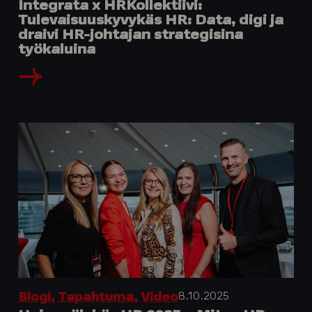
Integrata x HRKollektiivi:
Tulevaisuuskyvykäs HR: Data, digi ja
draivi HR-johtajan strategisina
työkaluina
8.10.2025
Blogi
,
Tapahtuma
,
Video