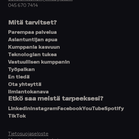
045 670 7414
Mitä tarvitset?
Parempaa palvelua
Asiantuntijan apua
Kumppania kasvuun
Teknologian tukea
Vastuullisen kumppanin
Työpaikan
En tiedä
Ota yhteyttä
Ilmiantokanava
Etkö saa meistä tarpeeksesi?
LinkedIn
Instagram
Facebook
YouTube
Spotify
TikTok
Tietosuojaseloste