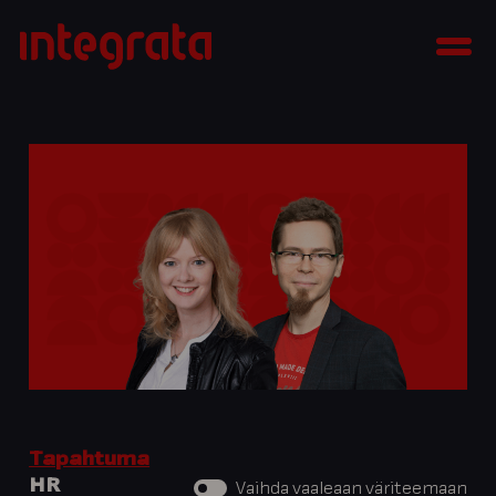
Siirry
Integrata
sisältöön
Men
Tapahtuma
HR
Vaihda vaaleaan väriteemaan