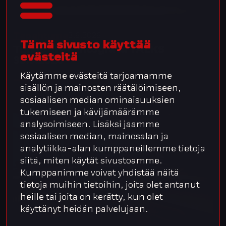
3.6.2026
Tapahtuma
Tämä sivusto käyttää
Tunne äly – Integrata TALKS
evästeitä
30.9.2026
Käytämme evästeitä tarjoamamme
sisällön ja mainosten räätälöimiseen,
sosiaalisen median ominaisuuksien
tukemiseen ja kävijämäärämme
analysoimiseen. Lisäksi jaamme
sosiaalisen median, mainosalan ja
analytiikka-alan kumppaneillemme tietoja
siitä, miten käytät sivustoamme.
Kumppanimme voivat yhdistää näitä
tietoja muihin tietoihin, joita olet antanut
heille tai joita on kerätty, kun olet
käyttänyt heidän palvelujaan.