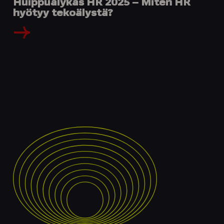
Huippuälykäs HR 2025 – Miten HR
hyötyy tekoälystä?