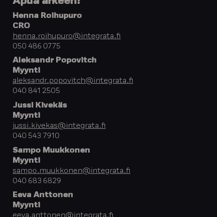
Apua arkeen?
Henna Roihupuro
CRO
henna.roihupuro@integrata.fi
050 486 0775
Aleksandr Popovitch
Myynti
aleksandr.popovitch@integrata.fi
040 841 2505
Jussi Kivekäs
Myynti
jussi.kivekas@integrata.fi
040 543 7910
Sampo Muukkonen
Myynti
sampo.muukkonen@integrata.fi
040 683 6829
Eeva Anttonen
Myynti
eeva.anttonen@integrata.fi