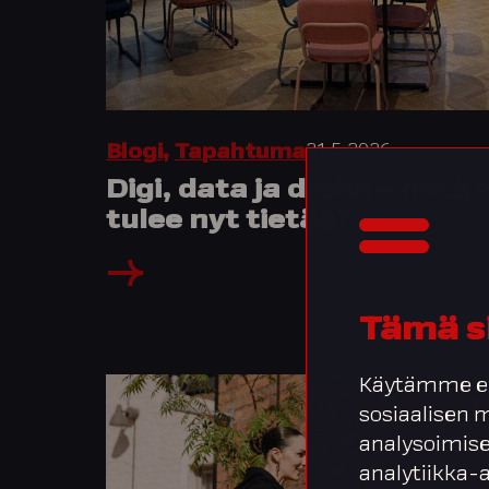
21.5.2026
Blogi
,
Tapahtuma
Digi, data ja draivi – mitä
tulee nyt tietää?
Tämä s
Käytämme ev
sosiaalisen
analysoimise
analytiikka-