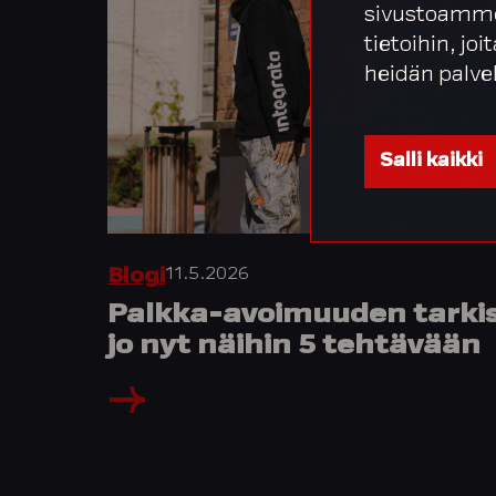
sivustoamme
tietoihin, joi
heidän palve
Salli kaikki
11.5.2026
Blogi
Palkka-avoimuuden tarkist
jo nyt näihin 5 tehtävään