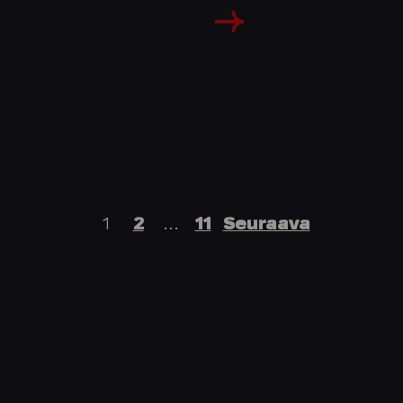
1
2
…
11
Seuraava