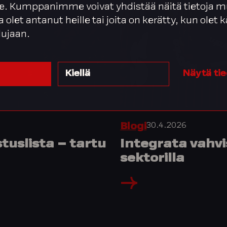
. Kumppanimme voivat yhdistää näitä tietoja m
ta olet antanut heille tai joita on kerätty, kun olet
lujaan.
Kiellä
Näytä ti
30.4.2026
Blogi
uslista – tartu
Integrata vahvi
sektorilla