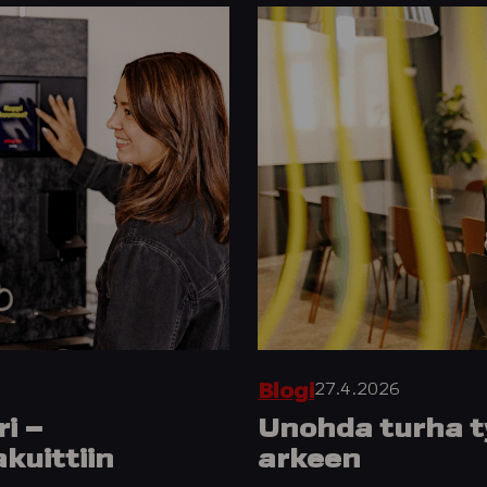
27.4.2026
Blogi
i –
Unohda turha ty
kuittiin
arkeen