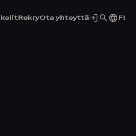
Siirry
FI
kelit
Rekry
Ota yhteyttä
hakusivul