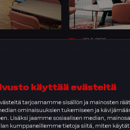
12.5.2026
Blogi
 HR-johtajan
Mistä hyvä asi
ivusto käyttää evästeitä
ästeitä tarjoamamme sisällön ja mainosten räät
 median ominaisuuksien tukemiseen ja kävijäm
en. Lisäksi jaamme sosiaalisen median, mainosa
alan kumppaneillemme tietoja siitä, miten käytät