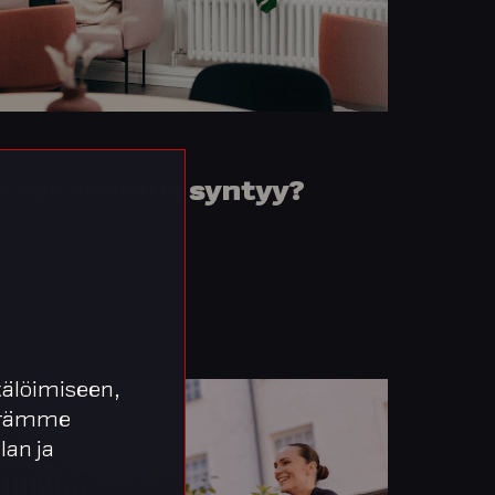
akaskokemus syntyy?
älöimiseen,
äärämme
lan ja