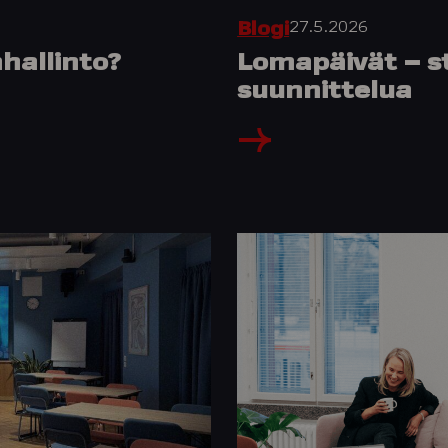
27.5.2026
Blogi
hallinto?
Lomapäivät – st
suunnittelua