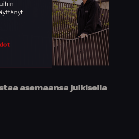
uihin
 käyttänyt
edot
staa asemaansa julkisella