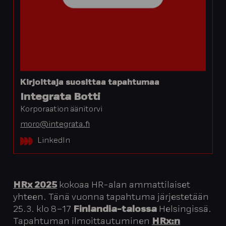
Kirjoittaja suosittaa tapahtumaa
Integrata Botti
Korporaation äänitorvi
moro@integrata.fi
LinkedIn
HRx 202
5
kokoaa HR-alan ammattilaiset
yhteen. Tänä vuonna tapahtuma järjestetään
25.3. klo 8–17
Finlandia-talossa
Helsingissä.
Tapahtuman ilmoittautuminen
HRx:n