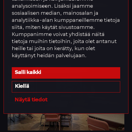
analysoimiseen. Lisäksi jaamme
sosiaalisen median, mainosalan ja
3.6.2026
Tapahtuma
analytiikka-alan kumppaneillemme tietoja
siitä, miten käytät sivustoamme.
Tunne äly – Integrata TALKS
30.9.2026
Kumppanimme voivat yhdistää näitä
tietoja muihin tietoihin, joita olet antanut
heille tai joita on kerätty, kun olet
käyttänyt heidän palvelujaan.
Salli kaikki
Kiellä
Näytä tiedot