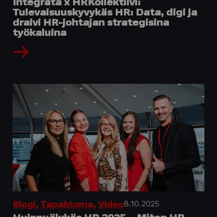
Integrata x HRKollektiivi:
Tulevaisuuskyvykäs HR: Data, digi ja
draivi HR-johtajan strategisina
työkaluina
8.10.2025
Blogi
,
Tapahtuma
,
Video