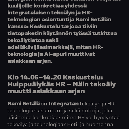
kuulijoille konkretiaa yhdessä
integratalaisen tekoälyn ja HR-
teknologian asiantuntija
Rami Setälän
kanssa: Keskustelu tarjoaa tiiviin
tietopaketin käytännön työssä tutkittua
tekoälytietoa sekä
edelläkävijäesimerkkejä, miten HR-
teknologia ja AI-apuri muuttivat
asiakkaan arjen.
Klo 14.05–14.20
Keskustelu:
Huippuälykäs HR – Näin tekoäly
muutti asiakkaan arjen
Rami Setälä
on
Integratan
tekoälyn ja HR-
teknologian asiantuntija sekä puhuja, joka
käsittelee konkretiaa: miten HR voi hyödyntää
tekoälyä ja teknologiaa? Heti, ja huomenna.