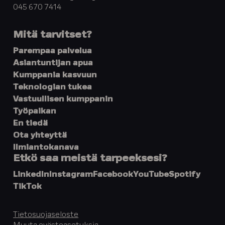
045 670 7414
Mitä tarvitset?
Parempaa palvelua
Asiantuntijan apua
Kumppania kasvuun
Teknologian tukea
Vastuullisen kumppanin
Työpaikan
En tiedä
Ota yhteyttä
Ilmiantokanava
Etkö saa meistä tarpeeksesi?
LinkedIn
Instagram
Facebook
YouTube
Spotify
TikTok
Tietosuojaseloste