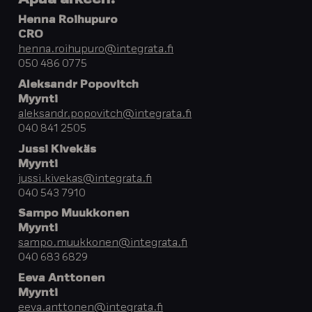
Apua arkeen?
Henna Roihupuro
CRO
henna.roihupuro@integrata.fi
050 486 0775
Aleksandr Popovitch
Myynti
aleksandr.popovitch@integrata.fi
040 841 2505
Jussi Kivekäs
Myynti
jussi.kivekas@integrata.fi
040 543 7910
Sampo Muukkonen
Myynti
sampo.muukkonen@integrata.fi
040 683 6829
Eeva Anttonen
Myynti
eeva.anttonen@integrata.fi