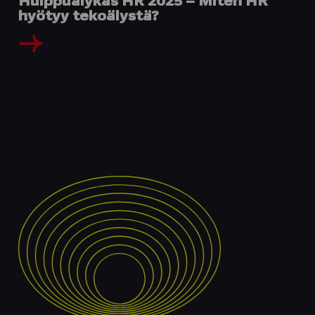
Huippuälykäs HR 2025 – Miten HR
hyötyy tekoälystä?