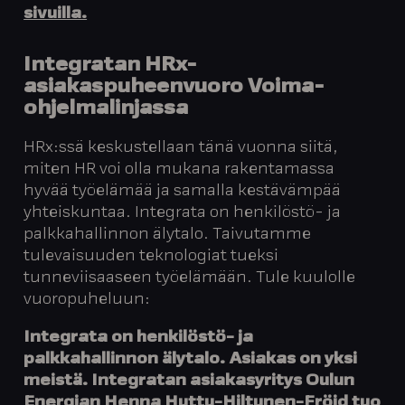
sivuilla.
Integratan HRx-
asiakaspuheenvuoro Voima-
ohjelmalinjassa
HRx:ssä keskustellaan tänä vuonna siitä,
miten HR voi olla mukana rakentamassa
hyvää työelämää ja samalla kestävämpää
yhteiskuntaa. Integrata on henkilöstö- ja
palkkahallinnon älytalo. Taivutamme
tulevaisuuden teknologiat tueksi
tunneviisaaseen työelämään. Tule kuulolle
vuoropuheluun:
Integrata on henkilöstö- ja
palkkahallinnon älytalo. Asiakas on yksi
meistä. Integratan asiakasyritys
Oulun
Energian
Henna Huttu-Hiltunen-Fröjd
tuo