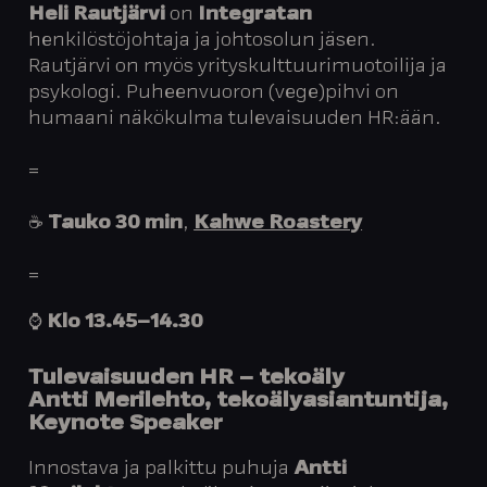
Heli Rautjärvi
on
Integratan
henkilöstöjohtaja ja johtosolun jäsen.
Rautjärvi on myös yrityskulttuurimuotoilija ja
psykologi. Puheenvuoron (vege)pihvi on
humaani näkökulma tulevaisuuden HR:ään.
=
☕️
Tauko 30 min
,
Kahwe Roastery
=
⌚️
Klo
13.45–14.30
Tulevaisuuden HR – tekoäly
Antti Merilehto
, tekoälyasiantuntija,
Keynote Speaker
Innostava ja palkittu puhuja
Antti