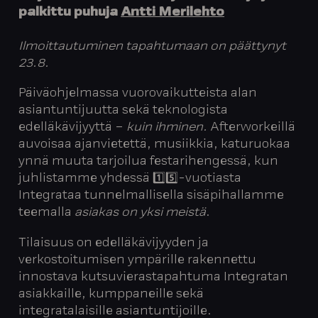
palkittu puhuja
Antti Merilehto
Ilmoittautuminen tapahtumaan on päättynyt
23.8.
Päiväohjelmassa vuorovaikutteista alan
asiantuntijuutta sekä teknologista
edelläkävijyyttä –
kuin ihminen.
Afterworkeillä
auvoisaa ajanvietettä, musiikkia, katuruokaa
ynnä muuta tarjoilua festarihengessä, kun
juhlistamme yhdessä 1️⃣5️⃣-vuotiasta
Integrataa tunnelmallisella sisäpihallamme
teemalla
asiakas on yksi meistä
.
Tilaisuus on edelläkävijyyden ja
verkostoitumisen ympärille rakennettu
innostava kutsuvierastapahtuma Integratan
asiakkaille, kumppaneille sekä
integratalaisille asiantuntijoille.