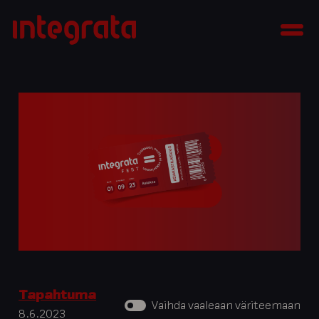
Siirry
Integrata
sisältöön
Men
Tapahtuma
Vaihda vaaleaan väriteemaan
8.6.2023