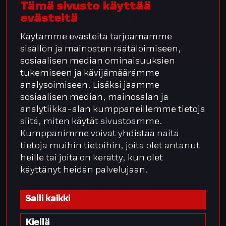
Tämä sivusto käyttää
evästeitä
Käytämme evästeitä tarjoamamme
sisällön ja mainosten räätälöimiseen,
sosiaalisen median ominaisuuksien
tukemiseen ja kävijämäärämme
Aika:
perjantai 1.9.2023
analysoimiseen. Lisäksi jaamme
Paikka:
Integrata, 2. krs + sisäpiha
sosiaalisen median, mainosalan ja
Sijainti:
Kauppakatu 2 C 2, Tampere
analytiikka-alan kumppaneillemme tietoja
Esteetön kulku:
Sisäpiha (Aleksis Kiven katu
siitä, miten käytät sivustoamme.
20)
Kumppanimme voivat yhdistää näitä
Lisätiedot:
Integratan turvallisemman
tietoja muihin tietoihin, joita olet antanut
tilan periaatteet
heille tai joita on kerätty, kun olet
käyttänyt heidän palvelujaan.
Integrata Oy on perustettu 1.9.2008.
Tilaisuuteen osallistujia pyydetään
Salli kaikki
pidättäytymään muistamisista yrityksen
merkkipäivänä
Kiellä