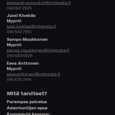
aleksandr.popovitch@integrata.fi
040 841 2505
Jussi Kivekäs
Myynti
jussi.kivekas@integrata.fi
040 543 7910
Sampo Muukkonen
Myynti
sampo.muukkonen@integrata.fi
040 683 6829
Eeva Anttonen
Myynti
eeva.anttonen@integrata.fi
045 670 7414
Mitä tarvitset?
Parempaa palvelua
Asiantuntijan apua
Kumppania kasvuun