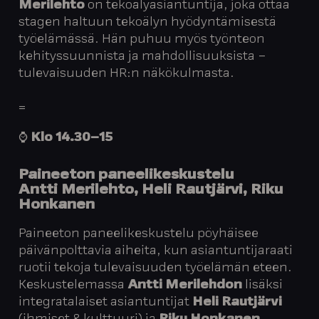
Merilehto
on tekoälyasiantuntija, joka ottaa
stagen haltuun tekoälyn hyödyntämisestä
työelämässä. Hän puhuu myös työnteon
kehityssuunnista ja mahdollisuuksista –
tulevaisuuden HR:n näkökulmasta.
=
⌚️
Klo
14.30–15
Paineeton paneelikeskustelu
Antti Merilehto
, Heli Rautjärvi, Riku
Honkanen
Paineeton paneelikeskustelu pöyhäisee
päivänpolttavia aiheita, kun asiantuntijaraati
ruotii tekoja tulevaisuuden työelämän eteen.
Keskustelemassa
Antti Merilehdon
lisäksi
integratalaiset asiantuntijat
Heli Rautjärvi