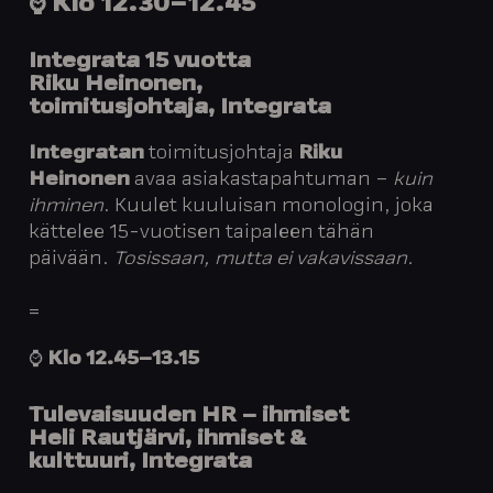
⌚️
Klo
12.30–
12.45
Integrata 15 vuotta
Riku Heinonen,
toimitusjohtaja, Integrata
Integratan
toimitusjohtaja
Riku
Heinonen
avaa asiakastapahtuman –
kuin
ihminen
. Kuulet kuuluisan monologin, joka
kättelee 15-vuotisen taipaleen tähän
päivään.
Tosissaan, mutta ei vakavissaan.
=
⌚️
Klo
12.45–13.
15
Tulevaisuuden HR – ihmiset
Heli Rautjärvi
, ihmiset &
kulttuuri, Integrata