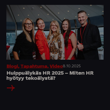
8.10.2025
Blogi
,
Tapahtuma
,
Video
Huippuälykäs HR 2025 – Miten HR
hyötyy tekoälystä?