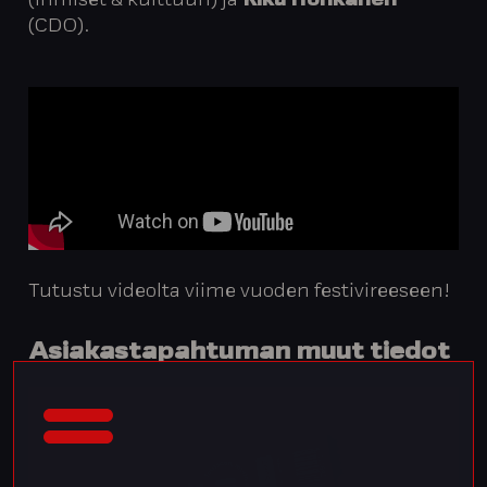
(ihmiset & kulttuuri)
ja
Riku Honkanen
(CDO).
Tutustu videolta viime vuoden festivireeseen!
Asiakastapahtuman muut tiedot