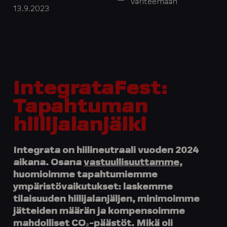
väriteemaan
13.9.2023
IntegrataFest:
Tapahtuman
hiilijalanjälki
Integrata on hiilineutraali vuoden 2024
aikana. Osana
vastuullisuuttamme
,
huomioimme tapahtumiemme
ympäristövaikutukset: laskemme
tilaisuuden hiilijalanjäljen, minimoimme
jätteiden määrän ja kompensoimme
mahdolliset CO₂-päästöt. Mikä oli