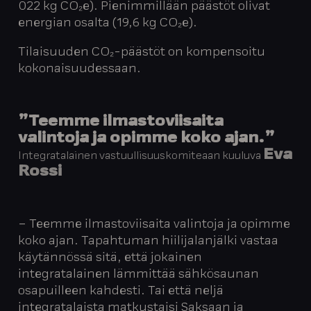
022 kg CO₂e). Pienimmillään päästöt olivat
energian osalta (19,6 kg CO₂e).
Tilaisuuden CO₂-päästöt on kompensoitu
kokonaisuudessaan.
”Teemme ilmastoviisaita
valintoja ja opimme koko ajan.”
Eva
Integratalainen vastuullisuuskomiteaan kuuluva
Rossi
– Teemme ilmastoviisaita valintoja ja opimme
koko ajan. Tapahtuman hiilijalanjälki vastaa
käytännössä sitä, että jokainen
integratalainen lämmittää sähkösaunan
osapuilleen kahdesti. Tai että neljä
integratalaista matkustaisi Saksaan ja