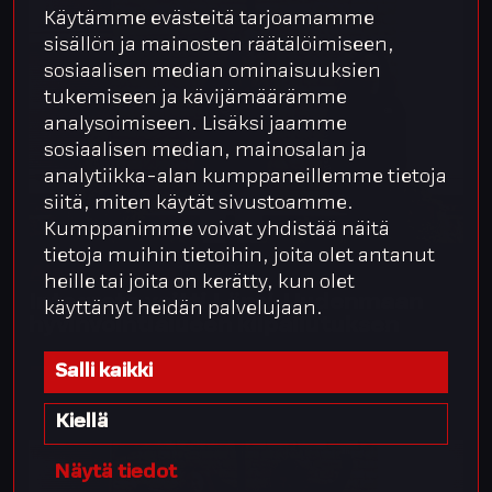
Käytämme evästeitä tarjoamamme
sisällön ja mainosten räätälöimiseen,
sosiaalisen median ominaisuuksien
tukemiseen ja kävijämäärämme
analysoimiseen. Lisäksi jaamme
sosiaalisen median, mainosalan ja
analytiikka-alan kumppaneillemme tietoja
siitä, miten käytät sivustoamme.
Kumppanimme voivat yhdistää näitä
tietoja muihin tietoihin, joita olet antanut
15.4.2026
Ajankohtaista
heille tai joita on kerätty, kun olet
Integrata voitti Länsi-Uudenmaan
käyttänyt heidän palvelujaan.
hyvinvointialueen kilpailutuksen
Salli kaikki
Kiellä
Näytä tiedot