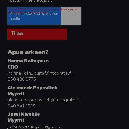
Turvaamme tietojasi
.
Apua arkeen?
Henna Roihupuro
CRO
henna.roihupuro@integrata.fi
050 486 0775
Aleksandr Popovitch
Myynti
aleksandr.popovitch@integrata.fi
040 841 2505
Jussi Kivekäs
Myynti
jussi.kivekas@integrata.fi