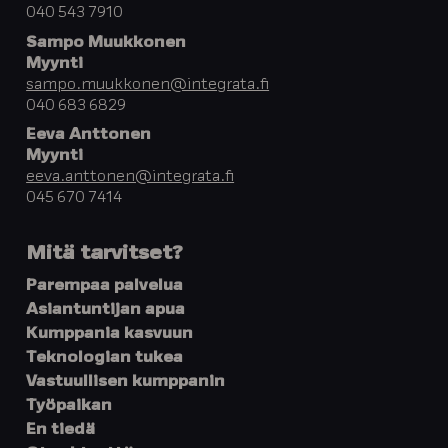
040 543 7910
Sampo Muukkonen
Myynti
sampo.muukkonen@integrata.fi
040 683 6829
Eeva Anttonen
Myynti
eeva.anttonen@integrata.fi
045 670 7414
Mitä tarvitset?
Parempaa palvelua
Asiantuntijan apua
Kumppania kasvuun
Teknologian tukea
Vastuullisen kumppanin
Työpaikan
En tiedä