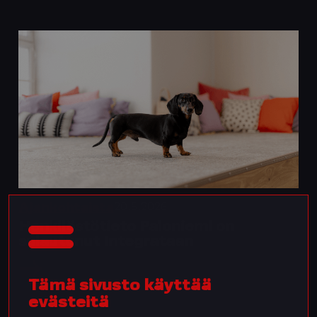
20.5.2026
Ajankohtaista
Henkilöstötieto Paloniemi on
sulautunut Integrataan
Tämä sivusto käyttää
evästeitä