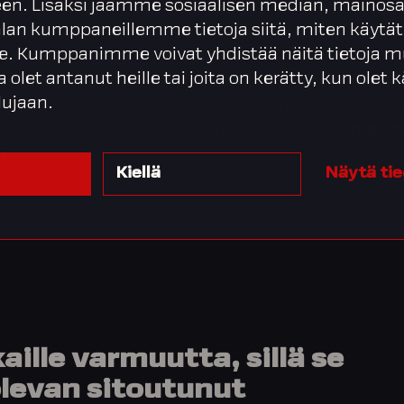
en. Lisäksi jaamme sosiaalisen median, mainosa
2 tuo asiakkaille varmuutta, sillä se osoittaa Int
alan kumppaneillemme tietoja siitä, miten käytät
outunut riskienhallintaan, tietoturvaan ja prosess
. Kumppanimme voivat yhdistää näitä tietoja m
een palkkahallinnon kaltaisissa kriittisissä ja
ta olet antanut heille tai joita on kerätty, kun olet
isissa tehtävissä. Asiakkaat voivat luottaa pal
lujaan.
yteen ja turvallisuuteen, avaa Integratan perustaj
 operatiivisesta liiketoiminnasta vastaava
Veli-Vi
n
.
Kiellä
Näytä ti
ille varmuutta, sillä se
olevan sitoutunut