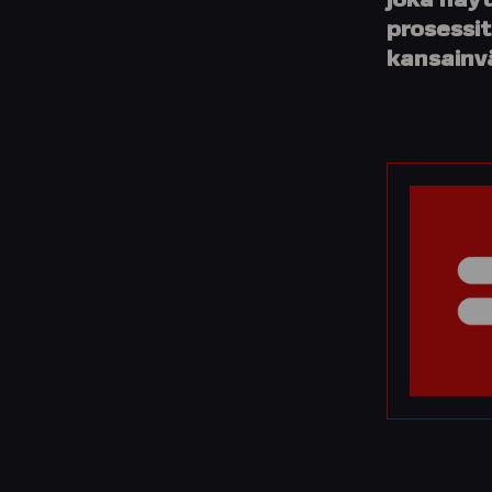
joka näyt
prosessit
kansainv