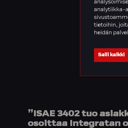
analysoimise
– ISAE 340
analytiikka-
olevan sit
sivustoamme
parantamis
tietoihin, joi
arkaluonte
heidän palve
läpinäkyvy
kuuluva ja
Kasurine
Salli kaikki
”ISAE 3402 tuo asiakka
osoittaa Integratan 