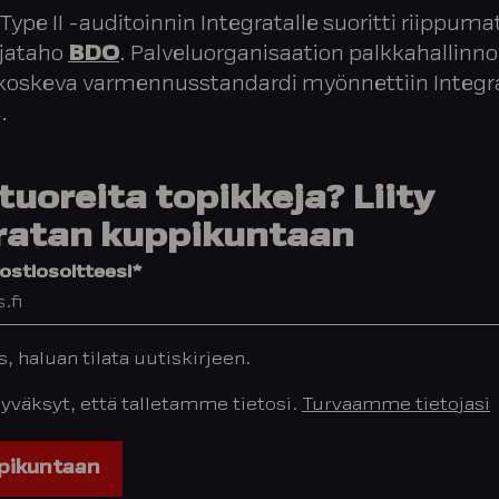
Type II -auditoinnin Integratalle suoritti riippum
ijataho
BDO
. Palveluorganisaation palkkahallinn
 koskeva varmennusstandardi myönnettiin Integra
.
tuoreita topikkeja? Liity
ratan kuppikuntaan
stiosoitteesi
*
os, haluan tilata uutiskirjeen.
hyväksyt, että talletamme tietosi.
Turvaamme tietojasi