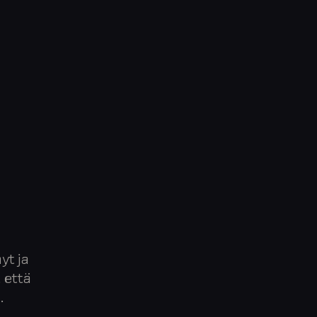
yt ja
 että
.