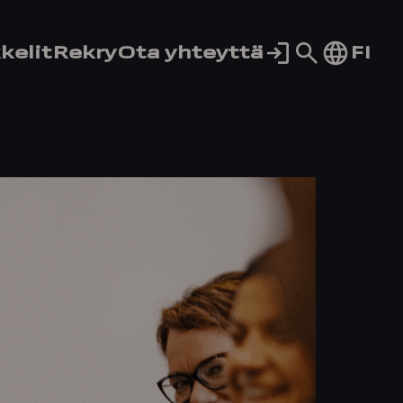
Siirry
FI
kelit
Rekry
Ota yhteyttä
hakusivul