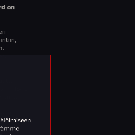
rd on
jen
intiin,
n.
kas
uutta
oitiin ISAE
äytännön
n
asta
älöimiseen,
äärämme