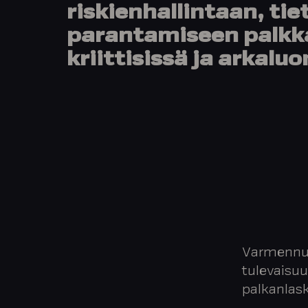
riskienhallintaan, ti
parantamiseen palkka
kriittisissä ja arkalu
Varmennus 
tulevaisuu
palkanlask