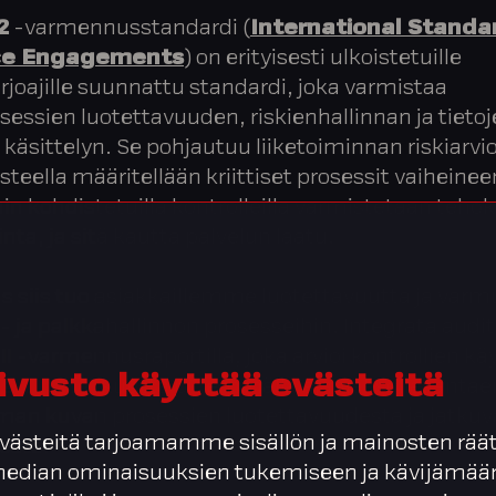
2
-varmennusstandardi (
International Standa
ce Engagements
) on erityisesti ulkoistetuille
rjoajille suunnattu standardi, joka varmistaa
sessien luotettavuuden, riskienhallinnan ja tieto
 käsittelyn. Se pohjautuu liiketoiminnan riskiarvio
steella määritellään kriittiset prosessit vaiheinee
in kohdistetuilla kontrolleilla varmistetaan teho
inta, ja sitä kautta palvelun laatu.
 siis tuo asiakkaillemme luotettavuutta ja varm
- ja palkkahallinnon prosesseihin. Integrata audit
II -varmennusraportilla, joka arvioi kontrollien k
ivusto käyttää evästeitä
a ja tehokkuutta pidemmällä ajanjaksolla, antae
an kuvan prosessien luotettavuudesta ja jatkuv
ästeitä tarjoamamme sisällön ja mainosten räät
esta.
 median ominaisuuksien tukemiseen ja kävijäm