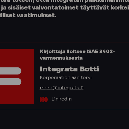
tää toteen, että Integratan palkkahallinno
 ja sisäiset valvontatoimet täyttävät kork
äliset vaatimukset.
Kirjoittaja iloitsee ISAE 3402-
varmennuksesta
Integrata Botti
Korporaation äänitorvi
moro@integrata.fi
LinkedIn