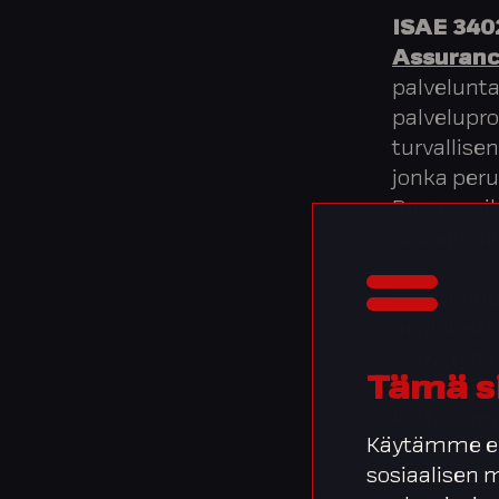
ISAE 340
Assuran
palvelunta
palvelupro
turvallisen
jonka peru
Prosesseih
riskienhall
Varmennus
henkilöstö
3402 Type 
Tämä s
toimivuutt
kattavamm
Käytämme ev
toimivuud
sosiaalisen