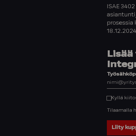
ISAE 3402 
asiantunt
prosessia
18.12.2024
Lisää 
Integ
Työsähköpo
Kyllä kiit
Tilaamalla 