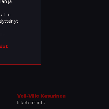
lan ja
egratan
ien
uihin
 käyttänyt
velumme
iin
lle
edot
Veli-Ville Kasurinen
liiketoiminta