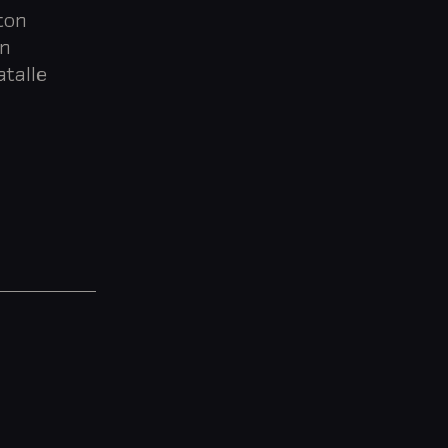
aton
on
talle