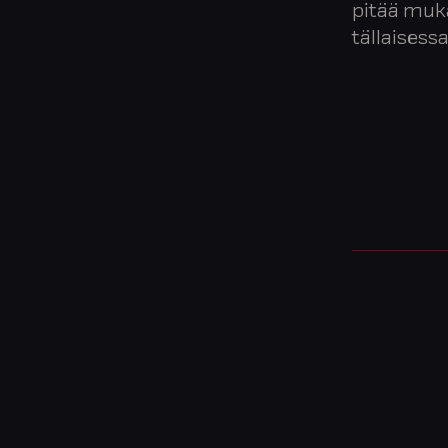
pitää muka
tällaises