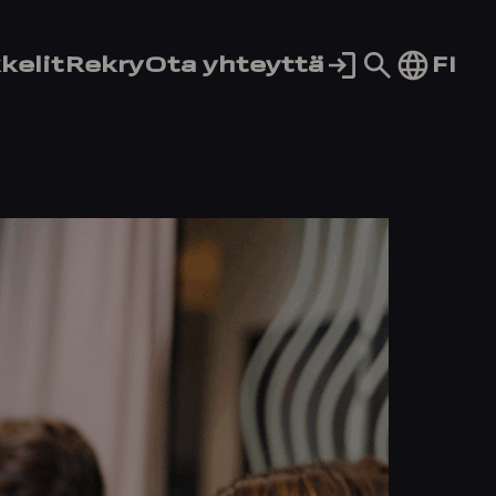
Siirry
FI
kelit
Rekry
Ota yhteyttä
hakusivul