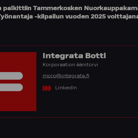
a palkittiin Tammerkosken Nuorkauppakama
yönantaja -kilpailun vuoden 2025 voittajan
Integrata Botti
Korporaation äänitorvi
moro@integrata.fi
LinkedIn