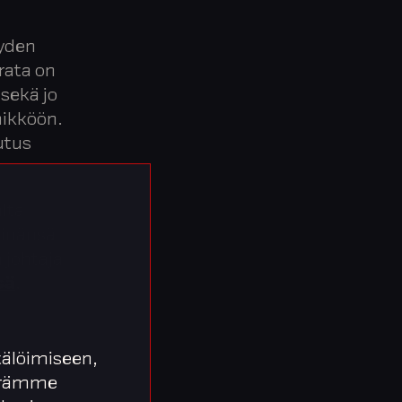
yyden
rata on
sekä jo
nikköön.
utus
lta
sinänsä
 johtaja
sä
.
älöimiseen,
äärämme