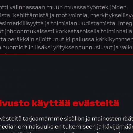
notti valinnassaan muun muassa työntekijöiden
ta, kehittämistä ja motivointia, merkityksellis
esimerkillisyyttä ja toimialan uudistamista. Integ
t johdonmukaisesti korkeatasoisella toiminnalla 
tta peräkkäin sijoittunut kilpailussa kärkikymme
 huomioitiin lisäksi yrityksen tunnusluvut ja vaik
outeen.
hieno kunnianosoitus ja hieno kiitos meidän oma
ltä. Toki olemme asian eteen tehneet töitä, että 
i ollut yllätys, kommentoi Integratan operatiivinen
e Kasurinen
palkintoa tuoreeltaan
Aamulehdes
ivusto käyttää evästeitä
ästeitä tarjoamamme sisällön ja mainosten räät
grata on suoriutunut
 median ominaisuuksien tukemiseen ja kävijäm