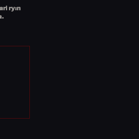
ri ry:n
a.