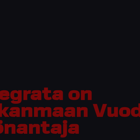
tegrata on
rkanmaan Vuo
önantaja