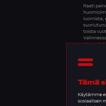
Raati pai
huomioimis
luomista, 
suoriutunu
toista vuo
Valinnassa
alueen tal
– Tämä on 
henkilöstö
palkinto e
Veli-Vill
Tämä s
Käytämme ev
”Inte
sosiaalisen