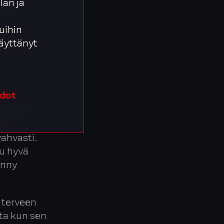
la
lan ja
uihin
 käyttänyt
edot
2025)
la
vahvasti.
u hyvä
ynny
.
 terveen
ta kun sen