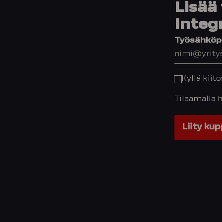
Lisää 
Integ
Työsähköpo
Kyllä kiit
Tilaamalla 