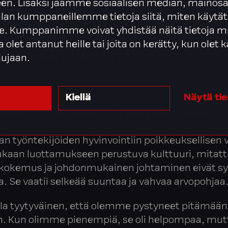
nmukaisesti korkeatasoisel
en. Lisäksi jaamme sosiaalisen median, mainosa
alan kumppaneillemme tietoja siitä, miten käytät
nnalla sekä jo toista vuotta
. Kumppanimme voivat yhdistää näitä tietoja m
äin sijoittunut kilpailussa
ta olet antanut heille tai joita on kerätty, kun olet
kymmenikköön.”
lujaan.
Kiellä
Näytä ti
alaisten työntekijätyytyväisyyden tulos
53
(
arilla mitattuna on erinomaista tasoa. Integratal
n työntekijöiden hyvinvointiin poikkeuksellisen 
kaan luottamukseen perustuva kulttuuri, mitatt
äkokemus ja johdonmukainen johtaminen eivät s
. Se vaatii selkeää suuntaa ja vahvaa arvopohjaa
lla tyytyväinen, että olemme pystyneet pitämään
n. Kun olimme pienempiä, se oli helpompaa, mut