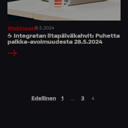
8.5.2024
Webinaari
☕️ Integratan iltapäiväkahvit: Puhetta
palkka-avoimuudesta 28.5.2024
Artikkelien
Edellinen
1
…
3
4
sivutus