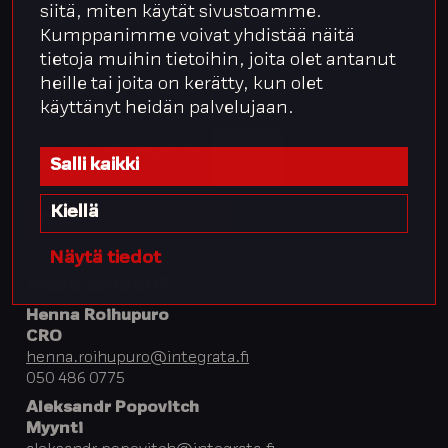
siitä, miten käytät sivustoamme.
Kumppanimme voivat yhdistää näitä
Kyllä kiitos, haluan tilata kirjeen.
*
tietoja muihin tietoihin, joita olet antanut
Tilaamalla hyväksyt, että talletamme tietosi.
heille tai joita on kerätty, kun olet
Turvaamme tietojasi
.
käyttänyt heidän palvelujaan.
Salli kaikki
Kiellä
Näytä tiedot
Apua arkeen?
Henna Roihupuro
CRO
henna.roihupuro@integrata.fi
050 486 0775
Aleksandr Popovitch
Myynti