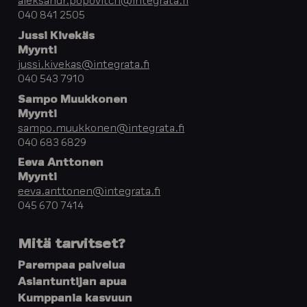
aleksandr.popovitch@integrata.fi
040 841 2505
Jussi Kivekäs
Myynti
jussi.kivekas@integrata.fi
040 543 7910
Sampo Muukkonen
Myynti
sampo.muukkonen@integrata.fi
040 683 6829
Eeva Anttonen
Myynti
eeva.anttonen@integrata.fi
045 670 7414
Mitä tarvitset?
Parempaa palvelua
Asiantuntijan apua
Kumppania kasvuun