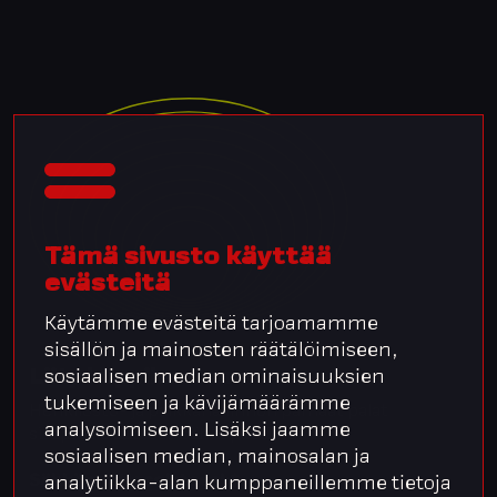
Tämä sivusto käyttää
evästeitä
Käytämme evästeitä tarjoamamme
sisällön ja mainosten räätälöimiseen,
Liity kuppikuntaan
sosiaalisen median ominaisuuksien
tukemiseen ja kävijämäärämme
Henkilöstö- ja palkkahallinnon parhaat palat
analysoimiseen. Lisäksi jaamme
sisäpiirille suoraan sähköpostiin.
sosiaalisen median, mainosalan ja
Sähköpostiosoitteesi:
*
analytiikka-alan kumppaneillemme tietoja