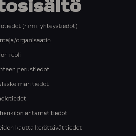
tosisältö
ötiedot (nimi, yhteystiedot)
ntaja/organisaatio
ön rooli
hteen perustiedot
alaskelman tiedot
aolotiedot
henkilön antamat tiedot
eiden kautta kerättävät tiedot