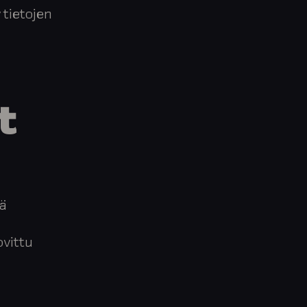
 tietojen
t
tä
ovittu