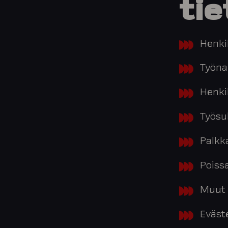
tie
Henkil
Työna
Henkil
Työsu
Palkk
Poiss
Muut 
Eväst