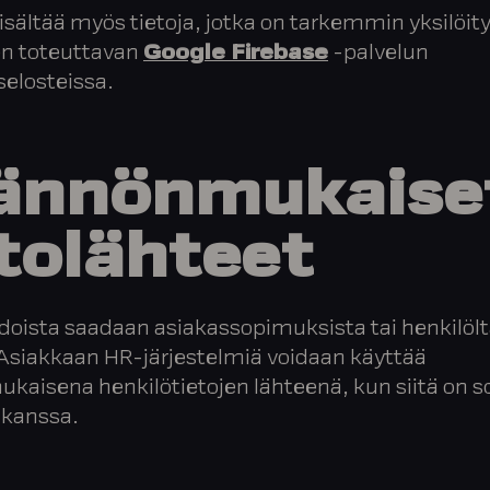
sisältää myös tietoja, jotka on tarkemmin yksilöity
n toteuttavan
Google Firebase
-palvelun
selosteissa.
ännönmukaise
tolähteet
doista saadaan asiakassopimuksista tai henkilöl
 Asiakkaan HR-järjestelmiä voidaan käyttää
aisena henkilötietojen lähteenä, kun siitä on s
 kanssa.