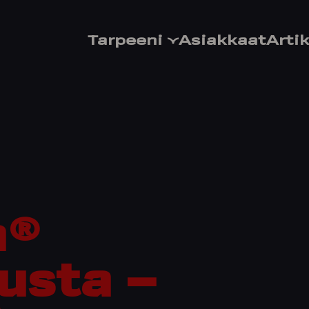
Tarpeeni
Asiakkaat
Artik
a®
usta –