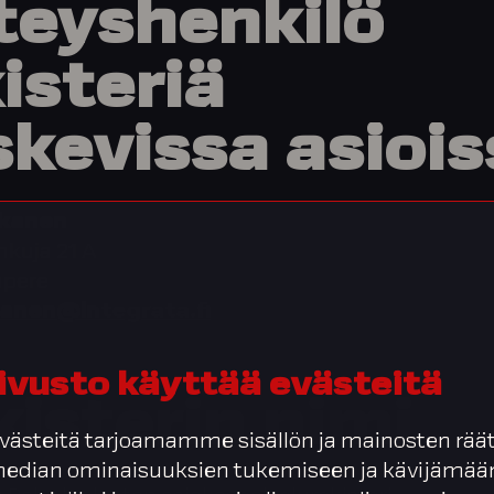
teyshenkilö
isteriä
skevissa
asiois
nkanen
nkuja 21 A
mpere
kanen@integrata.fi
ivusto käyttää evästeitä
isterin
nimi
ästeitä tarjoamamme sisällön ja mainosten räät
 median ominaisuuksien tukemiseen ja kävijäm