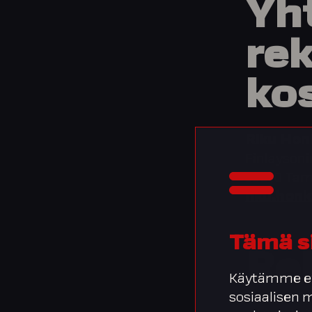
Yh
rek
ko
Riku Ho
Finlaysoni
33210 Ta
riku.hon
Tämä s
Rek
Käytämme ev
sosiaalisen