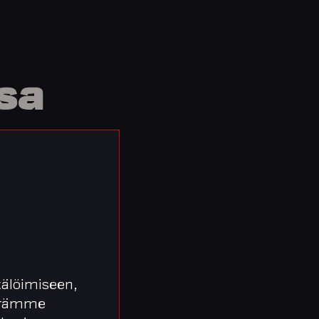
sa
älöimiseen,
äärämme