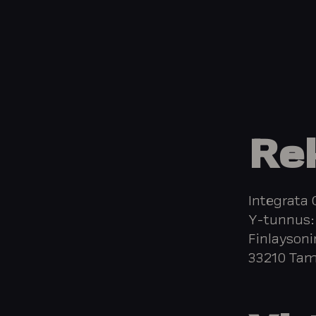
Rek
Integrata 
Y-tunnus:
Finlaysoni
33210 Ta