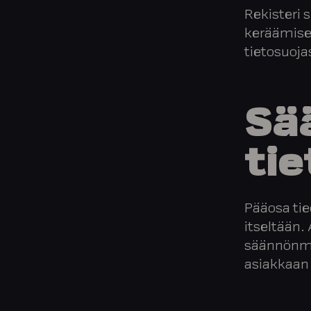
Rekisteri 
keräämise
tietosuoja
Sä
tie
Pääosa tie
itseltään.
säännönmuk
asiakkaan