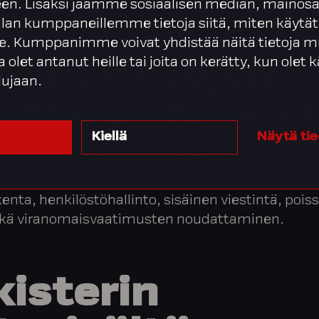
 Palvelualustan asiakaspalvelurekisteri
en. Lisäksi jaamme sosiaalisen median, mainosa
alan kumppaneillemme tietoja siitä, miten käytät
. Kumppanimme voivat yhdistää näitä tietoja m
ta olet antanut heille tai joita on kerätty, kun olet
nkilötietojen
lujaan.
ittelyn
tarkoi
Kiellä
Näytä ti
toja kerätään ja säilytetään HR- ja palkkahallinto
eksi, mukaan lukien käyttäjän tunnistaminen,
enta, henkilöstöhallinto, sisäinen viestintä, pois
sekä viranomaisvaatimusten noudattaminen.
isterin