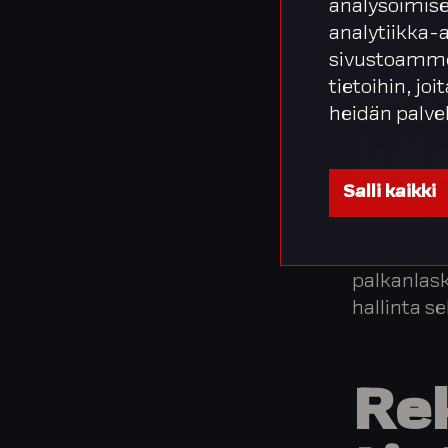
Integrata®
analysoimise
analytiikka-
sivustoamme
tietoihin, joi
He
heidän palve
käs
Salli kaikki
Henkilötie
tuottamis
palkanlask
hallinta 
Rek