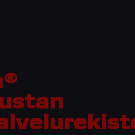
a®
lustan
lvelurekist