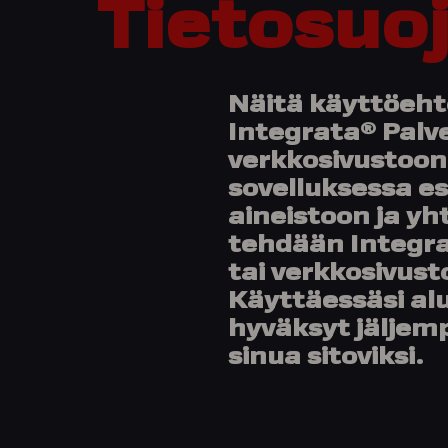
Tietosuo
Näitä käyttöeht
Integrata® Palv
verkkosivustoon 
sovelluksessa e
aineistoon ja yh
tehdään Integra
tai verkkosivust
Käyttäessäsi alu
hyväksyt jäljem
sinua sitoviksi.