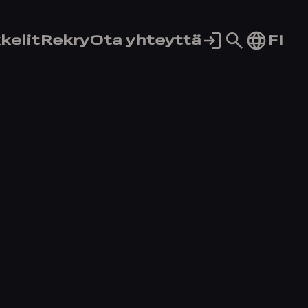
Siirry
FI
kelit
Rekry
Ota yhteyttä
hakusivul