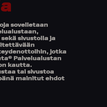
ja
oja sovelletaan
elualustaan,
sekä sivustolla ja
sitettävään
teydenottoihin, jotka
ta® Palvelualustan
on kautta.
staa tai sivustoa
pänä mainitut ehdot