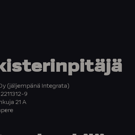
isterinpitäjä
Oy (jäljempänä Integrata)
 2211312-9
nkuja 21 A
mpere