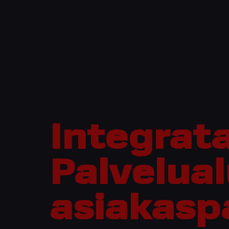
Integrat
Palvelua
asiakaspa