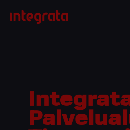
Siirry
sisältöön
Integrata
Integrat
Palvelual