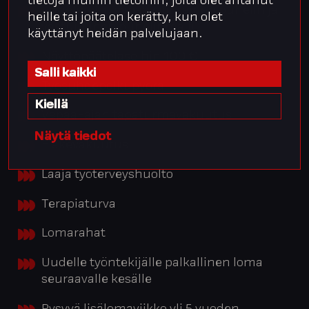
tietoja muihin tietoihin, joita olet antanut
Puhelinetu: vapaavalintainen puhelin ja
heille tai joita on kerätty, kun olet
vastuullinen puhelinmalli
käyttänyt heidän palvelujaan.
Näyttöpäätelaseihin 100 €
Salli kaikki
Työsuhdepolkupyörä
Kiellä
Vapaa-ajan tapaturmavakuutus
Näytä tiedot
Eläkevakuutus
Laaja työterveyshuolto
Terapiaturva
Lomarahat
Uudelle työntekijälle palkallinen loma
seuraavalle kesälle