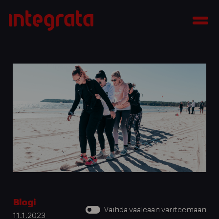
Siirry
Integrata
sisältöön
Men
Blogi
Vaihda vaaleaan väriteemaan
11.1.2023