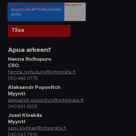
Apua arkeen?
Henna Roihupuro
CRO
henna.roihupuro@integrata.fi
050 486 0775
Aleksandr Popovitch
Myynti
aleksandr.popovitch@integrata.fi
040 841 2505
Jussi Kivekäs
Myynti
jussi.kivekas@integrata.fi
040 543 7910