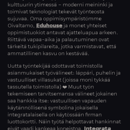
kulttuurin ytimessä – moderni meininki ja
toimivat teknologiat tekevät työnteosta
sujuvaa. Oma oppimisympäristömme
Oivaltamo,
Eduhouse
ja monet yhteiset
oppimistuokiot antavat ajatteluapua arkeen.
Riittävä vapaa-aika ja palautuminen ovat
tärkeitä tukipilareita, jotka varmistavat, että
ammatillinen kasvu on kestävää.
Uutta työntekijää odottavat toimistolla
asianmukaiset työvälineet: läppäri, puhelin ja
vastuulliset villasukat (joissa moni tykkää
tassutella toimistolla) ❤️ Muut työn
tekemiseen tarvitsemansa välineet jokainen
saa hankkia itse: vastuullisen vapauden
käytännöllisenä symbolina jokaisella
integratalaisella on käytössään firman
luottokortti. Näin työtä helpottavat hankinnat
eivät vaadi kankeaa koneistoa.
Integrata