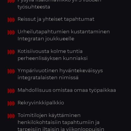
Pysyvä lisälomaviikko yli 5 vuoden
työsuhteesta
Reissut ja yhteiset tapahtumat
Urheilutapahtumien kustantaminen
Integratan joukkueelle
Kotisiivousta kolme tuntia
perheenlisäyksen kunniaksi
Ympärivuotinen hyväntekeväisyys
integratalaisten nimissä
Mahdollisuus omistaa omaa työpaikkaa
Rekryvinkkipalkkio
Toimitilojen käyttäminen
henkilökohtaisiin tapahtumiin ja
tarpeisiin iltaisin ja viikonloppuisin