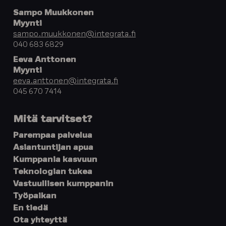
Sampo Muukkonen
Myynti
sampo.muukkonen@integrata.fi
040 683 6829
Eeva Anttonen
Myynti
eeva.anttonen@integrata.fi
045 670 7414
Mitä tarvitset?
Parempaa palvelua
Asiantuntijan apua
Kumppania kasvuun
Teknologian tukea
Vastuullisen kumppanin
Työpaikan
En tiedä
Ota yhteyttä