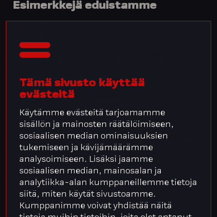
Esimerkkejä eduistamme
Liikuntaa ja vapaaehtoistyötä työajalla 2
h/kk
Liikunta- ja kulttuurietu (
Epassi
)
Lounasetu (
Epassi
)
Tämä sivusto käyttää
evästeitä
Työmatkaetu (
Epassi
)
Käytämme evästeitä tarjoamamme
Työsuhdepolkupyörä
sisällön ja mainosten räätälöimiseen,
sosiaalisen median ominaisuuksien
Säännöllinen vapaaehtoinen kuntotesti
tukemiseen ja kävijämäärämme
analysoimiseen. Lisäksi jaamme
Välipalat toimistoilla
sosiaalisen median, mainosalan ja
analytiikka-alan kumppaneillemme tietoja
Luottokortti
siitä, miten käytät sivustoamme.
Nykyaikaiset työvälineet
Kumppanimme voivat yhdistää näitä