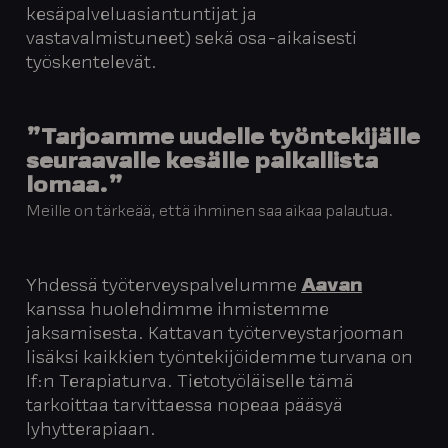
kesäpalveluasiantuntijat ja
vastavalmistuneet) sekä osa-aikaisesti
työskentelevät.
”Tarjoamme uudelle työntekijälle
seuraavalle kesälle palkallista
lomaa.”
Meille on tärkeää, että ihminen saa aikaa palautua.
Yhdessä työterveyspalvelumme
Aavan
kanssa huolehdimme ihmistemme
jaksamisesta. Kattavan työterveystarjooman
lisäksi kaikkien työntekijöidemme turvana on
If:n Terapiaturva. Tietotyöläiselle tämä
tarkoittaa tarvittaessa nopeaa pääsyä
lyhytterapiaan.