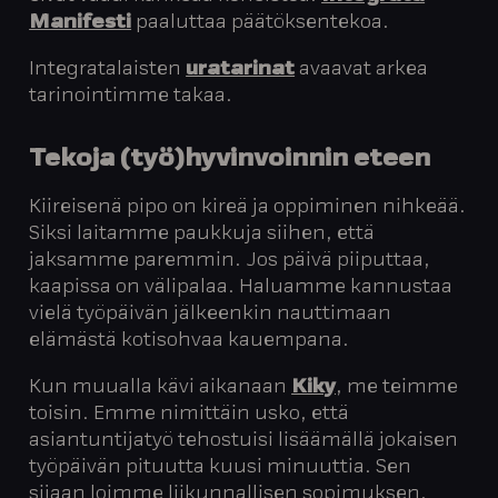
Manifesti
paaluttaa päätöksentekoa.
Integratalaisten
uratarinat
avaavat arkea
tarinointimme takaa.
Tekoja (työ)hyvinvoinnin eteen
Kiireisenä pipo on kireä ja oppiminen nihkeää.
Siksi laitamme paukkuja siihen, että
jaksamme paremmin. Jos päivä piiputtaa,
kaapissa on välipalaa. Haluamme kannustaa
vielä työpäivän jälkeenkin nauttimaan
elämästä kotisohvaa kauempana.
Kun muualla kävi aikanaan
Kiky
, me teimme
toisin. Emme nimittäin usko, että
asiantuntijatyö tehostuisi lisäämällä jokaisen
työpäivän pituutta kuusi minuuttia. Sen
sijaan loimme liikunnallisen sopimuksen,