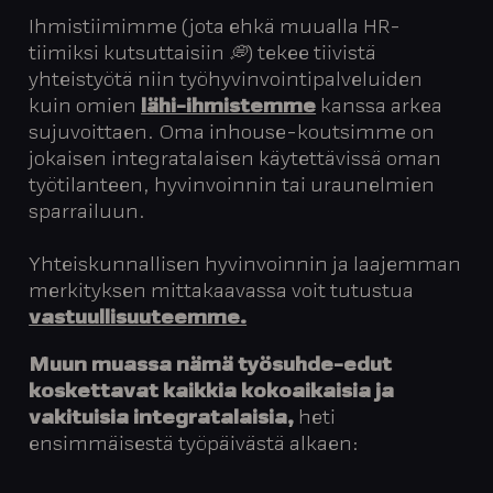
Ihmistiimimme (jota ehkä muualla HR-
tiimiksi kutsuttaisiin
💭
) tekee tiivistä
yhteistyötä niin työhyvinvointipalveluiden
kuin omien
lähi-ihmistemme
kanssa arkea
sujuvoittaen. Oma inhouse-koutsimme on
jokaisen integratalaisen käytettävissä oman
työtilanteen, hyvinvoinnin tai uraunelmien
sparrailuun.
Yhteiskunnallisen hyvinvoinnin ja laajemman
merkityksen mittakaavassa voit tutustua
vastuullisuuteemme.
Muun muassa nämä työsuhde-edut
koskettavat kaikkia kokoaikaisia ja
vakituisia integratalaisia,
heti
ensimmäisestä työpäivästä alkaen: