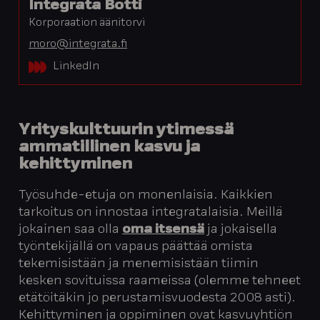
Integrata Botti
Korporaation äänitorvi
moro@integrata.fi
LinkedIn
Yrityskulttuurin ytimessä
ammatillinen kasvu ja
kehittyminen
Työsuhde-etuja on monenlaisia. Kaikkien
tarkoitus on innostaa integratalaisia. Meillä
jokainen saa olla
oma itsensä
ja jokaisella
työntekijällä on vapaus päättää omista
tekemisistään ja menemisistään tiimin
kesken sovituissa raameissa (olemme tehneet
etätöitäkin jo perustamisvuodesta 2008 asti).
Kehittyminen ja oppiminen ovat kasvuyhtiön