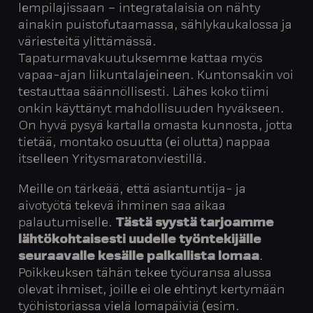
lempilajissaan – integratalaisia on nähty
ainakin puistofutaamassa, sählykaukalossa ja
väriesteitä ylittämässä.
Tapaturmavakuutuksemme kattaa myös
vapaa-ajan liikuntalajeineen. Kuntonsakin voi
testauttaa säännöllisesti. Lähes koko tiimi
onkin käyttänyt mahdollisuuden hyväkseen.
On hyvä pysyä kartalla omasta kunnosta, jotta
tietää, montako osuutta (ei olutta) nappaa
itselleen Yritysmaratonviestillä.
Meille on tärkeää, että asiantuntija- ja
aivotyötä tekevä ihminen saa aikaa
palautumiselle.
Tästä syystä tarjoamme
lähtökohtaisesti uudelle työntekijälle
seuraavalle kesälle palkallista lomaa
.
Poikkeuksen tähän tekee työuransa alussa
olevat ihmiset, joille ei ole ehtinyt kertymään
työhistoriassa vielä lomapäiviä (esim.