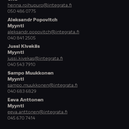
henna.roihupuro@integrata.fi
050 486 0775
Aleksandr Popovitch
Myynti
aleksandr.popovitch@integrata.fi
040 841 2505
Jussi Kivekäs
Myynti
jussi.kivekas@integrata.fi
040 543 7910
Sampo Muukkonen
Myynti
sampo.muukkonen@integrata.fi
040 683 6829
Eeva Anttonen
Myynti
eeva.anttonen@integrata.fi
045 670 7414