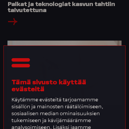
Palkat ja teknologiat kasvun tahtiin
taivutettuna
Tämä sivusto käyttää
evästeitä
Käytämme evästeitä tarjoamamme
sisällön ja mainosten räätälöimiseen,
Raute
sosiaalisen median ominaisuuksien
Neptonilla työaika toimivaksi
tukemiseen ja kävijämäärämme
analysoimiseen. Lisäksi jaamme