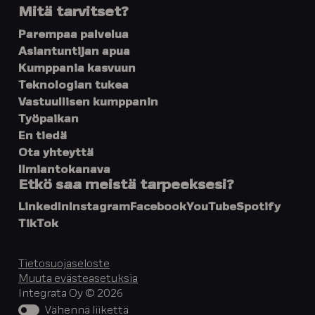
Mitä tarvitset?
Parempaa palvelua
Asiantuntijan apua
Kumppania kasvuun
Teknologian tukea
Vastuullisen kumppanin
Työpaikan
En tiedä
Ota yhteyttä
Ilmiantokanava
Etkö saa meistä tarpeeksesi?
LinkedIn
Instagram
Facebook
YouTube
Spotify
TikTok
Tietosuojaseloste
Muuta evästeasetuksia
Integrata Oy © 2026
Vähennä liikettä