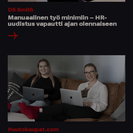
DS Smith
Manuaalinen työ minimiin – HR-
uudistus vapautti ajan olennaiseen
Huutokaupat.com