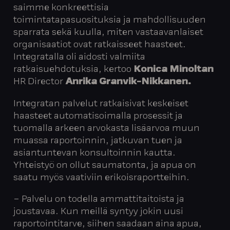
saimme konkreettisia
toimintatapasuosituksia ja mahdollisuuden
sparrata sekä kuulla, miten vastaavanlaiset
organisaatiot ovat ratkaisseet haasteet.
Integratalla oli aidosti valmiita
ratkaisuehdotuksia, kertoo
Konica Minoltan
HR Director
Anrika Granvik-Nikkanen.
Integratan palvelut ratkaisivat keskeiset
haasteet automatisoimalla prosessit ja
tuomalla arkeen arvokasta lisäarvoa muun
muassa raportoinnin, jatkuvan tuen ja
asiantuntevan konsultoinnin kautta.
Yhteistyö on ollut saumatonta, ja apua on
saatu myös vaativiin erikoisraportteihin.
– Palvelu on todella ammattitaitoista ja
joustavaa. Kun meillä syntyy jokin uusi
raportointitarve, siihen saadaan aina apua,