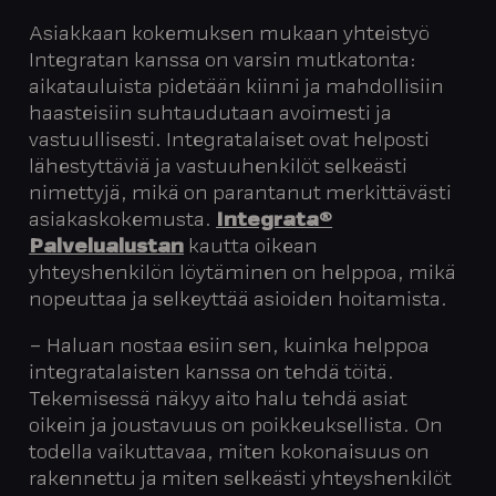
Asiakkaan kokemuksen mukaan yhteistyö
Integratan kanssa on varsin mutkatonta:
aikatauluista pidetään kiinni ja mahdollisiin
haasteisiin suhtaudutaan avoimesti ja
vastuullisesti. Integratalaiset ovat helposti
lähestyttäviä ja vastuuhenkilöt selkeästi
nimettyjä, mikä on parantanut merkittävästi
asiakaskokemusta.
Integrata®
Palvelualustan
kautta oikean
yhteyshenkilön löytäminen on helppoa, mikä
nopeuttaa ja selkeyttää asioiden hoitamista.
– Haluan nostaa esiin sen, kuinka helppoa
integratalaisten kanssa on tehdä töitä.
Tekemisessä näkyy aito halu tehdä asiat
oikein ja joustavuus on poikkeuksellista. On
todella vaikuttavaa, miten kokonaisuus on
rakennettu ja miten selkeästi yhteyshenkilöt