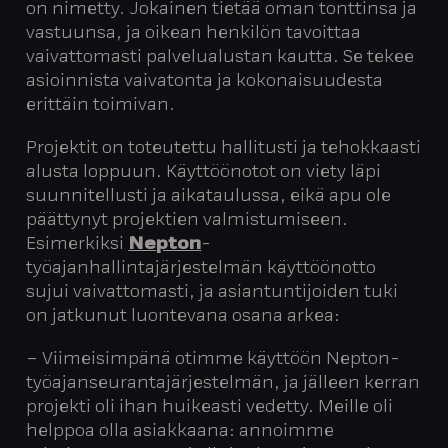
on nimetty. Jokainen tietää oman tonttinsa ja
vastuunsa, ja oikean henkilön tavoittaa
vaivattomasti palvelualustan kautta. Se tekee
asioinnista vaivatonta ja kokonaisuudesta
erittäin toimivan.
Projektit on toteutettu hallitusti ja tehokkaasti
alusta loppuun. Käyttöönotot on viety läpi
suunnitellusti ja aikataulussa, eikä apu ole
päättynyt projektien valmistumiseen.
Esimerkiksi
Nepton
-
työajanhallintajärjestelmän käyttöönotto
sujui vaivattomasti, ja asiantuntijoiden tuki
on jatkunut luontevana osana arkea:
– Viimeisimpänä otimme käyttöön Nepton-
työajanseurantajärjestelmän, ja jälleen kerran
projekti oli ihan huikeasti vedetty. Meille oli
helppoa olla asiakkaana: annoimme