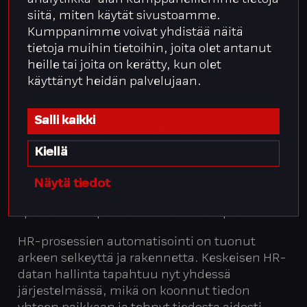
saatavilla ja ajantasainen.
siitä, miten käytät sivustoamme.
– Kaikki henkilöstöhistoria on nyt yhdessä
Kumppanimme voivat yhdistää näitä
järjestelmässä, mitä meillä ei aiemmin ollut.
tietoja muihin tietoihin, joita olet antanut
Siitä on tullut konkreettinen työkalu sekä
heille tai joita on kerätty, kun olet
esihenkilöille että johdolle: riippumatta siitä,
käyttänyt heidän palvelujaan.
onko kyse sairauspoissaolosta,
palkkamuutoksesta tai muusta
Salli kaikki
työsuhdemuutoksesta, tieto löytyy yhdestä
paikasta. Raportointi on meille yksi
Kiellä
suurimmista hyödyistä – rakennettiin
yhdessä perusraportit, ja lisäksi saamme
Näytä tiedot
tukea myös tarpeen mukaan uusiin
spesifeihin raportteihin. Se on iso apu.
HR-prosessien automatisointi on tuonut
arkeen selkeyttä ja rakennetta. Keskeisen HR-
datan hallinta tapahtuu nyt yhdessä
järjestelmässä, mikä on koonnut tiedon