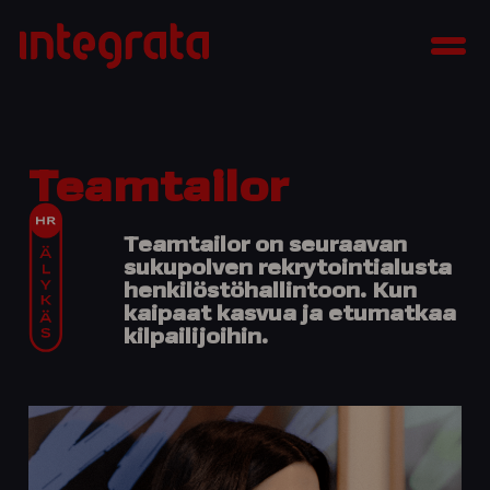
Siirry
Integrata
sisältöön
Men
Teamtailor
Teamtailor on seuraavan
sukupolven rekrytointialusta
henkilöstöhallintoon. Kun
kaipaat kasvua ja etumatkaa
kilpailijoihin.