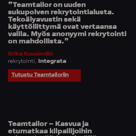
”Teamtailor on uuden
sukupolven rekrytointialusta.
Tekoälyavustin sekä
käyttöliittymä ovat vertaansa
vailla. Myös anonyymi rekrytointi
on mahdollista.”
Erika Kuusimäki
rekrytointi,
Integrata
Tutustu Teamtailoriin
Teamtailor – Kasvua ja
etumatkaa kilpailijoihin