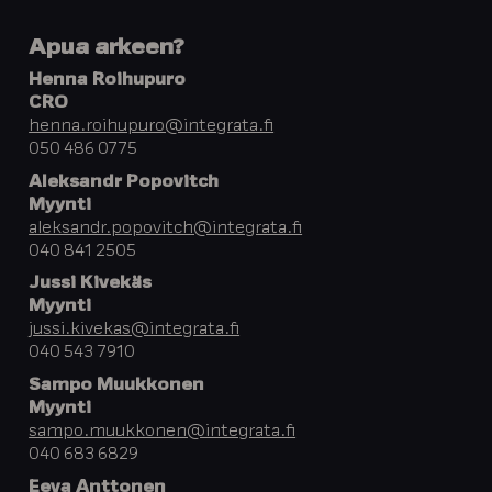
Apua arkeen?
Henna Roihupuro
CRO
henna.roihupuro@integrata.fi
050 486 0775
Aleksandr Popovitch
Myynti
aleksandr.popovitch@integrata.fi
040 841 2505
Jussi Kivekäs
Myynti
jussi.kivekas@integrata.fi
040 543 7910
Sampo Muukkonen
Myynti
sampo.muukkonen@integrata.fi
040 683 6829
Eeva Anttonen