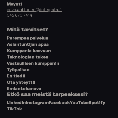
Myynti
eeva.anttonen@integrata.fi
045 670 7414
Mitä tarvitset?
Parempaa palvelua
Asiantuntijan apua
Kumppania kasvuun
Teknologian tukea
Vastuullisen kumppanin
Työpaikan
En tiedä
Ota yhteyttä
Ilmiantokanava
Etkö saa meistä tarpeeksesi?
LinkedIn
Instagram
Facebook
YouTube
Spotify
TikTok