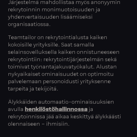
Järjestelmä mahdollistaa myös anonyymin
rekrytoinnin monimuotoisuuden ja
yhdenvertaisuuden lisäämiseksi
organisaatiossa.
Teamtailor on rekrytointialusta kaiken
kokoisille yrityksille. Saat samalla
selainsovelluksella kaiken onnistuneeseen
rekrytointiin: rekrytointijärjestelmän sekä
toimivat työnantajakuvatyökalut. Alustan
nykyaikaiset ominaisuudet on optimoitu
palvelemaan personoidusti yrityksenne
tarpeita ja tekijöitä.
Älykkäiden automaatio-ominaisuuksien
avulla
henkilöstöhallinnossa
ja
rekrytoinnissa jää aikaa keskittyä älykkäästi
olennaiseen – ihmisiin.