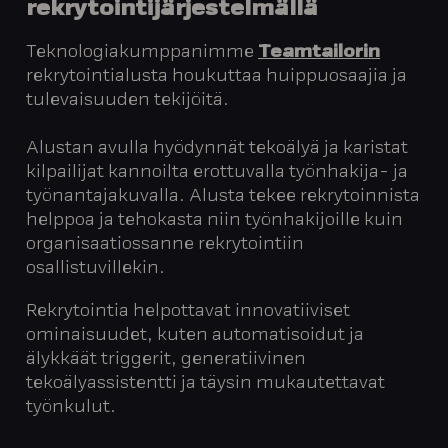
rekrytointijärjestelmällä
Teknologiakumppanimme
Teamtailorin
rekrytointialusta
houkuttaa
huippuosaajia ja
tulevaisuuden tekijöitä.
Alustan avulla hyödynnät tekoälyä ja karistat
kilpailijat kannoilta erottuvalla työnhakija- ja
työnantajakuvalla. Alusta tekee rekrytoinnista
helppoa ja tehokasta niin työnhakijoille kuin
organisaatiossanne rekrytointiin
osallistuvillekin.
Rekrytointia helpottavat innovatiiviset
ominaisuudet, kuten automatisoidut ja
älykkäät triggerit, generatiivinen
tekoälyassistentti ja täysin mukautettavat
työnkulut.