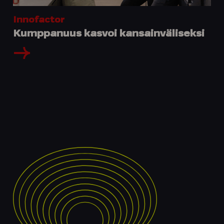
Innofactor
Kumppanuus kasvoi kansainväliseksi