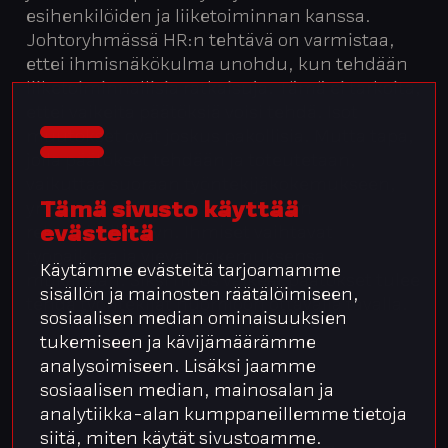
esihenkilöiden ja liiketoiminnan kanssa.
Johtoryhmässä HR:n tehtävä on varmistaa,
ettei ihmisnäkökulma unohdu, kun tehdään
liiketoiminnallisia ratkaisuja. Tämä ei tarkoita,
ettei vaikeita päätöksiä voisi tehdä. Isot
muutokset ovat joskus pakollisia. Mutta tapa,
jolla päätökset tehdään ja toteutetaan,
vaikuttaa suoraan työntekijäkokemukseen,
Tämä sivusto käyttää
yrityksen maineeseen ja tulevaan
evästeitä
rekrytointikykyyn. Ihmiset vaihtavat
työpaikkaa ja vievät kokemuksensa
Käytämme evästeitä tarjoamamme
mukanaan. Siksi myös vaikeat päätökset tulee
sisällön ja mainosten räätälöimiseen,
tehdä työntekijät huomioon ottavalla tavalla.
sosiaalisen median ominaisuuksien
tukemiseen ja kävijämäärämme
analysoimiseen. Lisäksi jaamme
sosiaalisen median, mainosalan ja
analytiikka-alan kumppaneillemme tietoja
siitä, miten käytät sivustoamme.