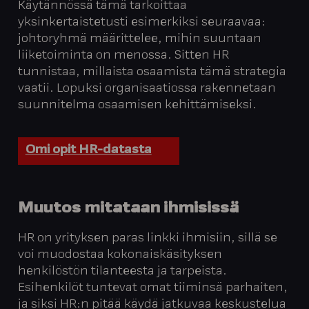
Käytännössä tämä tarkoittaa
yksinkertaistetusti esimerkiksi seuraavaa:
johtoryhmä määrittelee, mihin suuntaan
liiketoiminta on menossa. Sitten HR
tunnistaa, millaista osaamista tämä strategia
vaatii. Lopuksi organisaatiossa rakennetaan
suunnitelma osaamisen kehittämiseksi.
Omi opit HR-datasta
Muutos mitataan ihmisissä
HR on yrityksen paras linkki ihmisiin, sillä se
voi muodostaa kokonaiskäsityksen
henkilöstön tilanteesta ja tarpeista.
Esihenkilöt tuntevat omat tiiminsä parhaiten,
ja siksi HR:n pitää käydä jatkuvaa keskustelua