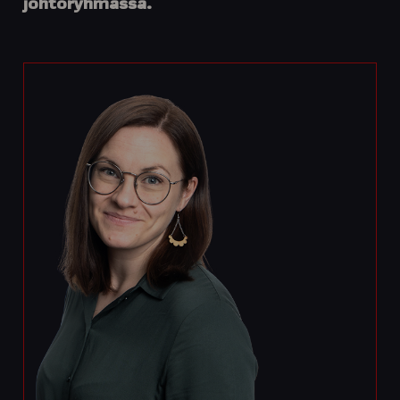
johtoryhmässä.