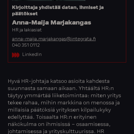
Kirjoittaja yhdistää datan, ihmiset ja
päätökset
Anna-Maija Marjakangas
HR ja lakiasiat
anna-maija.marjakangas@integrata.fi
040 351 0112
LinkedIn
Hyvä HR-johtaja katsoo asioita kahdesta
suunnasta samaan aikaan. Yhtäältä HR:n
täytyy ymmärtää liiketoimintaa: miten yritys
tekee rahaa, mihin markkina on menossa ja
millaisia päätöksiä yrityksen kilpailukyky
edellyttää. Toisaalta HR:n erityinen
näkökulma on ihmisissä – osaamisessa,
johtamisessa ja yrityskulttuurissa. HR