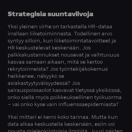
Strategisia suuntaviivoja
Yksi yleinen virhe on tarkastella HR-dataa
irrallaan liiketoiminnasta. Todellinen arvo
syntyy silloin, kun liiketoimintatavoitteet ja
HR keskustelevat keskenään. Jos
palkkakustannukset nousevat ja vaihtuvuus
kasvaa samaan aikaan, mitä se kertoo
rekrytoinneista? Jos työntekijäkokemus
heikkenee, näkyykö se
asiakastyytyväisyydessä? Jos
sairauspoissaolot kasvavat tietyssä yksikössä,
onko siellä myös poikkeuksellinen työkuorma
– vai onko kyse vain influenssaepidemiasta?
Yksi mittari ei kerro koko tarinaa. Mutta kun
data alkaa keskustella keskenään, esiin voi
nousta mielenkiintoisia ilmiöitä. Juuri näiden