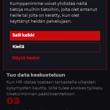
HR johtoryhmässä: 5️⃣ vinkkiä
Kumppanimme voivat yhdistää näitä
vaikuttamiseen
tietoja muihin tietoihin, joita olet antanut
heille tai joita on kerätty, kun olet
käyttänyt heidän palvelujaan.
01
Salli kaikki
Tunnista HR:n merkitys
johtoryhmässä
Kiellä
Liiketoiminnan ajurit, suunta ja kilpailutekijät
ovat HR:n vaikuttamisen perusta.
Näytä tiedot
02
Tuo data keskusteluun
Kun HR-dataa osataan tarkastella oikeiden
kysymysten kautta, siitä tulee arvokas työkalu
liiketoiminnan päätöksentekoon.
03