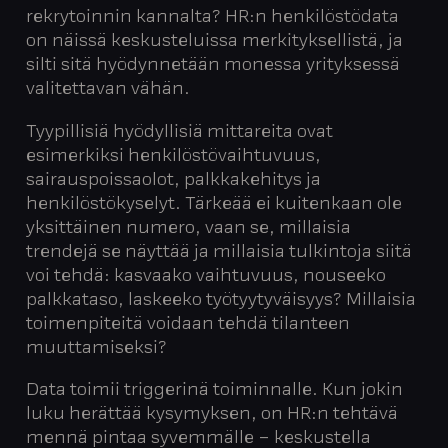
rekrytoinnin kannalta? HR:n henkilöstödata
on näissä keskusteluissa merkityksellistä, ja
silti sitä hyödynnetään monessa yrityksessä
valitettavan vähän.
Tyypillisiä hyödyllisiä mittareita ovat
esimerkiksi henkilöstövaihtuvuus,
sairauspoissaolot, palkkakehitys ja
henkilöstökyselyt. Tärkeää ei kuitenkaan ole
yksittäinen numero, vaan se, millaisia
trendejä se näyttää ja millaisia tulkintoja siitä
voi tehdä: kasvaako vaihtuvuus, nouseeko
palkkataso, laskeeko työtyytyväisyys? Millaisia
toimenpiteitä voidaan tehdä tilanteen
muuttamiseksi?
Data toimii triggerinä toiminnalle. Kun jokin
luku herättää kysymyksen, on HR:n tehtävä
mennä pintaa syvemmälle – keskustella