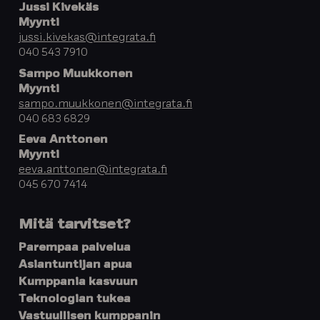
Jussi Kivekäs
Myynti
jussi.kivekas@integrata.fi
040 543 7910
Sampo Muukkonen
Myynti
sampo.muukkonen@integrata.fi
040 683 6829
Eeva Anttonen
Myynti
eeva.anttonen@integrata.fi
045 670 7414
Mitä tarvitset?
Parempaa palvelua
Asiantuntijan apua
Kumppania kasvuun
Teknologian tukea
Vastuullisen kumppanin