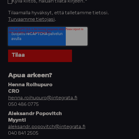
Kyllä kiitos, haluan tilata kirjeen.
*
Tilaamalla hyväksyt, että talletamme tietosi.
Turvaamme tietojasi
.
Apua arkeen?
Henna Roihupuro
CRO
henna.roihupuro@integrata.fi
050 486 0775
Aleksandr Popovitch
Myynti
aleksandr.popovitch@integrata.fi
040 841 2505