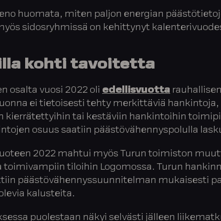
ieno huomata, miten paljon energian päästötieto
myös sidosryhmissä on kehittynyt kalenterivuode
lla kohti tavoitetta
n osalta vuosi 2022 oli
edellisvuotta
rauhallise
onna ei tietoisesti tehty merkittäviä hankintoja,
n kierrätettyihin tai kestäviin hankintoihin toimip
ntojen osuus saatiin päästövähennyspolulla lask
uoteen 2022 mahtui myös Turun toimiston muut
a toimivampiin tiloihin Logomossa. Turun hankin
tiin päästövähennyssuunnitelman mukaisesti pal
levia kalusteita.
essa puolestaan näkyi selvästi jälleen liikemat