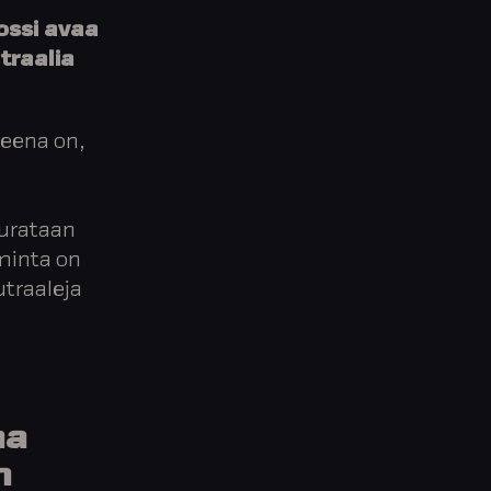
ossi avaa
traalia
teena on,
urataan
iminta on
utraaleja
na
n