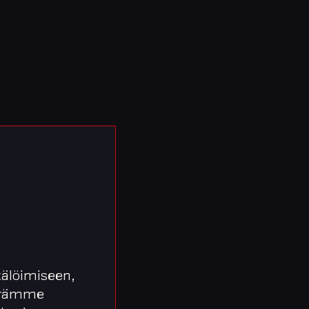
2021
itonnia.
vut
älöimiseen,
äärämme