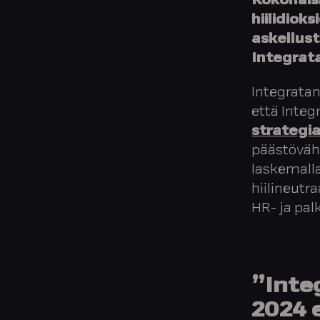
Kokonaish
hiilidiok
askellus
Integrata
Integratan
että Integ
strategi
päästöväh
laskemalla
hiilineut
HR- ja pal
”Inte
2024 