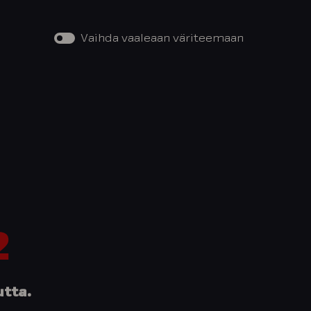
Vaihda vaaleaan väriteemaan
2
utta.