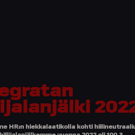
tegratan
lijalanjälki 202
 HR:n hiekkalaatikolla kohti hiilineutraali