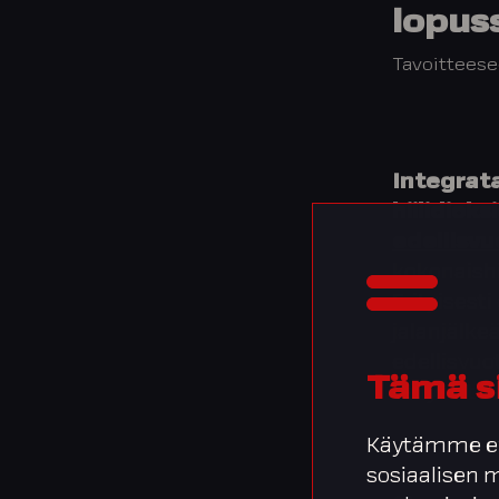
lopus
Tavoitteese
Integrata
hiilidiok
edellisv
kokonaishi
Erityisest
jalanjälk
edellisvuo
Tämä s
säilyivät 
Käytämme ev
sosiaalisen