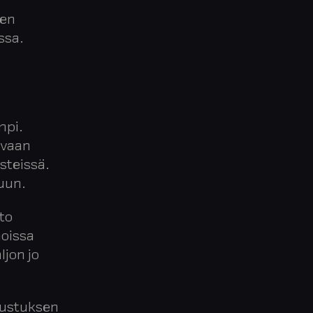
jen
ssa.
mpi.
 vaan
isteissä.
uun.
to
noissa
jon jo
kustuksen