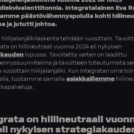
iilijalanjälkemme vuonna 2022 oli 100,3
sidiekvivalenttitonnia. Integratalainen Eva R
tamme päästövähennyspolulla kohti hiilineu
a ja jututti johtoa.
 hiilijalanjälkilaskenta tehdään vuosittain. Tavoit
rata on hiilineutraali vuonna 2024 eli nykyisen
akauden
lopussa.
Tavoitetta varten on laadittu
ennyssuunnitelma ja tavoitteen toteutumista se
 vuosittain hiilijalanjälki. Kun Integratan oma to
raalia, tuotamme samalla
asiakkaillemme
hiiline
kkapalveluja.
grata on hiilineutraali vuon
eli nykyisen strategiakaude