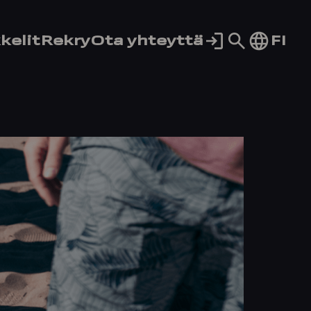
Siirry
FI
kelit
Rekry
Ota yhteyttä
hakusivul