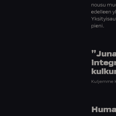
nousu muu
edelleen y
Yksityisau
pieni.
”Juna 
integ
kulku
Kuljemme ki
Humaa