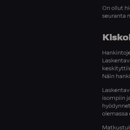
On ollut h
seuranta 
Kiskoi
Hankintoje
Laskentavu
keskityttii
Näin hanki
Laskentav
isompiin j
hyödynnet
olemassa o
Matkustuks