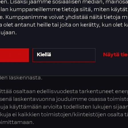
en. Lisäksi jaamme sosiaalisen median, mainosa
ijalanjälkemme vuonna 2022 
alan kumppaneillemme tietoja siitä, miten käytät
hiilidioksidiekvivalenttiton
. Kumppanimme voivat yhdistää näitä tietoja m
 jalanjälkeä energian ja hankintojen osalta.
ta olet antanut heille tai joita on kerätty, kun olet
lujaan.
21 laskentaan verraten myös vuoden 2022
Kiellä
Näytä ti
jälkilaskennassa energia haukkasi edelleen odotetu
suuden, vaikkakin energian osuus laski jonkin v
den laskennasta.
ittää osaltaan edellisvuodesta tarkentuneet ener
enä laskentavuonna jouduimme osassa toimist
uja käyttämään arvioita todellisten lukujen sijaa
kuja ei kaikkien toimistojen/kiinteistöjen osalta tä
toimittamaan.