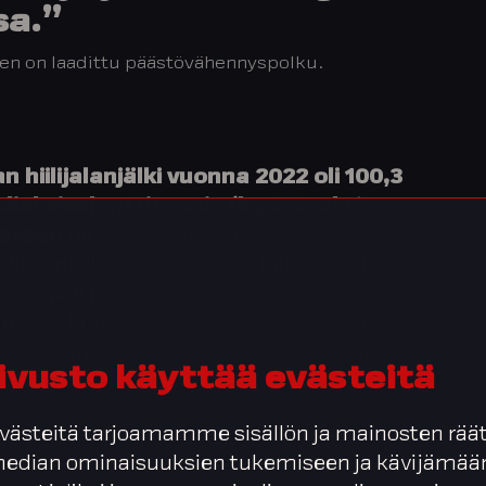
sa.”
en on laadittu päästövähennyspolku.
n hiilijalanjälki vuonna 2022 oli 100,3
sidiekvivalenttitonnia (kg CO₂ ekv
)
.
Laskua
uoteen
tapahtui jonkin verran: vertailuna vuonna 
ilijalanjälkemme oli 150,3
hiilidioksidiekvivalentt
i energian ja hankintojen osalta pienensimme
eämme, kun taas puolestaan matkustus lisääntyi
teen verrattuna jonkin verran. Jätteiden osalta lu
ivusto käyttää evästeitä
tavoitteiden mukaan edellisvuoden tasolla.
ästeitä tarjoamamme sisällön ja mainosten räät
 median ominaisuuksien tukemiseen ja kävijäm