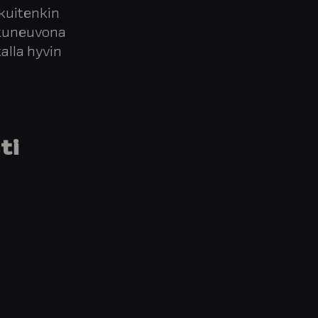
kuitenkin
lkuneuvona
alla hyvin
ti