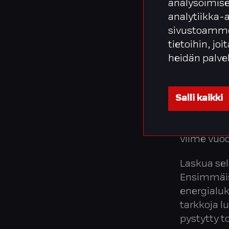
analysoimise
”Hiil
analytiikka-
100,3 
sivustoamme
Pienensimme
tietoihin, joi
heidän palve
Vuoden 20
Salli kaikki
hiilijalan
isoimman o
viime vuo
Laskua sel
Ensimmäis
energialuk
tarkkoja lu
pystytty 