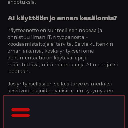
ehdotuksia.
AI käyttöön jo ennen kesälomia?
Käyttöönotto on suhteellisen nopeaa ja
onnistuu ilman IT:n työpanosta –
koodaamistaitoja ei tarvita. Se vie kuitenkin
oman aikansa, koska yrityksen oma
dokumentaatio on käytävä läpi ja
määritettävä, mitä materiaaleja AI:n pohjaksi
ladataan.
Jos yritykselläsi on selkeä tarve esimerkiksi
kesätyöntekijöiden yleisimpien kysymysten
(kuten sairauspoissaolotodistuksen
toimittaminen, poissaolot,
kilometrikorvaukset, pankkitietojen
ilmoittaminen) vastaamisen
automatisointiin, ja ohjeistus näistä on jo