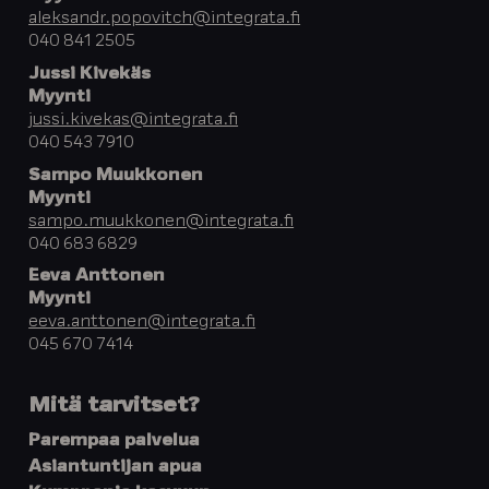
aleksandr.popovitch@integrata.fi
040 841 2505
Jussi Kivekäs
Myynti
jussi.kivekas@integrata.fi
040 543 7910
Sampo Muukkonen
Myynti
sampo.muukkonen@integrata.fi
040 683 6829
Eeva Anttonen
Myynti
eeva.anttonen@integrata.fi
045 670 7414
Mitä tarvitset?
Parempaa palvelua
Asiantuntijan apua