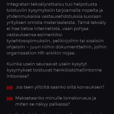
Integratan tekoälyratkaisu tuo helpotusta
toistuviin kysymyksiin tarjoamalla nopeita ja
yhdenmukaisia vastausehdotuksia suoraan
yrityksen omista materiaaleista. Tämä tekoäly
ei hae tietoa internetistä, vaan pohjaa
vastauksensa esimerkiksi
työehtosopimuksiin, pelikirjoihin tai sisäisiin
ohjeisiin – juuri niihin dokumentteihin, joihin
organisaation HR-arkikin nojaa.
Kuinka usein seuraavat usein kysytyt
kysymykset toistuvat henkilöstöhallintonne
inboxissa?
Jos teen ylitöitä saanko siitä korvauksen?
Maksetaanko minulle lomakorvaus ja
miten se näkyy palkassa?