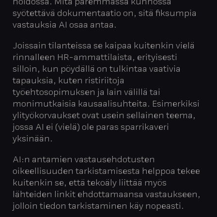
hoidossa. Mitä paremmassa kunnossa
syötettävä dokumentaatio on, sitä fiksumpia
vastauksia AI osaa antaa.
Joissain tilanteissa se kaipaa kuitenkin vielä
rinnalleen HR-ammattilaista, erityisesti
silloin, kun pöydällä on tulkintaa vaativia
tapauksia, kuten ristiriitoja
työehtosopimuksen ja lain välillä tai
monimutkaisia kausaalisuhteita. Esimerkiksi
ylityökorvaukset ovat usein sellainen teema,
jossa AI ei (vielä) ole paras sparrikaveri
yksinään.
AI:n antamien vastausehdotusten
oikeellisuuden tarkistamisesta helppoa tekee
kuitenkin se, että tekoäly liittää myös
lähteiden linkit ehdottamaansa vastaukseen,
jolloin tiedon tarkistaminen käy nopeasti.