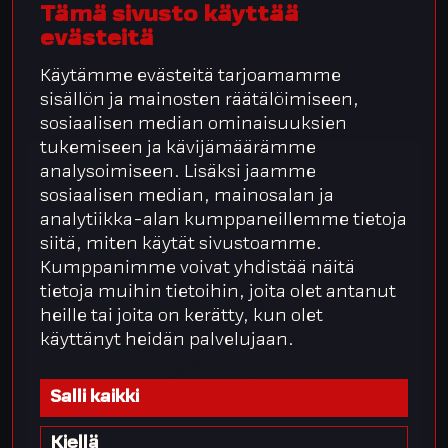
Tämä sivusto käyttää
kunnossa, voi käyttöönoton saada tehtyä jopa
evästeitä
ennen kesää.
Käytämme evästeitä tarjoamamme
Mikäli AI arjen apuna innostaa, varaa alta aika
sisällön ja mainosten räätälöimiseen,
asiantuntijallemme – kerromme lisää
sosiaalisen median ominaisuuksien
ratkaisusta!
tukemiseen ja kävijämäärämme
analysoimiseen. Lisäksi jaamme
sosiaalisen median, mainosalan ja
analytiikka-alan kumppaneillemme tietoja
siitä, miten käytät sivustoamme.
Kumppanimme voivat yhdistää näitä
tietoja muihin tietoihin, joita olet antanut
heille tai joita on kerätty, kun olet
käyttänyt heidän palvelujaan.
Salli kaikki
Kiellä