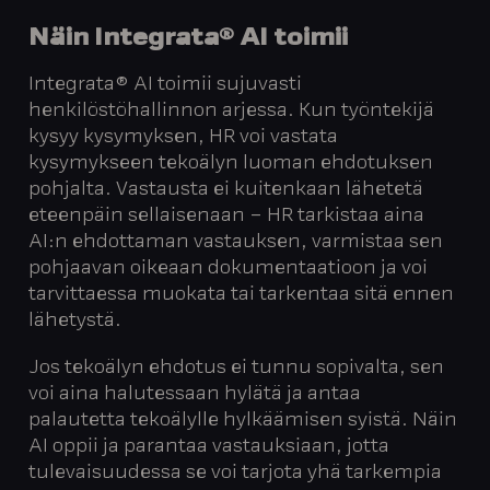
Näin Integrata® AI toimii
Integrata® AI toimii sujuvasti
henkilöstöhallinnon arjessa. Kun työntekijä
kysyy kysymyksen, HR voi vastata
kysymykseen tekoälyn luoman ehdotuksen
pohjalta. Vastausta ei kuitenkaan lähetetä
eteenpäin sellaisenaan – HR tarkistaa aina
AI:n ehdottaman vastauksen, varmistaa sen
pohjaavan oikeaan dokumentaatioon ja voi
tarvittaessa muokata tai tarkentaa sitä ennen
lähetystä.
Jos tekoälyn ehdotus ei tunnu sopivalta, sen
voi aina halutessaan hylätä ja antaa
palautetta tekoälylle hylkäämisen syistä. Näin
AI oppii ja parantaa vastauksiaan, jotta
tulevaisuudessa se voi tarjota yhä tarkempia