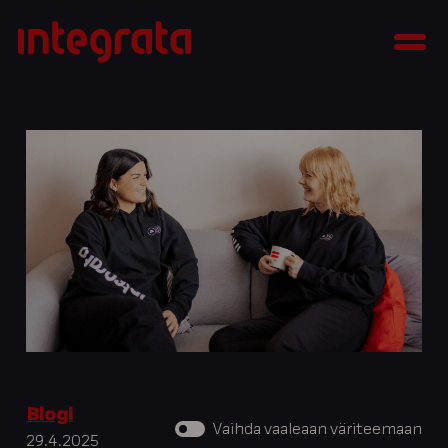
Siirry
Integrata
sisältöön
Men
Blogi
Vaihda vaaleaan väriteemaan
29.4.2025