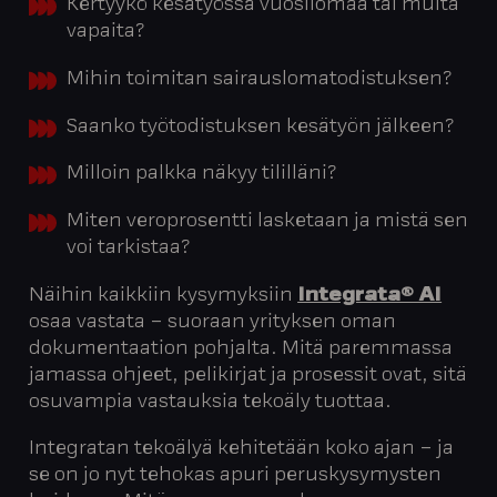
Kertyykö kesätyössä vuosilomaa tai muita
vapaita?
Mihin toimitan sairauslomatodistuksen?
Saanko työtodistuksen kesätyön jälkeen?
Milloin palkka näkyy tililläni?
Miten veroprosentti lasketaan ja mistä sen
voi tarkistaa?
Näihin kaikkiin kysymyksiin
Integrata® AI
osaa vastata – suoraan yrityksen oman
dokumentaation pohjalta. Mitä paremmassa
jamassa ohjeet, pelikirjat ja prosessit ovat, sitä
osuvampia vastauksia tekoäly tuottaa.
Integratan tekoälyä kehitetään koko ajan – ja
se on jo nyt tehokas apuri peruskysymysten