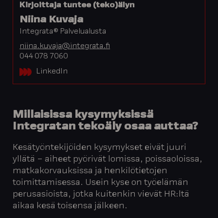
Kirjoittaja tuntee (teko)älyn
Niina Kuvaja
Integrata® Palvelualusta
niina.kuvaja@integrata.fi
044 078 7060
LinkedIn
Millaisissa kysymyksissä
Integratan tekoäly osaa auttaa?
Kesätyöntekijöiden kysymykset eivät juuri
yllätä – aiheet pyörivät lomissa, poissaoloissa,
matkakorvauksissa ja henkilötietojen
toimittamisessa. Usein kyse on työelämän
perusasioista, jotka kuitenkin vievät HR:ltä
aikaa kesä toisensa jälkeen.