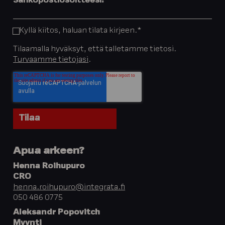
Sähköpostiosoitteesi:
*
Kyllä kiitos, haluan tilata kirjeen.
*
Tilaamalla hyväksyt, että talletamme tietosi.
Turvaamme tietojasi
.
Apua arkeen?
Henna Roihupuro
CRO
henna.roihupuro@integrata.fi
050 486 0775
Aleksandr Popovitch
Myynti