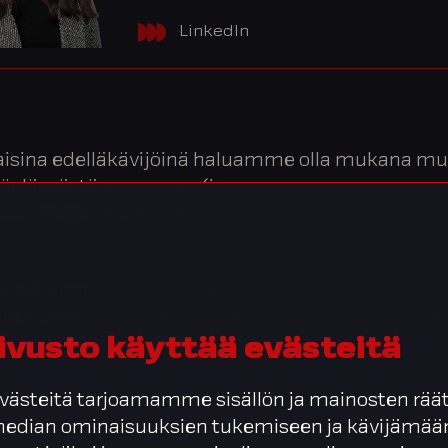
LinkedIn
laisina edelläkävijöinä haluamme olla mukana m
työelämästä parempaa (ja
aa:
TikTokissa
tutustut rekrytointitiimimme re
).
i on kuitenkin muutakin kuin haastatteluja ja has
oitukseen on koostettu kehitystyön tuloksia ja täh
ivusto käyttää evästeitä
on julkaistu alunperin vanhalla sivustollamme jo 
ästeitä tarjoamamme sisällön ja mainosten räät
 median ominaisuuksien tukemiseen ja kävijäm