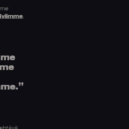
ä
mme
täviimme
.
amme
mme
mme.”
tehtävä