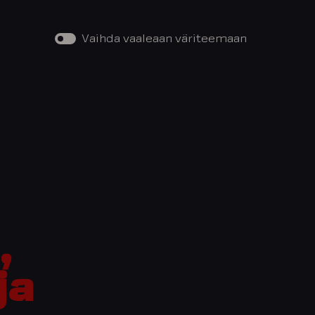
Vaihda vaaleaan väriteemaan
,
,
ja