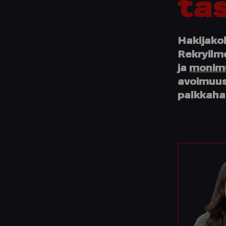
ta
Hakijako
Rekryilm
ja
monimu
avoimuus,
palkkaha