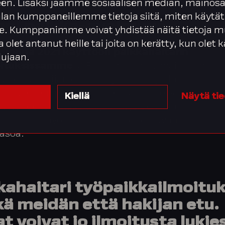
en. Lisäksi jaamme sosiaalisen median, mainosa
alan kumppaneillemme tietoja siitä, miten käytät
pi palkka-avoimuus
. Kumppanimme voivat yhdistää näitä tietoja m
ta olet antanut heille tai joita on kerätty, kun olet
uonna 2021 käyttöön palkkahaitarin
lujaan.
oituksissamme
🪗 Palkkahaitari työpaikkailmoit
n että hakijan etu. Hakijat voivat jo ilmoitusta l
nko kyseinen palkkataso heitä motivoiva. Emme 
Kiellä
Näytä ti
käyttäneeksi aikaa hakijoihin, joiden kanssa palkka
lkkataso myös avaa hakijoille tehtävän vastuullis
asoa.
kahaitari työpaikkailmoitu
kä meidän että hakijan etu.
at voivat jo ilmoitusta luki