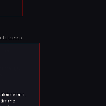
uutoksessa
ntoon
sutteluja.
yilyjä
vuonna
älöimiseen,
äärämme