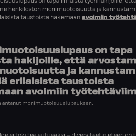
suuslupaus on tapa ilmaista työnhakijoille, ett
e henkilöstön monimuotoisuutta ja kannusta
ilaisista taustoista hakemaan
avoimiin työteh
muotoisuuslupaus on tapa
sta hakijoille, että arvost
uotoisuutta ja kannusta
ä erilaisista taustoista
aan avoimiin työtehtävii
on antanut monimuotoisuuslupauksen.
ge ei toki tee autuaaksi – diversiteetin eteen on 