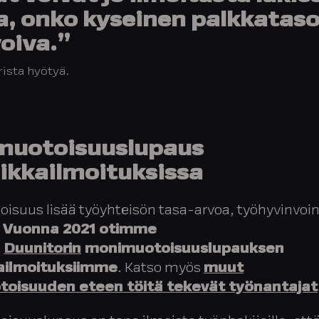
a, onko kyseinen palkkataso
oiva.”
rista hyötyä.
uotoisuuslupaus
ikkailmoituksissa
suus lisää työyhteisön tasa-arvoa, työhyvinvoint
.
Vuonna 2021 otimme
n
Duunitorin
monimuotoisuuslupauksen
ailmoituksiimme
. Katso myös
muut
oisuuden eteen töitä tekevät työnantajat