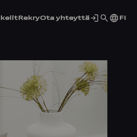
Siirry
FI
kelit
Rekry
Ota yhteyttä
hakusivul