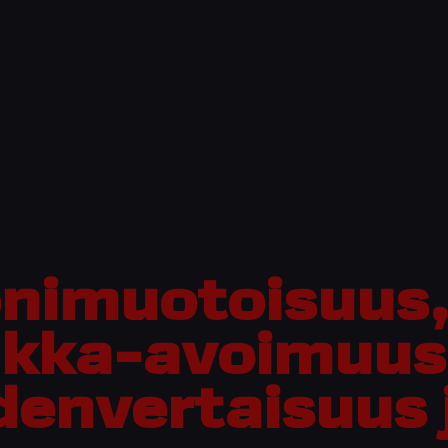
nimuotoisuus
lkka-avoimuus
denvertaisuus 