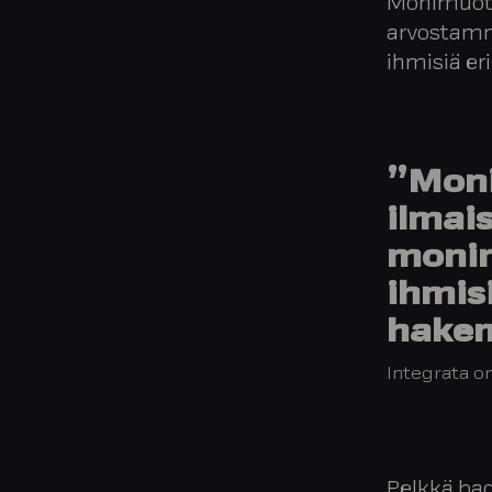
Monimuotoi
arvostamm
ihmisiä er
”Moni
ilmai
monim
ihmisi
hakem
Integrata 
Pelkkä bad