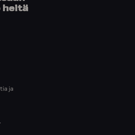
 heitä
ia ja
.