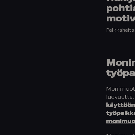
pohti
motiv
Palkkahaita
Monim
työpa
Monimuotoi
luovuutta
käyttöö
työpaikk
monimuot