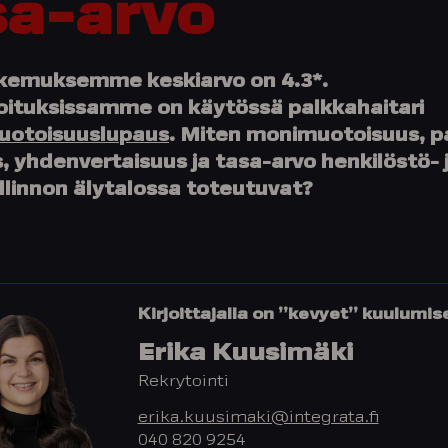
sa-arvo
kemuksemme keskiarvo on 4.3*.
oituksissamme on käytössä palkkahaitari
otoisuuslupaus
. Miten monimuotoisuus, p
 yhdenvertaisuus ja tasa-arvo henkilöstö- 
llinnon älytalossa toteutuvat?
Kirjoittajalla on ”kevyet” kuulumis
Erika Kuusimäki
Rekrytointi
erika.kuusimaki@integrata.fi
040 820 9254