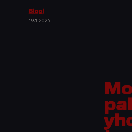
Blogi
19.1.2024
Mo
pa
yh