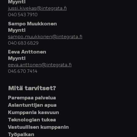
Myynti
jussi.kivekas@integrata.fi
040 543 7910
Sampo Muukkonen
Myynti
sampo.muukkonen@integrata.fi
040 683 6829
Eeva Anttonen
Myynti
eeva.anttonen@integrata.fi
045 670 7414
Mitä tarvitset?
Parempaa palvelua
Asiantuntijan apua
Kumppania kasvuun
Teknologian tukea
Vastuullisen kumppanin
Työpaikan