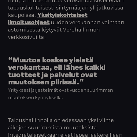
heti, ja muuttunutta verokantaa sovelletaan
tapauskohtaisesti siirtymäajan yli jatkuvissa
kaupoissa.
Yksityiskohtaiset
ilmoitusohjeet
uuden verokannan voimaan
astumisesta löytyvät Verohallinnon
verkkosivuilta.
“Muutos koskee yleistä
verokantaa, eli lähes kaikki
tuotteet ja palvelut ovat
muutoksen piirissä.”
Yrityksesi järjestelmät ovat vuoden suurimman
muutoksen kynnyksellä.
Taloushallinnolla on edessään yksi viime
aikojen suurimmista muutoksista.
Integratalaisetkaan eivät lepää laakereillaan