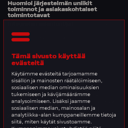
Huomioi järjestelmän uniikit
toiminnot ja asiakaskohtaiset
toimintotavat
Integratan asiantuntijat
ovat valmiina
auttamaan tai suorittamaan
muutostarvekartoituksen.
Tämä sivusto käyttää
evästeitä
Käytämme evästeitä tarjoamamme
sisällön ja mainosten räätälöimiseen,
Olisiko nyt hyvä hetki polkaista käyntiin
sosiaalisen median ominaisuuksien
laajempi päivitys matka- ja
tukemiseen ja kävijämäärämme
kululaskujärjestelmiin? Integratalaiset
analysoimiseen. Lisäksi jaamme
asiantuntijat auttavat sujuvassa siirtymässä.
sosiaalisen median, mainosalan ja
Tutustu tarjontaamme
tai
ota heti
analytiikka-alan kumppaneillemme tietoja
yhteyttä
!
siitä, miten käytät sivustoamme.