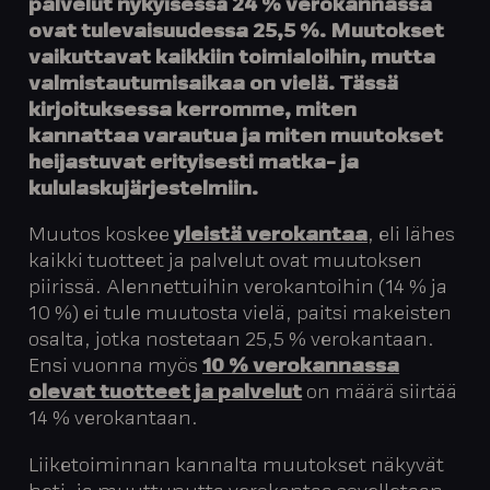
palvelut nykyisessä 24 % verokannassa
ovat tulevaisuudessa 25,5 %. Muutokset
vaikuttavat kaikkiin toimialoihin, mutta
valmistautumisaikaa on vielä. Tässä
kirjoituksessa kerromme, miten
kannattaa varautua ja miten muutokset
heijastuvat erityisesti matka- ja
kululaskujärjestelmiin.
Muutos koskee
yleistä verokantaa
, eli lähes
kaikki tuotteet ja palvelut ovat muutoksen
piirissä. Alennettuihin verokantoihin (14 % ja
10 %) ei tule muutosta vielä, paitsi makeisten
osalta, jotka nostetaan 25,5 % verokantaan.
Ensi vuonna myös
10 % verokannassa
olevat tuotteet ja palvelut
on määrä siirtää
14 % verokantaan.
Liiketoiminnan kannalta muutokset näkyvät