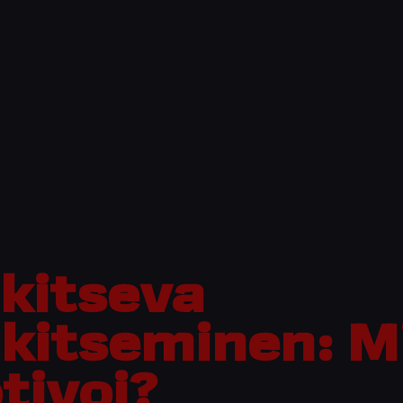
lkitseva
lkitseminen: M
tivoi?