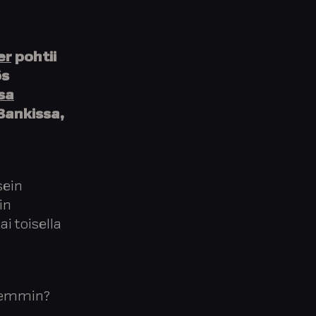
er
pohtii
ös
sa
Bankissa
,
sein
in
i toisella
aremmin?