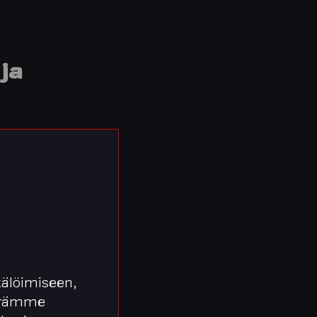
ja
in
n
uutta ja
iset
oimivat
öinä.
älöimiseen,
ruokkia
äärämme