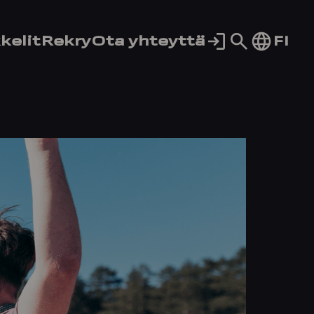
Siirry
FI
kelit
Rekry
Ota yhteyttä
hakusivul