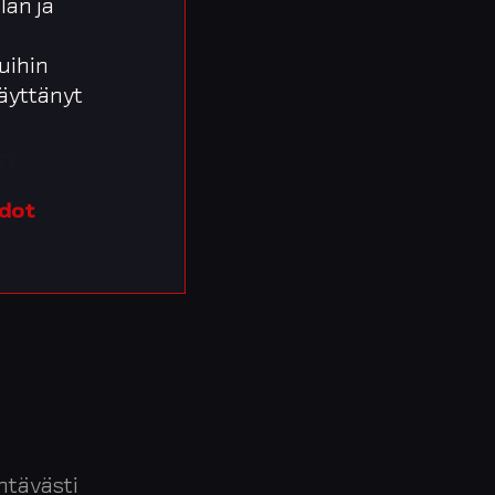
lan ja
uihin
 käyttänyt
n
edot
ntävästi