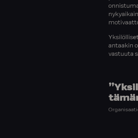
onnistumat
nykyaikain
motivaatto
Yksilöllis
antaakin o
vastuuta s
”Yksil
tämän
Organisaatio