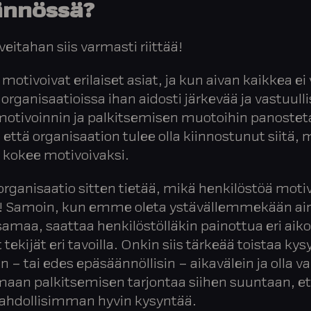
ännössä?
iveitahan siis varmasti riittää!
 motivoivat erilaiset asiat, ja kun aivan kaikkea ei
 organisaatioissa ihan aidosti järkevää ja vastuull
 motivoinnin ja palkitsemisen muotoihin panoste
, että organisaation tulee olla kiinnostunut siitä,
 kokee motivoivaksi.
organisaatio sitten tietää, mikä henkilöstöä moti
! Samoin, kun emme oleta ystävällemmekään ai
amaa, saattaa henkilöstölläkin painottua eri aik
tekijät eri tavoilla. Onkin siis tärkeää toistaa ky
n – tai edes epäsäännöllisin – aikavälein ja olla v
an palkitsemisen tarjontaa siihen suuntaan, et
mahdollisimman hyvin kysyntää.