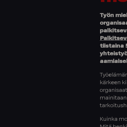
Työn mie
organisa
palkitsev
Palkitsev
tiistaina 
yhteisty
aamiaise
Työelämän 
kärkeen ki
organisaat
mainitaan 
tarkoitush
Kuinka mot