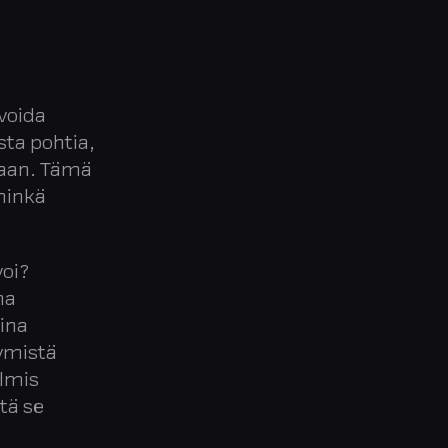
 voida
ista pohtia,
taan. Tämä
 minkä
voi?
na
oina
symistä
almis
tä se