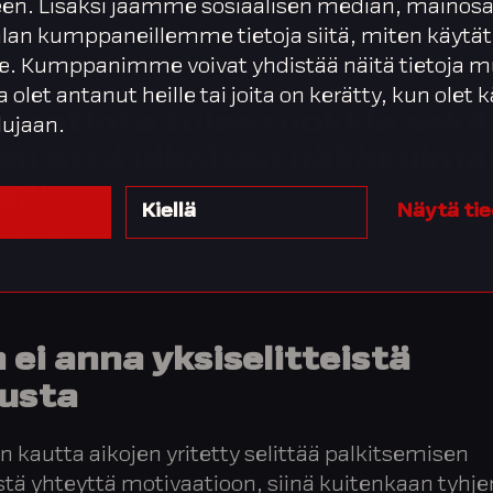
sen että ulkoisen näkökulman kautta.
en. Lisäksi jaamme sosiaalisen median, mainosa
alan kumppaneillemme tietoja siitä, miten käytät
. Kumppanimme voivat yhdistää näitä tietoja m
ta olet antanut heille tai joita on kerätty, kun olet
vaatiota tulee ruokkia sekä
lujaan.
sen että ulkoisen näkökulma
a.”
Kiellä
Näytä ti
si koetun palkitsemisen kulmakivi.
 ei anna yksiselitteistä
usta
on kautta aikojen yritetty selittää palkitsemisen
ä yhteyttä motivaatioon, siinä kuitenkaan tyhje