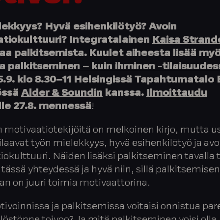
lekkyys? Hyvä esihenkilötyö? Avoin
atiokulttuuri? Integratalainen
Kaisa Strand
aa palkitsemista.
Kuulet aiheesta lisää my
a palkitseminen – kuin ihminen -tilaisuudes
5.9.
klo 8.30–11 Helsingissä Tapahtumatalo 
össä
Alder & Soundin
kanssa.
Ilmoittaudu
lle 27.8. mennessä
!
motivaatiotekijöitä on melkoinen kirjo, mutta u
ilaavat työn mielekkyys, hyvä esihenkilötyö ja avo
iokulttuuri. Näiden lisäksi palkitseminen tavalla ta
tässä yhteydessä ja hyvä niin, sillä palkitsemisen
an on juuri toimia motivaattorina.
ivoinnissa ja palkitsemissa voitaisi onnistua p