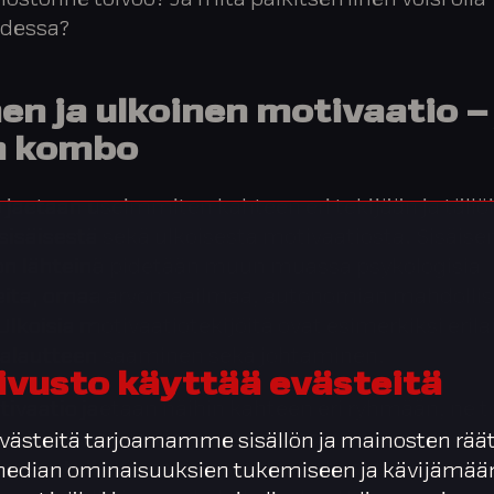
löstönne toivoo? Ja mitä palkitseminen voisi olla
udessa?
en ja ulkoinen motivaatio – 
n kombo
 jaetaan useimmiten kahteen eri tekijään ja tällö
isäisestä sekä ulkoisesta motivaatiosta. Sisäise
on lähteinä pidetään muun muassa psykologisia
eita, omaa arvomaailmaa, autonomian mahdollis
Ulkoisia motivaatiotekijöitä ovat esimerkiksi erila
 palautteen saaminen sekä johtaminen.
ivusto käyttää evästeitä
ivaatio jaetaan näihin kahteen eri ryhmään, ne t
an täydentävinä ja jopa toisistaan riippuvina tekij
ästeitä tarjoamamme sisällön ja mainosten räät
sessa tulisikin muistaa, että motivaatiota tulee 
 median ominaisuuksien tukemiseen ja kävijäm