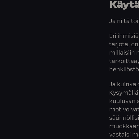
Käyt
Ja niitä to
Eri ihmisiä
tarjota, on
millaisiin
tarkoittaa
henkilöstö
Ja kuinka 
Kysymällä
kuuluvan s
motivoivat 
säännöllisi
muokkaama
vastaisi 