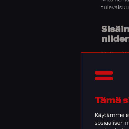
Mitä henki
tulevaisu
Sisäin
niide
Motivaatio
puhutaan s
motivaati
perustarp
vastuuta. 
palkkiot,
Tämä s
Vaikka mot
aina toisia
Käytämme ev
Palkitsemi
sosiaalisen