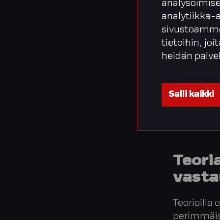
sekä sisäi
analysoimise
analytiikka-
sivustoamme
tietoihin, joi
”Moti
heidän palve
sisäi
kautt
Salli kaikki
Palkitsevak
Teoria
vasta
Teorioilla 
perimmäist