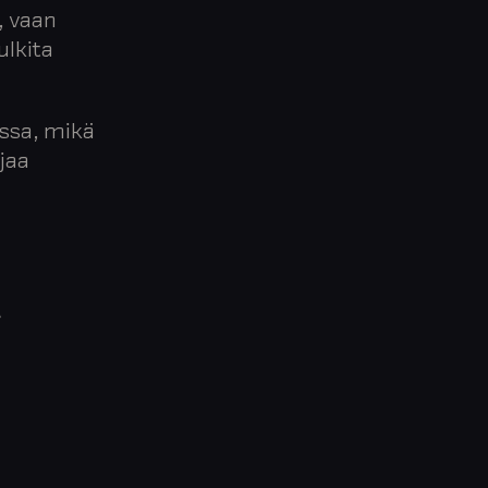
, vaan
ulkita
essa, mikä
jaa