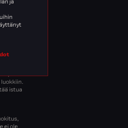
lan ja
,
uihin
et
 käyttänyt
edot
vaan miten
tti,
 luokkiin.
tää istua
okitus,
e ei ole