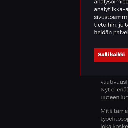
analysoimise
palkankoro
analytiikka-
vaihtamise
sivustoamme
viikonlopp
tietoihin, joi
palvelusv
heidän palve
Uusi 
Salli kaikki
Uudistukse
siihen vas
vaativuusl
Nyt ei enä
uuteen lu
Mitä tämä
työehtosop
joka koskee