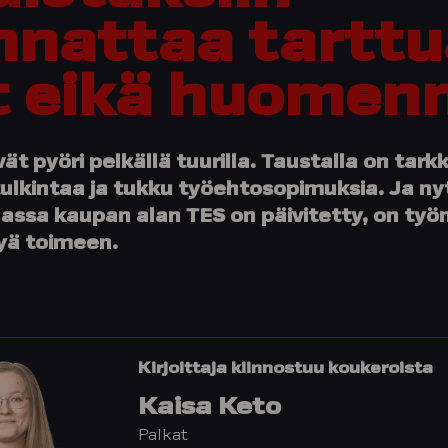
nnattaa tarttu
t eikä huomen
vät pyöri pelkällä tuurilla. Taustalla on tark
ulkintaa ja tukku työehtosopimuksia. Ja ny
ssa kaupan alan TES on päivitetty, on työ
tyä toimeen.
Kirjoittaja kiinnostuu koukeroista
Kaisa Keto
Palkat