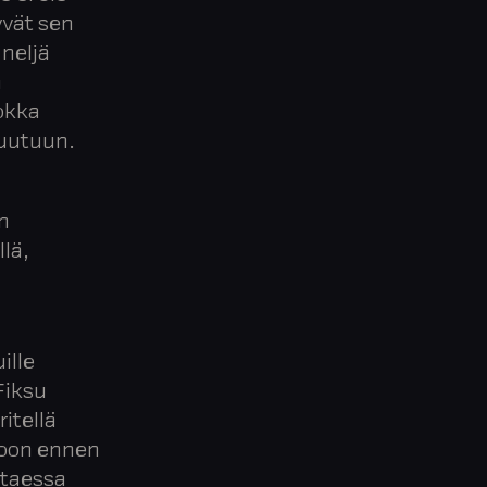
vät sen
neljä
n
uokka
ruutuun.
n
lä,
.
ille
Fiksu
itellä
ntoon ennen
ittaessa