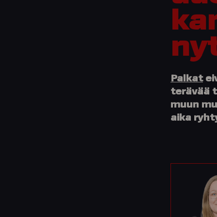
ka
ny
Palkat
ei
terävää t
muun mua
aika ryh