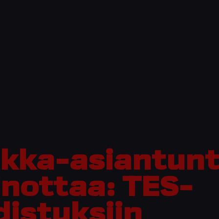
lkka-asiantunt
inottaa: TES-
distuksiin