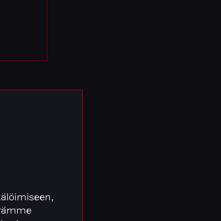
 suinkaan.
siin.
ksesta,
det
TES on
 taas
älöimiseen,
äärämme
, kuten