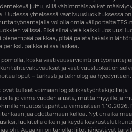
dentekevä juttu, sillä vähimmäispalkat määräyty
a. Uudessa yhteisessä vaativuusluokituksessa on 
utta työnantajalla voi olla omia väliportaita TES:
okkien välissä. Eikä siinä vielä kaikki! Jos uusi l
si pienempää palkkaa, pitää palata takaisin lähtö
a periksi: palkka ei saa laskea.
n pomolla, koska vaativuusarviointi on työnantajie
 Kun tehtäväkuvaukset ja vaativuusluokat on selvil
hoitaa loput – tarkasti ja teknologiaa hyödyntäen
ovat tulleet voimaan logistiikkatyöntekijöille ja
löille jo viime vuoden alusta, mutta myyjille ja mu
hmille muutos tapahtuu viimeistään 1.10.2026. 
uitenkaan jää odottamaan kelloa. Nyt on aika määr
usiksi, luokitella oikein ja käydä keskustelut ku
ajaa ohi. Apuakin on tarjolla: liitot järjestävät tarv