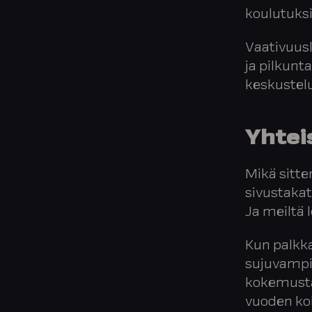
koulutuksi
Vaativuusl
ja pilkunt
keskustelu
Yhtei
Mikä sitte
sivustakat
Ja meiltä 
Kun palkka
sujuvampi 
kokemusta 
vuoden kok