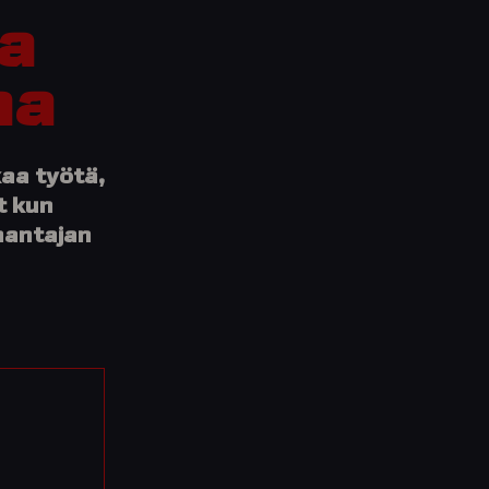
a
na
kaa työtä,
t kun
nantajan