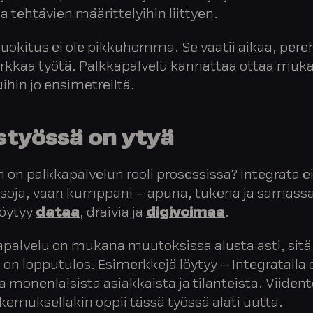
a tehtävien määrittelyihin liittyen.
uokitus ei ole pikkuhomma. Se vaatii aikaa, per
arkkaa työtä. Palkkapalvelu kannattaa ottaa muk
ihin jo ensimetreiltä.
styössä on ytyä
n on palkkapalvelun rooli prosessissa? Integrata ei
soja, vaan kumppani – apuna, tukena ja samassa
löytyy
dataa
, draivia ja
digivoimaa
.
palvelu on mukana muutoksissa alusta asti, sitä
on lopputulos. Esimerkkejä löytyy – Integratalla 
monenlaisista asiakkaista ja tilanteista. Viident
emuksellakin oppii tässä työssä alati uutta.