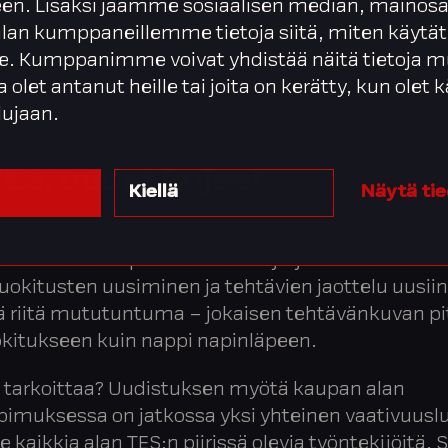
en. Lisäksi jaamme sosiaalisen median, mainosa
tuksia, muutoksia liittyen lomarahojen vapaiksi
alan kumppaneillemme tietoja siitä, miten käytät
en, palkallisiin poissaoloihin lapsen sairastuessa
. Kumppanimme voivat yhdistää näitä tietoja m
uvapaisiin ja työaikamääräyksiin sekä uudet nim
ta olet antanut heille tai joita on kerätty, kun olet
uosiportaille – muiden muutosten muassa.
lujaan.
TES, uudet kujeet
Kiellä
Näytä ti
ssa tärkeintä ei ole pelkästään mitä muuttuu, 
tataan. Suurin paukku? Palkkajärjestelmän remon
uokitusten uusiminen ja tehtävien jaottelu uusiin
ä riitä mututuntuma – jokaisen tehtävänkuvan pi
okitukseen kuin nappi napinläpeen.
 tarkoittaa? Uudistuksen myötä kaupan alan
imuksessa on jatkossa yksi yhteinen vaativuuslu
 kaikkia alan TES:n piirissä olevia työntekijöitä. S