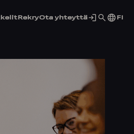
Siirry
FI
kelit
Rekry
Ota yhteyttä
hakusivul