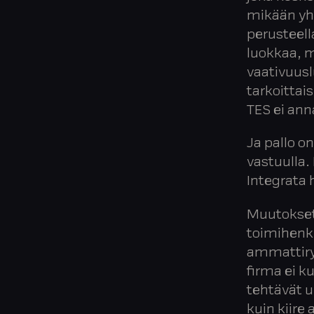
mikään yh
perusteell
luokkaa, m
vaativuuslu
tarkoittai
TES ei ann
Ja pallo o
vastuulla.
Integrata 
Muutokset 
toimihenki
ammattiry
firma ei k
tehtävät u
kuin kiire 