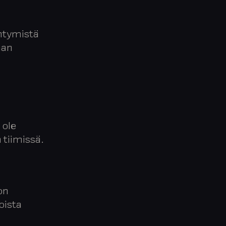
ehtymistä
aan
 ole
 tiimissä.
on
oista