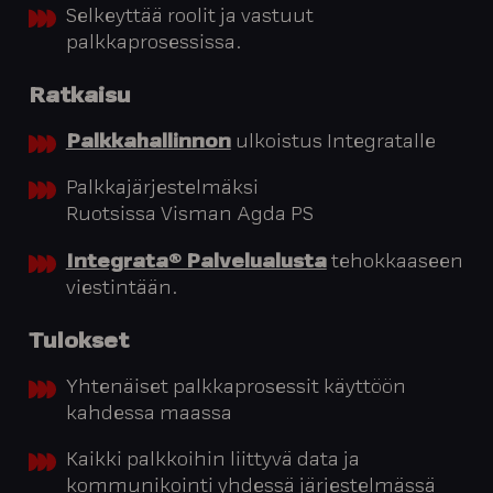
Selkeyttää roolit ja vastuut
palkkaprosessissa.
Ratkaisu
Palkkahallinnon
ulkoistus Integratalle
Palkkajärjestelmäksi
Ruotsissa Visman Agda PS
Integrata® Palvelualusta
tehokkaaseen
viestintään.
Tulokset
Yhtenäiset palkkaprosessit käyttöön
kahdessa maassa
Kaikki palkkoihin liittyvä data ja
kommunikointi yhdessä järjestelmässä