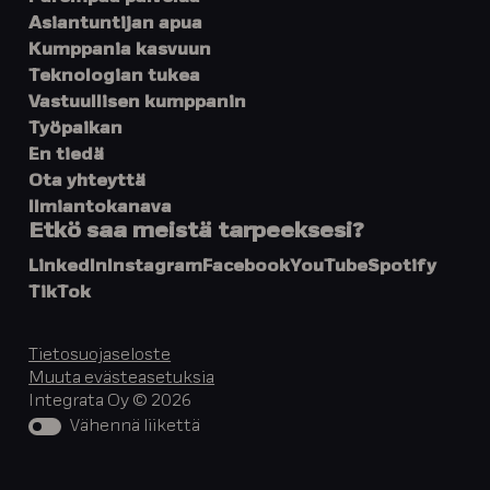
Asiantuntijan apua
Kumppania kasvuun
Teknologian tukea
Vastuullisen kumppanin
Työpaikan
En tiedä
Ota yhteyttä
Ilmiantokanava
Etkö saa meistä tarpeeksesi?
LinkedIn
Instagram
Facebook
YouTube
Spotify
TikTok
Tietosuojaseloste
Muuta evästeasetuksia
Integrata Oy © 2026
Vähennä liikettä