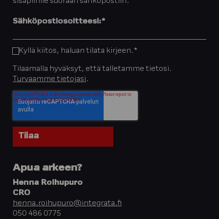
sisäpiirille suoraan sähköpostiin.
Sähköpostiosoitteesi:
*
Kyllä kiitos, haluan tilata kirjeen.
*
Tilaamalla hyväksyt, että talletamme tietosi.
Turvaamme tietojasi
.
Apua arkeen?
Henna Roihupuro
CRO
henna.roihupuro@integrata.fi
050 486 0775