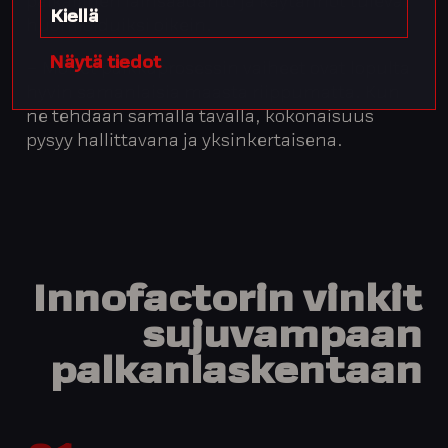
paikallinen lainsäädäntö ja käytännöt tulevat
Kiellä
huomioiduiksi oikein.
Näytä tiedot
– Monet palkkaprosessin vaiheet ovat lopulta
hyvin samanlaisia maasta riippumatta. Kun
ne tehdään samalla tavalla, kokonaisuus
pysyy hallittavana ja yksinkertaisena.
Innofactorin vinkit
sujuvampaan
palkanlaskentaan