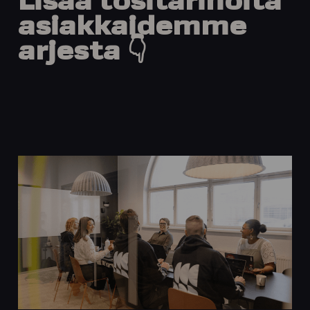
Lisää tositarinoita
asiakkaidemme
arjesta 👇