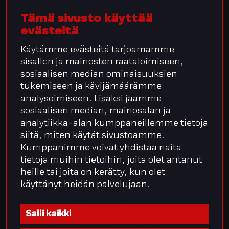
organisaation oma rooli palkkaprosessissa.
Hyöty näkyy konkreettisesti ajankäytössä.
Tämä sivusto käyttää
Aiemmin palkkoihin liittyvien virheiden tai
evästeitä
poikkeustilanteiden selvittely vei
Käytämme evästeitä tarjoamamme
huomattavan paljon aikaa. Nyt tällaiset
sisällön ja mainosten räätälöimiseen,
tilanteet ovat vähentyneet merkittävästi.
sosiaalisen median ominaisuuksien
– Jos mennään ajassa taaksepäin, tällaiset
tukemiseen ja kävijämäärämme
selvittelyt päätyivät usein minun pöydälleni.
analysoimiseen. Lisäksi jaamme
Nyt niitä ei juuri enää tule, Keinänen kertoo.
sosiaalisen median, mainosalan ja
analytiikka-alan kumppaneillemme tietoja
Taustalla on yksinkertainen mutta toimiva
siitä, miten käytät sivustoamme.
periaate: Tavoitteena on pitää palkkaprosessit
Kumppanimme voivat yhdistää näitä
mahdollisimman yhtenäisinä eri maissa
tietoja muihin tietoihin, joita olet antanut
samalla varmistaen, että paikalliset
heille tai joita on kerätty, kun olet
lainsäädännön vaatimukset huomioidaan
käyttänyt heidän palvelujaan.
oikein. Palkkahallinnon peruslogiikka on
monessa maassa hyvin samanlainen, mutta
Salli kaikki
asiantuntijoiden tehtävä on varmistaa, että