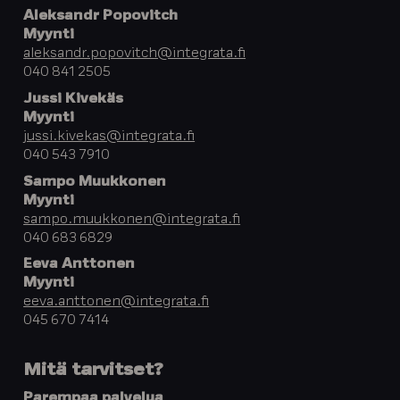
Aleksandr Popovitch
Myynti
aleksandr.popovitch@integrata.fi
040 841 2505
Jussi Kivekäs
Myynti
jussi.kivekas@integrata.fi
040 543 7910
Sampo Muukkonen
Myynti
sampo.muukkonen@integrata.fi
040 683 6829
Eeva Anttonen
Myynti
eeva.anttonen@integrata.fi
045 670 7414
Mitä tarvitset?
Parempaa palvelua