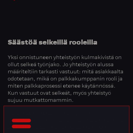
Säästöä selkeillä rooleilla
Yksi onnistuneen yhteistyön kulmakivistä on
ollut selkeä työnjako. Jo yhteistyön alussa
määriteltiin tarkasti vastuut: mitä asiakkaalta
odotetaan, mikä on palkkakumppanin rooli ja
miten palkkaprosessi etenee käytännössä.
Kun vastuut ovat selkeät, myös yhteistyö
sujuu mutkattomammin.
Asiakkaan mukaan yhteistyö onkin
selkeyttänyt merkittävästi käsitystä siitä, mitä
palkkakumppanilta odotetaan ja mikä on