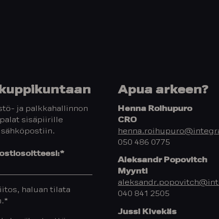
y kuppikuntaan
Apua arkeen?
tö- ja palkkahallinnon
Henna Roihupuro
palat sisäpiirille
CRO
 sähköpostiin.
henna.roihupuro@integra
050 486 0775
stiosoitteesi:
*
Aleksandr Popovitch
Myynti
aleksandr.popovitch@inte
iitos, haluan tilata
040 841 2505
n.
*
Jussi Kivekäs