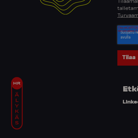
Tilaamal
talletam
Turvaam
Etk
Linke