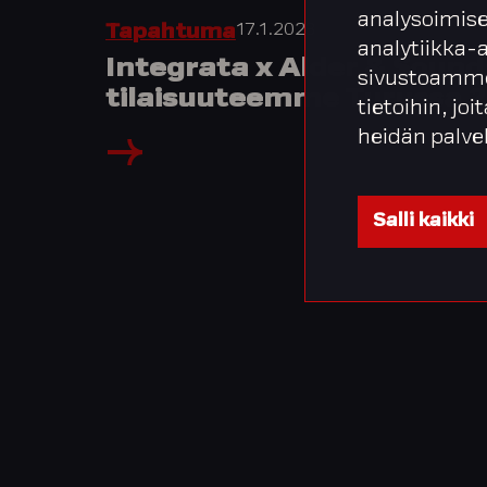
analysoimise
17.1.2023
Tapahtuma
analytiikka-
Integrata x Alder & Sound
sivustoamme
tilaisuuteemme Turussa 2
tietoihin, joi
heidän palve
Salli kaikki
Artikkelien
sivutus