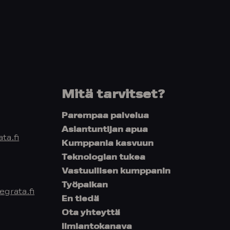
Mitä tarvitset?
Parempaa palvelua
Asiantuntijan apua
ta.fi
Kumppania kasvuun
Teknologian tukea
Vastuullisen kumppanin
Työpaikan
grata.fi
En tiedä
Ota yhteyttä
Ilmiantokanava