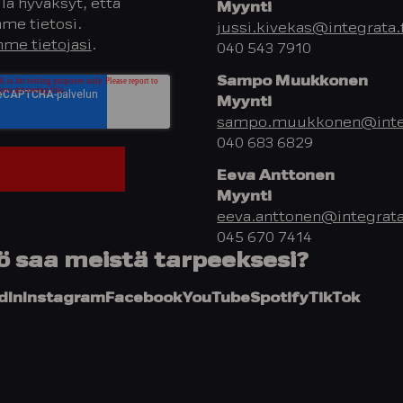
la hyväksyt, että
Myynti
me tietosi.
jussi.kivekas@integrata.f
me tietojasi
.
040 543 7910
Sampo Muukkonen
Myynti
sampo.muukkonen@integ
040 683 6829
Eeva Anttonen
Myynti
eeva.anttonen@integrata
045 670 7414
ö saa meistä tarpeeksesi?
dIn
Instagram
Facebook
YouTube
Spotify
TikTok