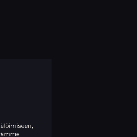
älöimiseen,
äärämme