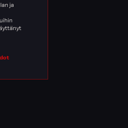
lan ja
uihin
 käyttänyt
edot