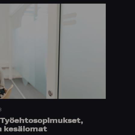
3
: Työehtosopimukset,
a kesälomat