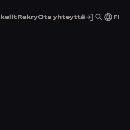
Siirry
FI
kelit
Rekry
Ota yhteyttä
hakusivul