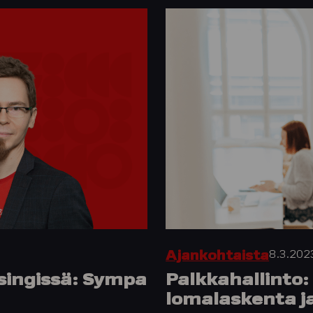
8.3.202
Ajankohtaista
lsingissä: Sympa
Palkkahallinto
lomalaskenta j