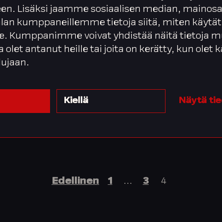
en. Lisäksi jaamme sosiaalisen median, mainosa
alan kumppaneillemme tietoja siitä, miten käytät
: Tervetuloa
. Kumppanimme voivat yhdistää näitä tietoja m
.3.
ta olet antanut heille tai joita on kerätty, kun olet
lujaan.
Kiellä
Näytä ti
Edellinen
1
…
3
4