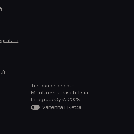
i
rata.fi
.fi
Tietosuojaseloste
Muuta evästeasetuksia
Integrata Oy © 2026
Vähennä liikettä