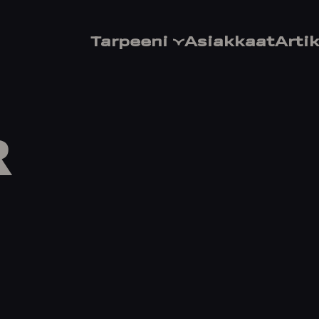
Tarpeeni
Asiakkaat
Artik
R