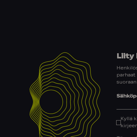
Liit
Henkilös
parhaat 
suoraan
Sähköpo
Kyllä k
kirjee