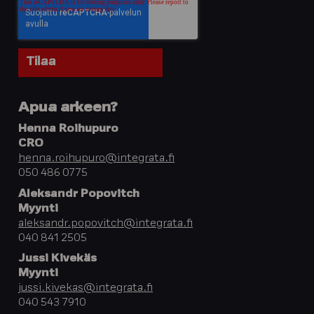
Apua arkeen?
Henna Roihupuro
CRO
henna.roihupuro@integrata.fi
050 486 0775
Aleksandr Popovitch
Myynti
aleksandr.popovitch@integrata.fi
040 841 2505
Jussi Kivekäs
Myynti
jussi.kivekas@integrata.fi
040 543 7910