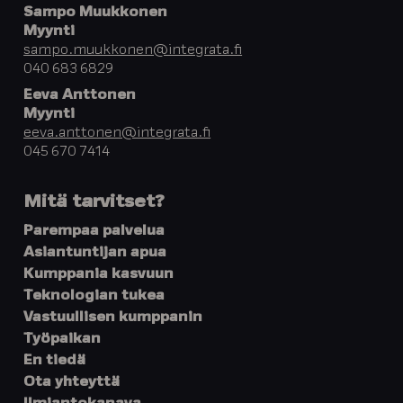
Sampo Muukkonen
Myynti
sampo.muukkonen@integrata.fi
040 683 6829
Eeva Anttonen
Myynti
eeva.anttonen@integrata.fi
045 670 7414
Mitä tarvitset?
Parempaa palvelua
Asiantuntijan apua
Kumppania kasvuun
Teknologian tukea
Vastuullisen kumppanin
Työpaikan
En tiedä
Ota yhteyttä