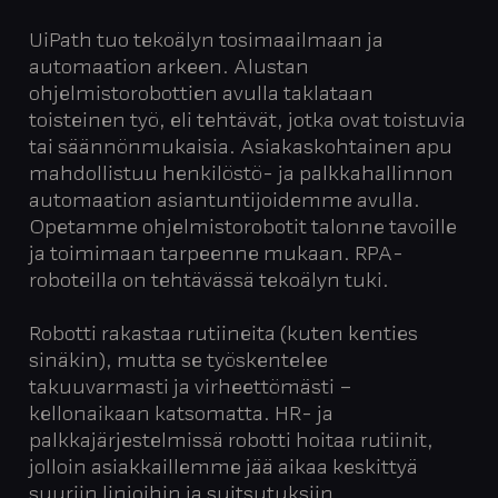
UiPath tuo tekoälyn tosimaailmaan ja
automaation arkeen. Alustan
ohjelmistorobottien avulla taklataan
toisteinen työ, eli tehtävät, jotka ovat toistuvia
tai säännönmukaisia. Asiakaskohtainen apu
mahdollistuu henkilöstö- ja palkkahallinnon
automaation asiantuntijoidemme avulla.
Opetamme ohjelmistorobotit talonne tavoille
ja toimimaan tarpeenne mukaan. RPA-
roboteilla on tehtävässä tekoälyn tuki.
Robotti rakastaa rutiineita (kuten kenties
sinäkin), mutta se työskentelee
takuuvarmasti ja virheettömästi –
kellonaikaan katsomatta. HR- ja
palkkajärjestelmissä robotti hoitaa rutiinit,
jolloin asiakkaillemme jää aikaa keskittyä
suuriin linjoihin ja suitsutuksiin.