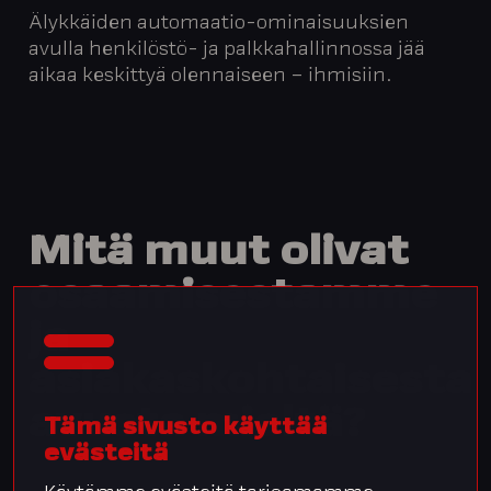
Älykkäiden automaatio-ominaisuuksien
avulla henkilöstö- ja palkkahallinnossa jää
aikaa keskittyä olennaiseen – ihmisiin.
Mitä
muut
olivat
osaamisestamme
ja
asiakaskohtaisesta
avusta
mieltä?
Tämä sivusto käyttää
evästeitä