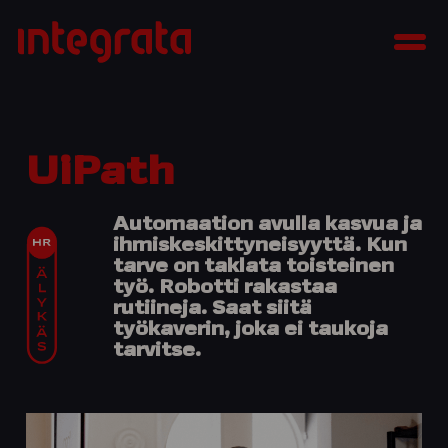
Siirry
Integrata
sisältöön
Men
UiPath
Automaation avulla kasvua ja
ihmiskeskittyneisyyttä. Kun
tarve on taklata toisteinen
työ. Robotti rakastaa
rutiineja. Saat siitä
työkaverin, joka ei taukoja
tarvitse.