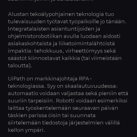
Alustan tekoälypohjainen teknologia tuo
tulevaisuuden työtavat työpaikoille jo tänään.
Integratalaisten asiantuntijoiden ja
ohjelmistorobotiikan avulla luodaan aidosti
asiakaskohtaista ja liiketoimintalähtöistä
impaktia: tehokkuus, virheettömyys sekä
säästöt kiinnostavat kaikkia (tai viimeistään
taloutta).
UiPath on markkinajohtaja RPA-
teknologiassa. Syy on skaalautuvuudessa:
automaatio voidaan valjastaa sekä pieniin että
suuriin tarpeisiin. Robotti voidaan esimerkiksi
laittaa työskentelemään seuraavan päivän
täskien parissa öisin tai suunnata
siirtelemään tiedostoja järjestelmien välillä
kellon ympäri.