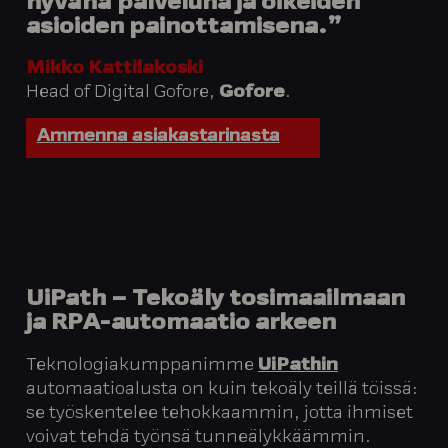
hyvänä palveluna ja oikeiden
asioiden painottamisena.”
Mikko Kattilakoski
Head of Digital Gofore,
Gofore
.
Ammenna asiakastarinasta
UiPath – Tekoäly tosimaailmaan
ja RPA-automaatio arkeen
Teknologiakumppanimme
UiPathin
automaatioalusta on kuin tekoäly teillä töissä:
se työskentelee tehokkaammin, jotta ihmiset
voivat tehdä työnsä tunneälykkäämmin.