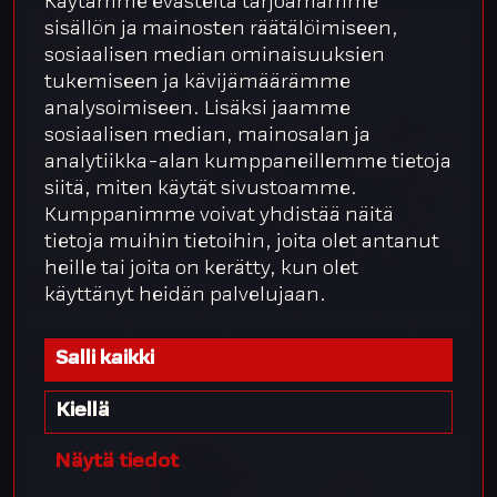
Käytämme evästeitä tarjoamamme
sisällön ja mainosten räätälöimiseen,
sosiaalisen median ominaisuuksien
tukemiseen ja kävijämäärämme
analysoimiseen. Lisäksi jaamme
sosiaalisen median, mainosalan ja
analytiikka-alan kumppaneillemme tietoja
siitä, miten käytät sivustoamme.
Kumppanimme voivat yhdistää näitä
tietoja muihin tietoihin, joita olet antanut
heille tai joita on kerätty, kun olet
Akun Tehdas
käyttänyt heidän palvelujaan.
HR-integraatiot ja automaatio apuna
Salli kaikki
Kiellä
Näytä tiedot