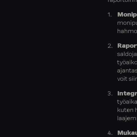
raportoinn
Monipu
monipuo
hahmot
Raport
saldoja
työaik
ajanta
voit si
Integr
työaika
kuten 
laajem
Mukau