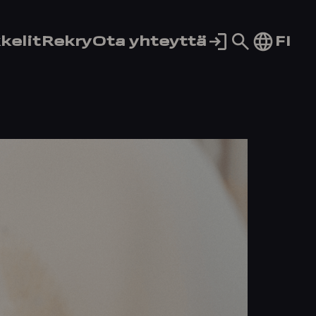
Siirry
FI
kelit
Rekry
Ota yhteyttä
hakusivul