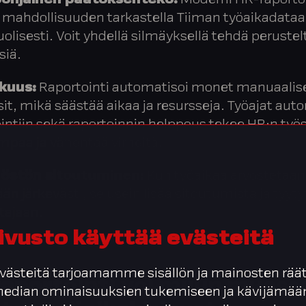
pohjainen päätöksenteko:
Moderni HR-raportoi
a mahdollisuuden tarkastella Tiiman työaikadataa
lisesti. Voit yhdellä silmäyksellä tehdä perustel
siä.
kuus:
Raportointi automatisoi monet manuaalis
it, mikä säästää aikaa ja resursseja. Työajat au
intiin sekä raportoinnin helppous tekee HR:n työ
mpaa ja vähentää virheitä.
löstön sitoutuminen:
Kun työaikaa arvostetaan
än järkevästi, se usein lisää sitoutumista ja tyyt
tajaan.
ivusto käyttää evästeitä
ästeitä tarjoamamme sisällön ja mainosten räät
aportointi voi muun muass
 median ominaisuuksien tukemiseen ja kävijäm