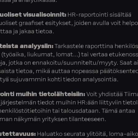
issa ja analytiikassa:
oliset visualisoinnit:
HR-raportointi sisältää
liset graafiset esitykset, joiden avulla voit helpo
taa ja jakaa tietoa.
eista analyysiin:
Tarkastele raporttina henkilö
 (työaika, liukumat, lomat…) tai vertaa etukenos
oja, jotka on ennakoitu/suunniteltu/myyty. Saat a
saista tietoa, mikä auttaa nopeassa päätöksenteo
irtyä sujuvammin kohti tiedon analysointia.
ointi muihin tietolähteisiin:
Voit yhdistää Tiim
järjestelmän tiedot muihin HR:ään liittyviin tietol
henkilöstötietoihin tai talousdataan. Tämä antaa
man näkymän yrityksen tilanteeseen.
tettavuus:
Haluatko seurata ylitöitä, loma-aiko