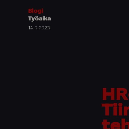
Blogi
Työaika
14.9.2023
HR
Tii
te