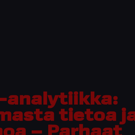
-analytiikka:
masta tietoa j
hoa – Parhaat