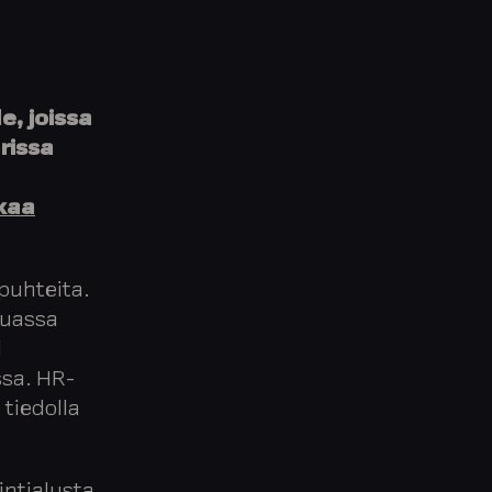
e, joissa
rissa
kaa
 puhteita.
muassa
i
ssa. HR-
 tiedolla