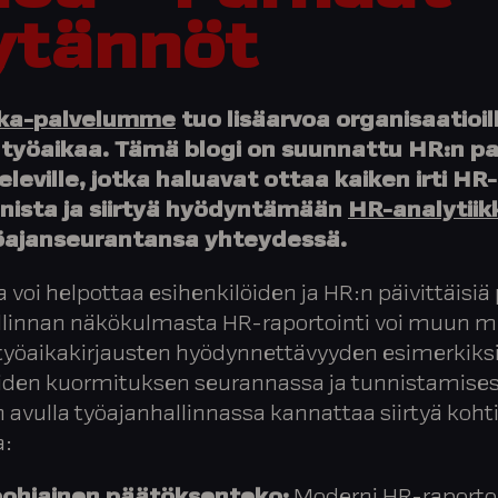
ytännöt
kka-palvelumme
tuo lisäarvoa organisaatioill
 työaikaa. Tämä blogi on suunnattu HR:n pa
leville, jotka haluavat ottaa kaiken irti HR-
nnista ja siirtyä hyödyntämään
HR-analytiik
öajanseurantansa yhteydessä.
a voi helpottaa esihenkilöiden ja HR:n päivittäisiä
llinnan näkökulmasta HR-raportointi voi muun 
työaikakirjausten hyödynnettävyyden esimerkiks
öiden kuormituksen seurannassa ja tunnistamise
n avulla työajanhallinnassa kannattaa siirtyä kohti
a: