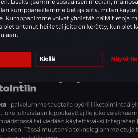
staa työaikakirjausten
en. Lisäksi jaamme sosiaalisen median, mainosa
alan kumppaneillemme tietoja siitä, miten käytät
nnettävyyden esimerkiksi
. Kumppanimme voivat yhdistää näitä tietoja m
ekijöiden kuormituksen
ta olet antanut heille tai joita on kerätty, kun olet
nnassa ja tunnistamisessa.
lujaan.
Tiima
nnista ja -analytiikasta apua
-asiakkaille.
Kiellä
Näytä ti
as työkalu työajan HR-
tointiin
ka
-palvelumme taustalla pyörii liiketoimintaäly
, joka julkaistaan loppukäyttäjille joko asiakka
päristössä tai viedään käytettäväksi Integratan
lukseen. Tässä muutamia teknologiamme etuja 