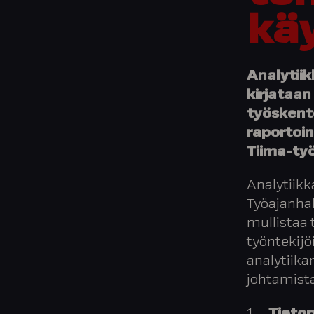
kä
Analytii
kirjataan
työskente
raportoi
Tiima-ty
Analytiikk
Työajanha
mullistaa 
työntekij
analytiika
johtamist