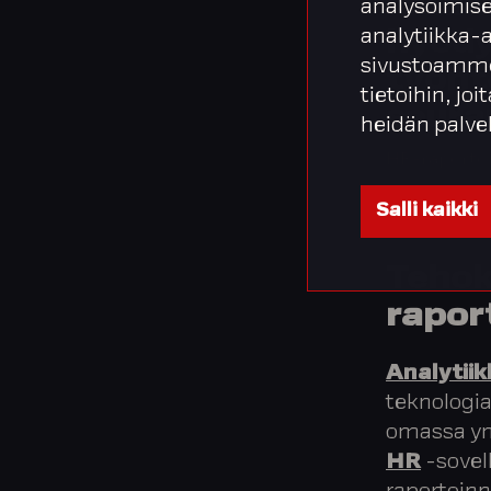
mulli
analysoimise
analytiikka-
hyödy
sivustoamme
työnt
tietoihin, joi
seura
heidän palve
HR-raportoi
Salli kaikki
Tehok
rapor
Analytiik
teknologia
omassa ym
HR
-sovel