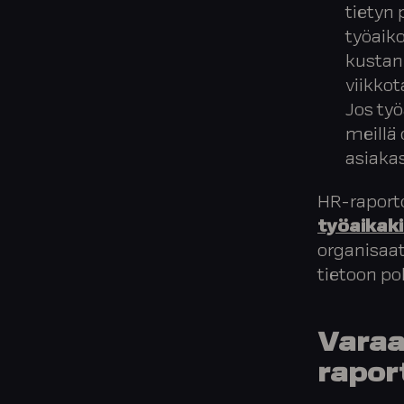
tietyn 
työaiko
kustan
viikko
Jos ty
meillä
asiaka
HR-raporto
työaikaki
organisaat
tietoon po
Varaa 
rapor