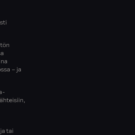
sti
stön
sa
ina
ssa – ja
a-
ähteisiin,
ja tai