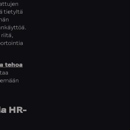
jattujen
 tietyltä
ymän
ankäyttöä.
iitä,
ortointia
ja tehoa
ttaa
ekemään
la HR-