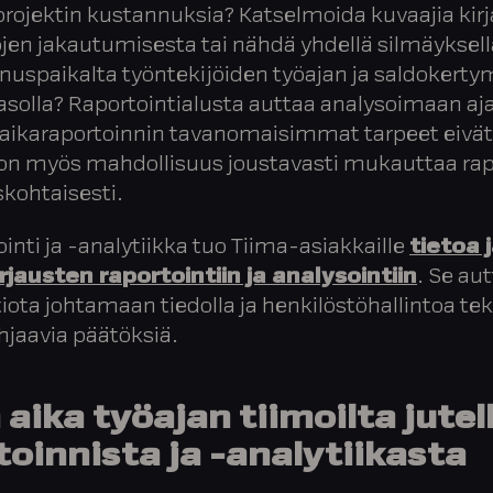
projektin kustannuksia? Katselmoida kuvaajia kir
jen jakautumisesta tai nähdä yhdellä silmäyksellä
nuspaikalta työntekijöiden työajan ja saldokert
tasolla? Raportointialusta auttaa analysoimaan aj
öaikaraportoinnin tavanomaisimmat tarpeet eivät r
 on myös mahdollisuus joustavasti mukauttaa rap
skohtaisesti.
inti ja -analytiikka tuo Tiima-asiakkaille
tietoa 
rjausten raportointiin ja analysointiin
. Se au
iota johtamaan tiedolla ja henkilöstöhallintoa t
hjaavia päätöksiä.
aika työajan tiimoilta jutel
toinnista ja -analytiikasta