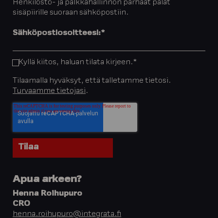
Henkilöstö- ja palkkahallinnon parhaat palat
sisäpiirille suoraan sähköpostiin.
Sähköpostiosoitteesi:
*
Kyllä kiitos, haluan tilata kirjeen.
*
Tilaamalla hyväksyt, että talletamme tietosi.
Turvaamme tietojasi
.
Apua arkeen?
Henna Roihupuro
CRO
henna.roihupuro@integrata.fi