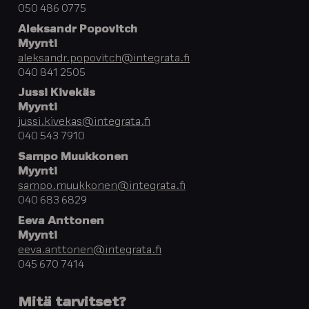
050 486 0775
Aleksandr Popovitch
Myynti
aleksandr.popovitch@integrata.fi
040 841 2505
Jussi Kivekäs
Myynti
jussi.kivekas@integrata.fi
040 543 7910
Sampo Muukkonen
Myynti
sampo.muukkonen@integrata.fi
040 683 6829
Eeva Anttonen
Myynti
eeva.anttonen@integrata.fi
045 670 7414
Mitä tarvitset?