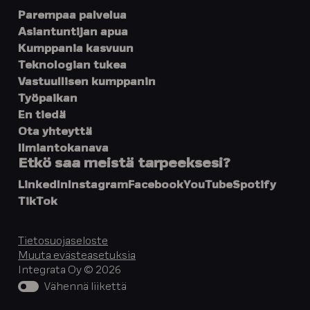
Parempaa palvelua
Asiantuntijan apua
Kumppania kasvuun
Teknologian tukea
Vastuullisen kumppanin
Työpaikan
En tiedä
Ota yhteyttä
Ilmiantokanava
Etkö saa meistä tarpeeksesi?
LinkedIn
Instagram
Facebook
YouTube
Spotify
TikTok
Tietosuojaseloste
Muuta evästeasetuksia
Integrata Oy © 2026
Vähennä liikettä