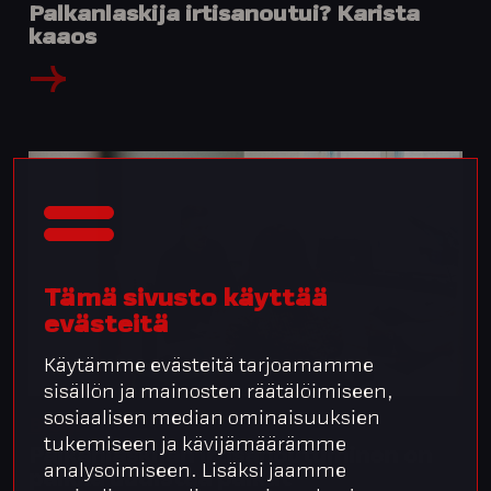
Palkanlaskija irtisanoutui? Karista
kaaos
Tämä sivusto käyttää
evästeitä
Käytämme evästeitä tarjoamamme
sisällön ja mainosten räätälöimiseen,
sosiaalisen median ominaisuuksien
23.1.2024
Blogi
tukemiseen ja kävijämäärämme
Palkanlaskijan irtisanoutuminen on
analysoimiseen. Lisäksi jaamme
paikka uudistaa palkat