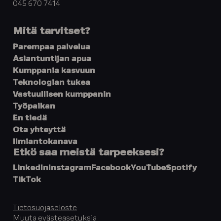
045 670 7414
Mitä tarvitset?
Parempaa palvelua
Asiantuntijan apua
Kumppania kasvuun
Teknologian tukea
Vastuullisen kumppanin
Työpaikan
En tiedä
Ota yhteyttä
Ilmiantokanava
Etkö saa meistä tarpeeksesi?
LinkedIn
Instagram
Facebook
YouTube
Spotify
TikTok
Tietosuojaseloste
Muuta evästeasetuksia