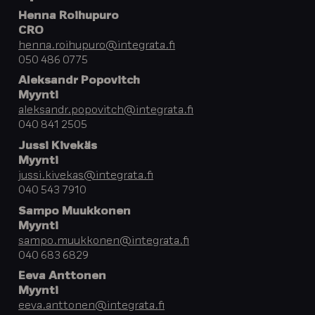
Henna Roihupuro
CRO
henna.roihupuro@integrata.fi
050 486 0775
Aleksandr Popovitch
Myynti
aleksandr.popovitch@integrata.fi
040 841 2505
Jussi Kivekäs
Myynti
jussi.kivekas@integrata.fi
040 543 7910
Sampo Muukkonen
Myynti
sampo.muukkonen@integrata.fi
040 683 6829
Eeva Anttonen
Myynti
eeva.anttonen@integrata.fi