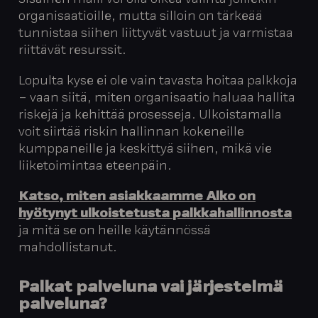
Sisäinen malli voi olla oikea valinta joillekin
organisaatioille, mutta silloin on tärkeää
tunnistaa siihen liittyvät vastuut ja varmistaa
riittävät resurssit.
Lopulta kyse ei ole vain tavasta hoitaa palkkoja
– vaan siitä, miten organisaatio haluaa hallita
riskejä ja kehittää prosesseja. Ulkoistamalla
voit siirtää riskin hallinnan kokeneille
kumppaneille ja keskittyä siihen, mikä vie
liiketoimintaa eteenpäin.
Katso, miten asiakkaamme Alko on
hyötynyt ulkoistetusta palkkahallinnosta
ja mitä se on heille käytännössä
mahdollistanut.
Palkat palveluna vai järjestelmä
palveluna?