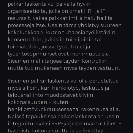
palkanlaskenta voi palvella hyvin
organisaatioita, joilla on omat HR- ja IT-
resurssit, vakaa palkkatiimi ja halu hallita
prosesseja itse. Usein tämä yhdistyy suureen
kokoluokkaan, kuten tuhansia työllistäviin
konserneihin, julkisiin toimijoihin tai
toimialoihin, joissa työsuhteet ja
työehtosopimukset ovat monimuotoisia.
Sisäinen malli tarjoaa täyden kontrollin –
mutta tuo mukanaan myös täyden vastuun.
Sisäinen palkanlaskenta voi olla perusteltua
myös silloin, kun henkilötyö, laskutus ja
taloushallinto muodostavat tiiviin
kokonaisuuden – kuten
henkilöstövuokrauksessa tai rakennusalalla.
Näissä tapauksissa palkanlaskenta on usein
integroitu osaksi ERP-järjestelmää tai LikeIT-
tyyppistä kokonaisuutta ja se linkittyy