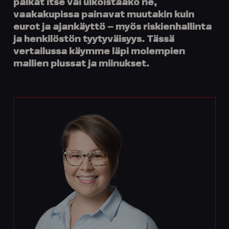
palkat itse vai ulkoistaako ne,
vaakakupissa painavat muutakin kuin
eurot ja ajankäyttö – myös riskienhallinta
ja henkilöstön tyytyväisyys. Tässä
vertailussa käymme läpi molempien
mallien plussat ja miinukset.