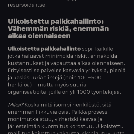
resursoida itse.
Ulkoistettu palkkahallinto:
Vähemmän riskiä, enemmän
aikaa olennaiseen
Ulkoistettu palkkahallinto
sopii kaikille,
jotka haluavat minimoida riskit, ennakoida
kustannukset ja vapauttaa aikaa olennaiseen.
Erityisesti se palvelee kasvavia yrityksiä, pieniä
ja keskisuuria tiimejä (noin 100–500
henkilöä) – mutta myös suuria
organisaatioita, joilla on yli 1000 työntekijää.
Miksi?
Koska mitä isompi henkilöstö, sitä
enemmän liikkuvia osia. Palkkaprosessi
monimutkaistuu, virheriski kasvaa ja
järjestelmän kuormitus korostuu. Ulkoistettu
malli tuo kaivattua vakautta, skaalautuvuutta