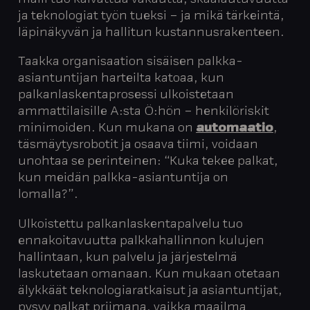
ja teknologiat työn tueksi – ja mikä tärkeintä,
läpinäkyvän ja hallitun kustannusrakenteen.
Taakka organisaation sisäisen palkka-
asiantuntijan harteilta katoaa, kun
palkanlaskentaprosessi ulkoistetaan
ammattilaisille A:sta Ö:hön – henkilöriskit
minimoiden. Kun mukana on
automaatio
,
täsmäytysrobotit ja osaava tiimi, voidaan
unohtaa se perinteinen: “Kuka tekee palkat,
kun meidän palkka-asiantuntija on
lomalla?”.
Ulkoistettu palkanlaskentapalvelu tuo
ennakoitavuutta palkkahallinnon kulujen
hallintaan, kun palvelu ja järjestelmä
laskutetaan omanaan. Kun mukaan otetaan
älykkäät teknologiaratkaisut ja asiantuntijat,
pysyy palkat priimana, vaikka maailma