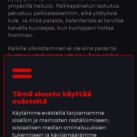
ympärillä heiluisi. Palkkapalvelun laskutus
perustuu palkkalaskelmiin, eikä yllätyksiä
tule. Ja mikä parasta, kalenterista ei tarvitse
kaivella tuuraajaa, kun kumppani hoitaa
homman.
Kaikille ulkoistaminen ei ole aina paras tai
kustannustehokkain ratkaisu. Esimerkiksi
pienissä organisaatioissa, joilla on alle 10
työntekijää, yksinkertainen palkkaprosessi ja
vähän henkilöstömuutoksia, ulkoistamisen
tuoma lisäarvo voi jäädä vähäiseksi – etenkin
jos järjestelmäkehitykselle ei ole tarvetta.
Tämä sivusto käyttää
evästeitä
Tilanne muuttuu kuitenkin, jos yritys tähtää
nopeaan kasvuun. Kun henkilöstömäärä
Käytämme evästeitä tarjoamamme
nousee esimerkiksi 50:stä 200:aan lyhyessä
sisällön ja mainosten räätälöimiseen,
ajassa, myös palkkahallinnon vaatimukset
sosiaalisen median ominaisuuksien
monimutkaistuvat. Tällöin ulkoistaminen on
tukemiseen ja kävijämäärämme