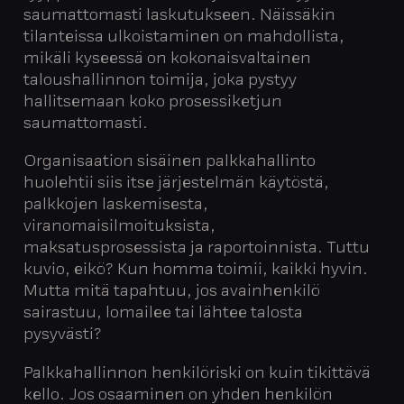
saumattomasti laskutukseen. Näissäkin
tilanteissa ulkoistaminen on mahdollista,
mikäli kyseessä on kokonaisvaltainen
taloushallinnon toimija, joka pystyy
hallitsemaan koko prosessiketjun
saumattomasti.
Organisaation sisäinen palkkahallinto
huolehtii siis itse järjestelmän käytöstä,
palkkojen laskemisesta,
viranomaisilmoituksista,
maksatusprosessista ja raportoinnista. Tuttu
kuvio, eikö? Kun homma toimii, kaikki hyvin.
Mutta mitä tapahtuu, jos avainhenkilö
sairastuu, lomailee tai lähtee talosta
pysyvästi?
Palkkahallinnon henkilöriski on kuin tikittävä
kello. Jos osaaminen on yhden henkilön