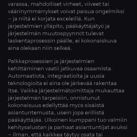
varassa, mahdolliset virheet, viiveet tai
väärinymmärrykset voivat paisua ongelmiksi
– ja niitä ei korjata exceleillä. Kun
järjestelmien ylläpito, pääkäyttäjätyö ja
järjestelmän muutospyynnöt tulevat
laskentaprosessin päälle, ei kokonaiskuva
aina olekaan niin selkeä.
Palkkaprosessien ja järjestelmien
kehittäminen vaatii jatkuvaa osaamista.
Automaatiota, integraatioita ja uusia
teknologioita ei aina ole järkevää rakentaa
itse. Vaikka järjestelmätoimittaja mukauttaa
järjestelmän tarpeisiin, onnistunut
kokonaisuus edellyttää myös sisäistä
asiantuntemusta, usein jopa erillistä
pääkäyttäjää. Ulkoinen kumppani tuo valmiin
kehitysalustan ja parhaat asiantuntijat avuksi
– ilman, että kaikkea täytyy osata tai