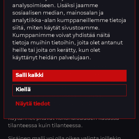
järkevää – osaava kumppani osaa skaalata
analysoimiseen. Lisäksi jaamme
palvelut kasvun mukana ja varmistaa, että
sosiaalisen median, mainosalan ja
prosessit pysyvät hallinnassa koko matkan
analytiikka-alan kumppaneillemme tietoja
ajan.
siitä, miten käytät sivustoamme.
Kumppanimme voivat yhdistää näitä
tietoja muihin tietoihin, joita olet antanut
Älykäs palkkahallinto –
heille tai joita on kerätty, kun olet
vähemmän huolia
käyttänyt heidän palvelujaan.
Palkanlaskennassa tarkkuus on kaikki
kaikessa – pienikin virhe voi johtaa
Salli kaikki
merkittäviin seurauksiin niin taloudellisesti,
ajallisesti kuin maineellisesti. Ulkoistettu
Kiellä
palkkapalvelu tuo prosessiin turvaa,
jatkuvuutta ja ennakoitavuutta:
Näytä tiedot
ammattilaiset, teknologia ja varmistetut
käytännöt pitävät kokonaisuuden kasassa
tilanteessa kuin tilanteessa.