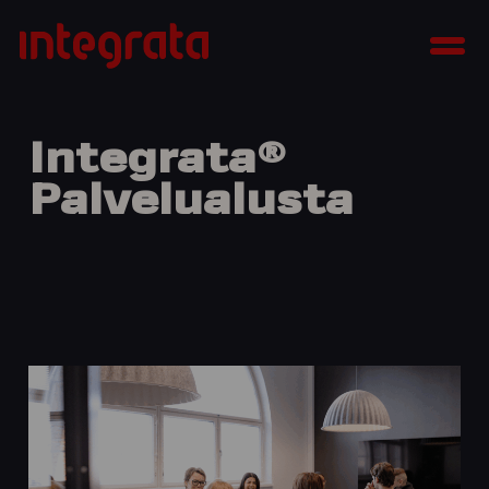
Siirry
Integrata
sisältöön
Men
Integrata®
Palvelualusta