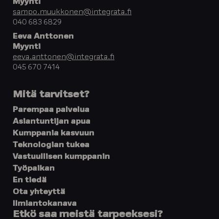
Myynti
sampo.muukkonen@integrata.fi
040 683 6829
Eeva Anttonen
Myynti
eeva.anttonen@integrata.fi
045 670 7414
Mitä tarvitset?
Parempaa palvelua
Asiantuntijan apua
Kumppania kasvuun
Teknologian tukea
Vastuullisen kumppanin
Työpaikan
En tiedä
Ota yhteyttä
Ilmiantokanava
Etkö saa meistä tarpeeksesi?