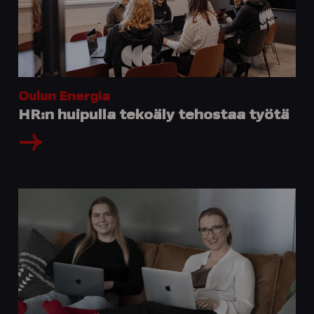
Oulun Energia
HR:n huipulla tekoäly tehostaa työtä