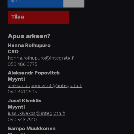
Apua arkeen?
Henna Roihupuro
CRO
henna.roihupuro@integrata.fi
050 486 0775
Aleksandr Popovitch
Myynti
aleksandr.popovitch@integrata.fi
040 841 2505
Jussi Kivekäs
Myynti
jussi.kivekas@integrata.fi
040 543 7910
Sampo Muukkonen