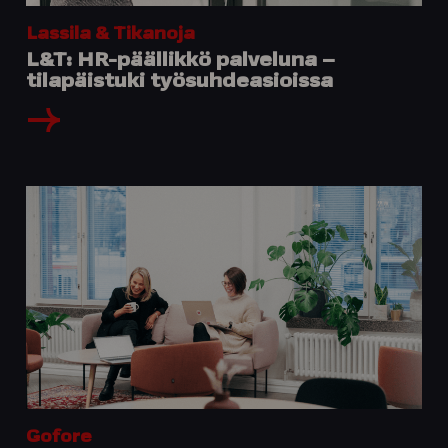
Lassila & Tikanoja
L&T: HR-päällikkö palveluna –
tilapäistuki työsuhdeasioissa
Gofore