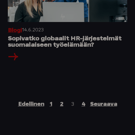
14.6.2023
Blogi
Sopivatko globaalit HR-järjestelmät
suomalaiseen työelämään?
Artikkelien
Edellinen
1
2
3
4
Seuraava
sivutus