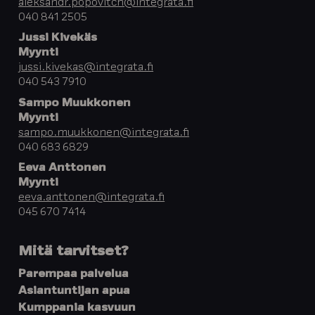
aleksandr.popovitch@integrata.fi
040 841 2505
Jussi Kivekäs
Myynti
jussi.kivekas@integrata.fi
040 543 7910
Sampo Muukkonen
Myynti
sampo.muukkonen@integrata.fi
040 683 6829
Eeva Anttonen
Myynti
eeva.anttonen@integrata.fi
045 670 7414
Mitä tarvitset?
Parempaa palvelua
Asiantuntijan apua
Kumppania kasvuun