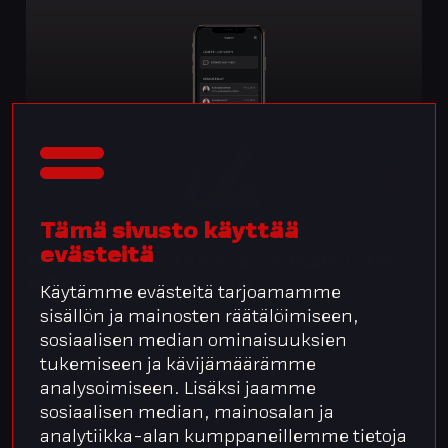
Tämä sivusto käyttää
25.10.2023
Ajankohtaista
evästeitä
HumHum HR: Uutena ominaisuutena
HR-viestintä viisaasti
Käytämme evästeitä tarjoamamme
sisällön ja mainosten räätälöimiseen,
sosiaalisen median ominaisuuksien
tukemiseen ja kävijämäärämme
analysoimiseen. Lisäksi jaamme
sosiaalisen median, mainosalan ja
analytiikka-alan kumppaneillemme tietoja