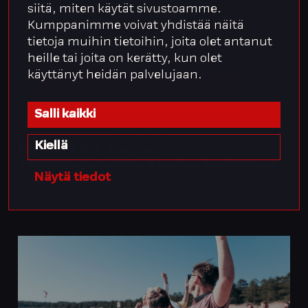
siitä, miten käytät sivustoamme.
Kumppanimme voivat yhdistää näitä
tietoja muihin tietoihin, joita olet antanut
heille tai joita on kerätty, kun olet
käyttänyt heidän palvelujaan.
Salli kaikki
12.10.2023
Ajankohtaista
Kiellä
Payroll ERP -hanke:
Teknologiatuettua palkanlaskentaa
Näytä tiedot