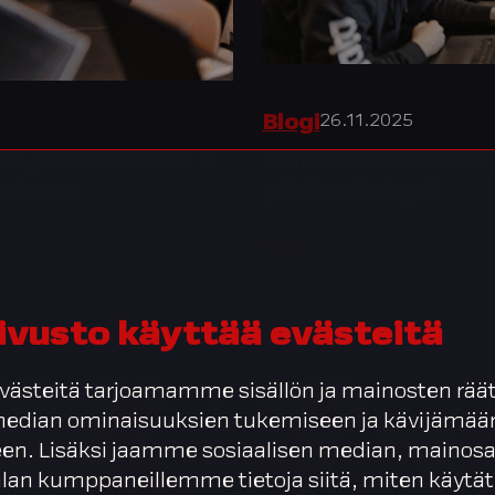
26.11.2025
Blogi
a pelikentän –
Palkanlaskenta
minen
päänsärkyä
ivusto käyttää evästeitä
ästeitä tarjoamamme sisällön ja mainosten räät
 median ominaisuuksien tukemiseen ja kävijäm
en. Lisäksi jaamme sosiaalisen median, mainosa
alan kumppaneillemme tietoja siitä, miten käytät