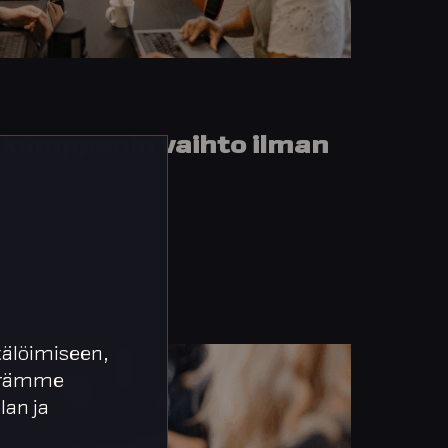
kumppanin vaihto ilman
älöimiseen,
äärämme
lan ja