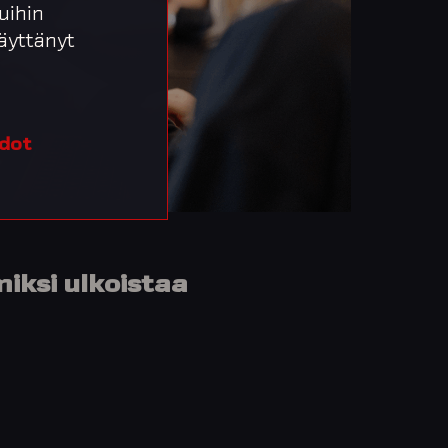
uihin
 käyttänyt
edot
miksi ulkoistaa