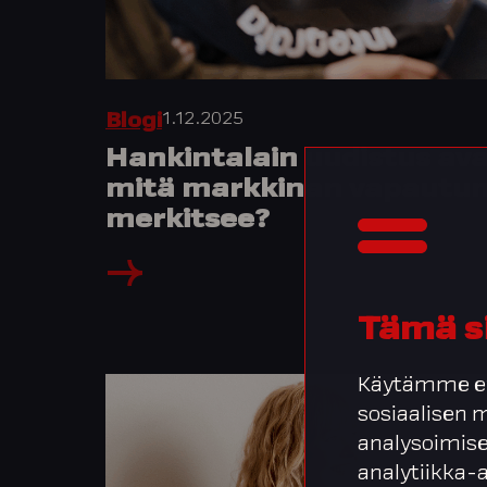
1.12.2025
Blogi
Hankintalain uudistus ava
mitä markkinan vapautu
merkitsee?
Tämä s
Käytämme ev
sosiaalisen
analysoimise
analytiikka-