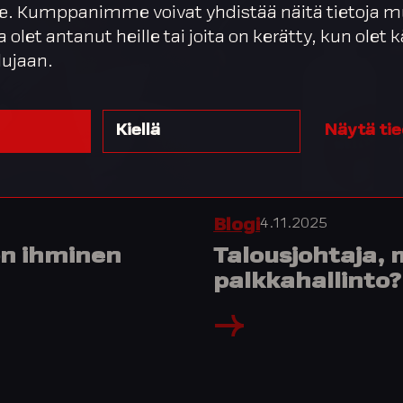
. Kumppanimme voivat yhdistää näitä tietoja m
ta olet antanut heille tai joita on kerätty, kun olet
lujaan.
Kiellä
Näytä ti
4.11.2025
Blogi
on ihminen
Talousjohtaja, 
palkkahallinto?