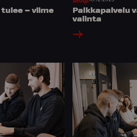
Blogi
tulee – viime
Palkkapalvelu va
valinta