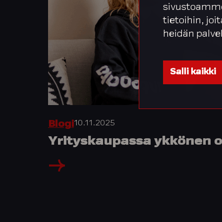
sivustoamme
tietoihin, joi
heidän palve
Salli kaikki
10.11.2025
Blogi
Yrityskaupassa ykkönen 