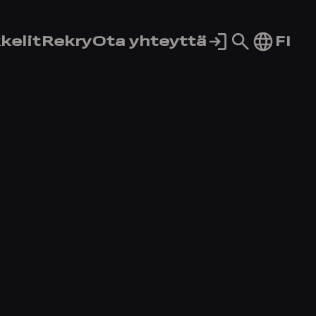
Siirry
FI
kelit
Rekry
Ota yhteyttä
hakusivul