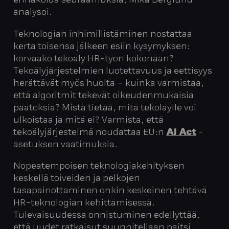
ennakoida seuraamuksia, Mika Berglund
analysoi.
Teknologian inhimillistäminen nostattaa
kerta toisensa jälkeen esiin kysymyksen:
korvaako tekoäly HR-työn kokonaan?
Tekoälyjärjestelmien luotettavuus ja eettisyys
herättävät myös huolta – kuinka varmistaa,
että algoritmit tekevät oikeudenmukaisia
päätöksiä? Mistä tietää, mitä tekoläylle voi
ulkoistaa ja mitä ei? Varmista, että
tekoälyjärjestelmä noudattaa EU:n
AI Act
-
asetuksen vaatimuksia.
Nopeatempoisen teknologiakehityksen
keskellä toiveiden ja pelkojen
tasapainottaminen onkin keskeinen tehtävä
HR-teknologian kehittämisessä.
Tulevaisuudessa onnistuminen edellyttää,
että uudet ratkaisut suunnitellaan paitsi