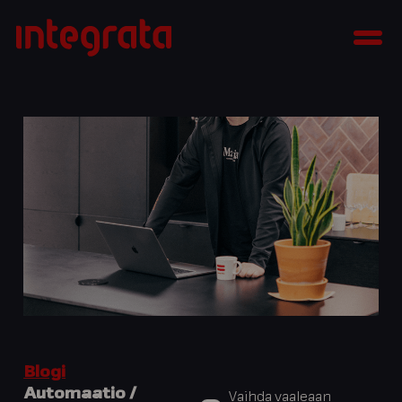
Siirry
Integrata
sisältöön
Men
Blogi
Automaatio /
Vaihda vaaleaan