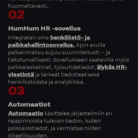
huomattavasti.
02
HumHum HR -sovellus
Integratan oma
henkilöstö- ja
palkkahallintosovellus.
Apin avulla
palkanmaksu sujuu suunnitellusti – ja
tietoturvallisesti. Sovellukseen saatavilla myös
palkkalaskelmat, työsuhdetiedot,
älykäs HR-
viestintä
ja tärkeät tiedotteet sekä
henkilöstödata ja analytiikka.
03
Automaatiot
Automaatio
käsittelee järjestelmiin eri
rajapinnoista tulevan tiedon, kuten
poissaolotiedot, ja varmistaa niiden
oikeellisuuden.