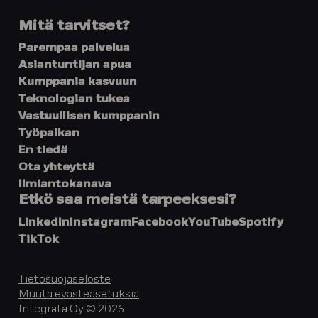
Mitä tarvitset?
Parempaa palvelua
Asiantuntijan apua
Kumppania kasvuun
Teknologian tukea
Vastuullisen kumppanin
Työpaikan
En tiedä
Ota yhteyttä
Ilmiantokanava
Etkö saa meistä tarpeeksesi?
LinkedIn
Instagram
Facebook
YouTube
Spotify
TikTok
Tietosuojaseloste
Muuta evästeasetuksia
Integrata Oy © 2026