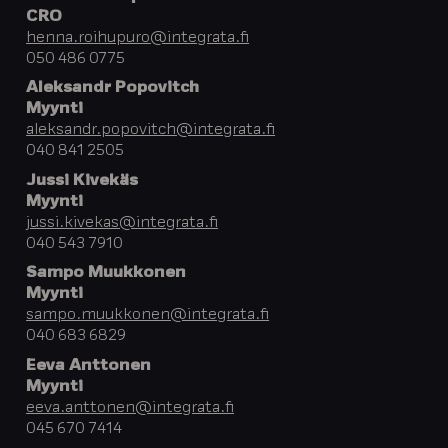
CRO
henna.roihupuro@integrata.fi
050 486 0775
Aleksandr Popovitch
Myynti
aleksandr.popovitch@integrata.fi
040 841 2505
Jussi Kivekäs
Myynti
jussi.kivekas@integrata.fi
040 543 7910
Sampo Muukkonen
Myynti
sampo.muukkonen@integrata.fi
040 683 6829
Eeva Anttonen
Myynti
eeva.anttonen@integrata.fi
045 670 7414