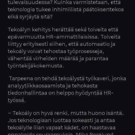
tulevaisuudessa? Kuinka varmistetaan, että
teknologia tukee inhimillistä päätöksentekoa
eikä syrjäytä sitä?
Tekoälyn kehitys herättää sekä toiveita että
epävarmuutta HR-ammattilaisissa. Toiveita
liittyy erityisesti siihen, että automaatio ja
tekoäly voivat tehostaa työprosesseja,
vähentää virheiden määrää ja parantaa
työntekijäkokemusta.
Tarpeena on tehdä tekoälystä työkaveri, jonka
analyytiikkaosaamista ja tehokasta
tiedonhallintaa on helppo hyödyntää HR-
työssä.
– Tekoäly on hyvä renki, mutta huono isäntä.
Jos teknologiaan luottaa sokeasti ja antaa
tekoälylle liian vapaat kädet, on haastavaa