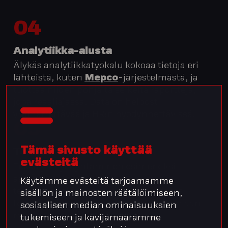
04
Analytiikka-alusta
Älykäs analytiikkatyökalu kokoaa tietoja eri
lähteistä, kuten
Mepco
-järjestelmästä, ja
tuottaa niiden pohjalta selkeitä raportteja,
jopa reaaliajassa. Data on helposti
ymmärrettävää ja HR:n hyödynnettävissä.
05
Tämä sivusto käyttää
Tekoäly
evästeitä
Tekoälyn hyödyntäminen esimerkiksi
asiakaskysymyksiin vastaamisessa ja
Käytämme evästeitä tarjoamamme
tehtävienhallinnassa. Tulevaisuudessa
sisällön ja mainosten räätälöimiseen,
tekoäly tulee entistä enemmän ohjaamaan
sosiaalisen median ominaisuuksien
myös automaatioprosessejamme.
tukemiseen ja kävijämäärämme