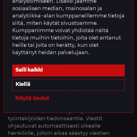
analysoimiseen. Lisäksi jaamme
sosiaalisen median, mainosalan ja
analytiikka-alan kumppaneillemme tietoja
siitä, miten käytät sivustoamme.
Kumppanimme voivat yhdistää näitä
tietoja muihin tietoihin, joita olet antanut
HumHum HR – tekoälyn
heille tai joita on kerätty, kun olet
tehostamaa henkilöstöhallintoa
käyttänyt heidän palvelujaan.
Kehitysprojekteissa Integratalla keskitytään
erityisesti
tekoälyyn
ja automaatioon.
Salli kaikki
HumHum HR -sovellukseen
kehitetään
tekoälyavusteista viestintää
, joka
Kiellä
esimerkiksi vastaa kysymyksiin
työehtosopimuksista. Parhaillaan
Näytä tiedot
pilottivaiheessa olevan ominaisuuden avulla
voidaan automatisoida ja nopeuttaa
työntekijöiden tiedonsaantia. Viestit
ohjautuvat automaattisesti oikealle
henkilölle, jolloin aikaa säästyy viestien