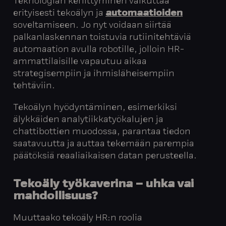
Teknologian kehittyminen vaikuttaa
erityisesti tekoälyn ja
automaatioiden
soveltamiseen. Jo nyt voidaan siirtää
palkanlaskennan toistuvia rutiinitehtäviä
automaation avulla robotille, jolloin HR-
ammattilaisille vapautuu aikaa
strategisempiin ja ihmisläheisempiin
tehtäviin.
Tekoälyn hyödyntäminen, esimerkiksi
älykkäiden analytiikkatyökalujen ja
chattibottien muodossa, parantaa tiedon
saatavuutta ja auttaa tekemään parempia
päätöksiä reaaliaikaisen datan perusteella.
Tekoäly työkaverina – uhka vai
mahdollisuus?
Muuttaako tekoäly HR:n roolia