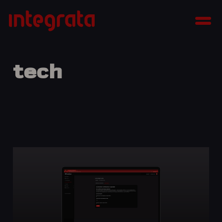
Siirry
Integrata
sisältöön
Men
tech