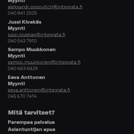
Myynti
aleksandr.popovitch@integrata.fi
040 841 2505
Jussi Kivekäs
Myynti
jussi.kivekas@integrata.fi
040 543 7910
Sampo Muukkonen
Myynti
sampo.muukkonen@integrata.fi
040 683 6829
Eeva Anttonen
Myynti
eeva.anttonen@integrata.fi
045 670 7414
Mitä tarvitset?
Parempaa palvelua
Asiantuntijan apua