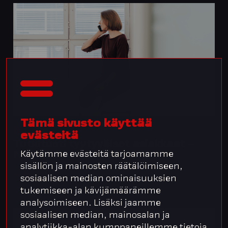
Tämä sivusto käyttää
27.2.2023
Blogi
evästeitä
Tutkitusti tyytyväiset asiakkaat –
NPS-teoria tosielämässä
Käytämme evästeitä tarjoamamme
sisällön ja mainosten räätälöimiseen,
sosiaalisen median ominaisuuksien
tukemiseen ja kävijämäärämme
analysoimiseen. Lisäksi jaamme
sosiaalisen median, mainosalan ja