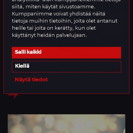
analytiikka-alan kumppaneillemme tietoja
siitä, miten käytät sivustoamme.
Kumppanimme voivat yhdistää näitä
tietoja muihin tietoihin, joita olet antanut
heille tai joita on kerätty, kun olet
käyttänyt heidän palvelujaan.
Salli kaikki
6.2.2023
Ajankohtaista
Kiellä
Porin toimipiste on muuttanut
energialtaan hiilineutraaliin
Näytä tiedot
toimitilaan