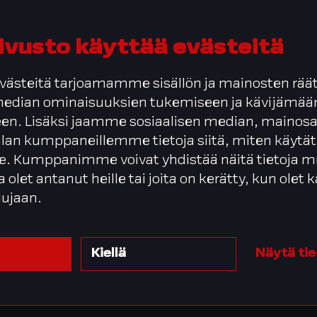
ivusto käyttää evästeitä
ästeitä tarjoamamme sisällön ja mainosten räät
 median ominaisuuksien tukemiseen ja kävijäm
en. Lisäksi jaamme sosiaalisen median, mainosa
alan kumppaneillemme tietoja siitä, miten käytät
. Kumppanimme voivat yhdistää näitä tietoja m
Edellinen
1
…
10
11
ta olet antanut heille tai joita on kerätty, kun olet
lujaan.
Kiellä
Näytä ti