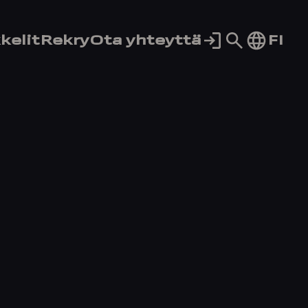
Siirry
FI
kelit
Rekry
Ota yhteyttä
hakusivul