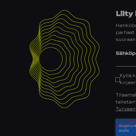
Liit
Henkilös
parhaat 
suoraan
Sähköpo
Kyllä k
kirjee
Tilaamal
talletam
Turvaam